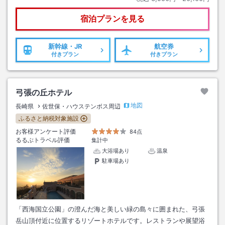
宿泊プランを見る
新幹線・JR
航空券
付きプラン
付きプラン
弓張の丘ホテル
地図
長崎県
佐世保・ハウステンボス周辺
ふるさと納税対象施設
お客様アンケート評価
84点
るるぶトラベル評価
集計中
大浴場あり
温泉
駐車場あり
「西海国立公園」の澄んだ海と美しい緑の島々に囲まれた、弓張
岳山頂付近に位置するリゾートホテルです。レストランや展望浴