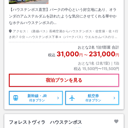
【ハウステンボス直営】パークの中心という好立地にあり、オラ
ンダのアムステルダムを訪れたような気分にさせてくれる華やか
なホテルハウステンボスの…
アクセス：
（路線バス）長崎空港からハウステンボス・佐世保・佐々行
き約７０分～ハウステンボス下車→（パークバス）ウエルカムバスのりば
から約５分～ホテルアムステルダム下車
おとな
2
名
1
泊
1
部屋 合計
31,000
231,000
税込
円
〜
円
おとな1名 (
2
名1室)｜
1
泊
税込
15,500円〜115,500円
宿泊プランを見る
新幹線・JR
航空券
付きプラン
付きプラン
フォレストヴィラ ハウステンボス