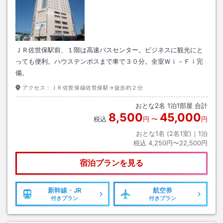
ＪＲ佐世保駅前、１階は高速バスセンター。ビジネスに観光にと
っても便利。ハウステンボスまで車で３０分。全室Ｗｉ－Ｆｉ完
備。
アクセス：
ＪＲ佐世保線佐世保駅→徒歩約２分
おとな
2
名
1
泊
1
部屋 合計
8,500
45,000
税込
円
〜
円
おとな1名 (
2
名1室)｜
1
泊
税込
4,250円〜22,500円
宿泊プランを見る
新幹線・JR
航空券
付きプラン
付きプラン