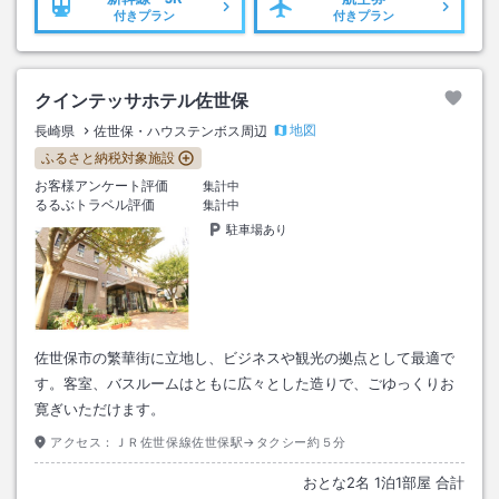
付きプラン
付きプラン
クインテッサホテル佐世保
地図
長崎県
佐世保・ハウステンボス周辺
ふるさと納税対象施設
お客様アンケート評価
集計中
るるぶトラベル評価
集計中
駐車場あり
佐世保市の繁華街に立地し、ビジネスや観光の拠点として最適で
す。客室、バスルームはともに広々とした造りで、ごゆっくりお
寛ぎいただけます。
アクセス：
ＪＲ佐世保線佐世保駅→タクシー約５分
おとな
2
名
1
泊
1
部屋 合計