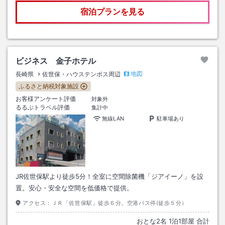
宿泊プランを見る
ビジネス 金子ホテル
地図
長崎県
佐世保・ハウステンボス周辺
ふるさと納税対象施設
お客様アンケート評価
対象外
るるぶトラベル評価
集計中
無線LAN
駐車場あり
JR佐世保駅より徒歩5分！全室に空間除菌機「ジアイーノ」を設
置。安心・安全な空間を低価格で提供。
アクセス：
ＪＲ「佐世保駅」徒歩６分。空港バス停(徒歩５分）
おとな
2
名
1
泊
1
部屋 合計