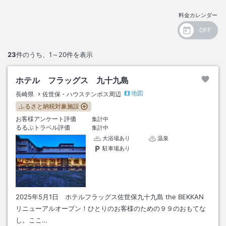
料金カレンダー
23
件のうち、
1～20
件を表示
ホテル フラッグス 九十九島
地図
長崎県
佐世保・ハウステンボス周辺
ふるさと納税対象施設
お客様アンケート評価
集計中
るるぶトラベル評価
集計中
大浴場あり
温泉
駐車場あり
2025年5月1日 ホテルフラッグス佐世保九十九島 the BEKKAN
リニューアルオープン！ひとりのお客様のための９９のおもてな
し。ここ…