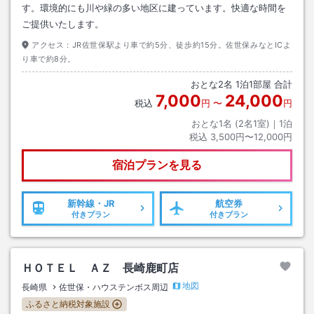
す。環境的にも川や緑の多い地区に建っています。快適な時間を
ご提供いたします。
アクセス：
JR佐世保駅より車で約5分、徒歩約15分。佐世保みなとICよ
り車で約8分。
おとな
2
名
1
泊
1
部屋 合計
7,000
24,000
税込
円
〜
円
おとな1名 (
2
名1室)｜
1
泊
税込
3,500円〜12,000円
宿泊プランを見る
新幹線・JR
航空券
付きプラン
付きプラン
ＨＯＴＥＬ ＡＺ 長崎鹿町店
地図
長崎県
佐世保・ハウステンボス周辺
ふるさと納税対象施設