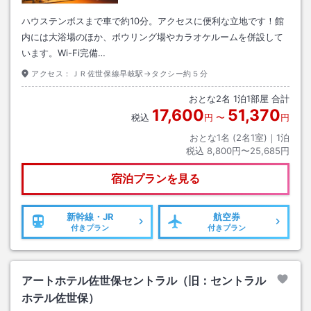
ハウステンボスまで車で約10分。アクセスに便利な立地です！館
内には大浴場のほか、ボウリング場やカラオケルームを併設して
います。Wi-Fi完備…
アクセス：
ＪＲ佐世保線早岐駅→タクシー約５分
おとな
2
名
1
泊
1
部屋 合計
17,600
51,370
税込
円
〜
円
おとな1名 (
2
名1室)｜
1
泊
税込
8,800円〜25,685円
宿泊プランを見る
新幹線・JR
航空券
付きプラン
付きプラン
アートホテル佐世保セントラル（旧：セントラル
ホテル佐世保）