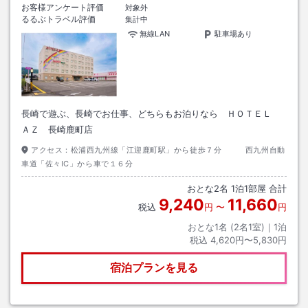
お客様アンケート評価
対象外
るるぶトラベル評価
集計中
無線LAN
駐車場あり
長崎で遊ぶ、長崎でお仕事、どちらもお泊りなら ＨＯＴＥＬ
ＡＺ 長崎鹿町店
アクセス：
松浦西九州線「江迎鹿町駅」から徒歩７分 西九州自動
車道「佐々IC」から車で１６分
おとな
2
名
1
泊
1
部屋 合計
9,240
11,660
税込
円
〜
円
おとな1名 (
2
名1室)｜
1
泊
税込
4,620円〜5,830円
宿泊プランを見る