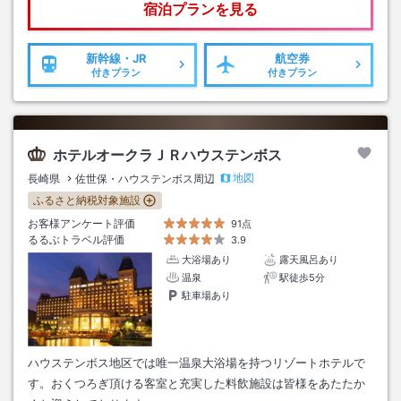
宿泊プランを見る
新幹線・JR
航空券
付きプラン
付きプラン
ホテルオークラＪＲハウステンボス
地図
長崎県
佐世保・ハウステンボス周辺
ふるさと納税対象施設
お客様アンケート評価
91点
るるぶトラベル評価
3.9
大浴場あり
露天風呂あり
温泉
駅徒歩5分
駐車場あり
ハウステンボス地区では唯一温泉大浴場を持つリゾートホテルで
す。おくつろぎ頂ける客室と充実した料飲施設は皆様をあたたか