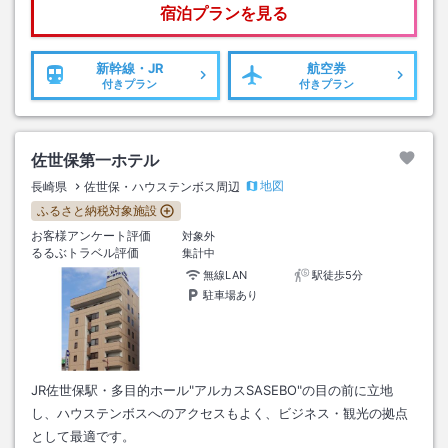
宿泊プランを見る
新幹線・JR
航空券
付きプラン
付きプラン
佐世保第一ホテル
地図
長崎県
佐世保・ハウステンボス周辺
ふるさと納税対象施設
お客様アンケート評価
対象外
るるぶトラベル評価
集計中
無線LAN
駅徒歩5分
駐車場あり
JR佐世保駅・多目的ホール"アルカスSASEBO"の目の前に立地
し、ハウステンボスへのアクセスもよく、ビジネス・観光の拠点
として最適です。