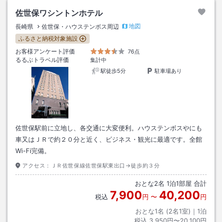
佐世保ワシントンホテル
地図
長崎県
佐世保・ハウステンボス周辺
ふるさと納税対象施設
お客様アンケート評価
76点
るるぶトラベル評価
集計中
駅徒歩5分
駐車場あり
佐世保駅前に立地し、各交通に大変便利。ハウステンボスやにも
車又はＪＲで約２０分と近く、ビジネス・観光に最適です。全館
Wi-Fi完備。
アクセス：
ＪＲ佐世保線佐世保駅東出口→徒歩約３分
おとな
2
名
1
泊
1
部屋 合計
7,900
40,200
税込
円
〜
円
おとな1名 (
2
名1室)｜
1
泊
税込
3,950円〜20,100円