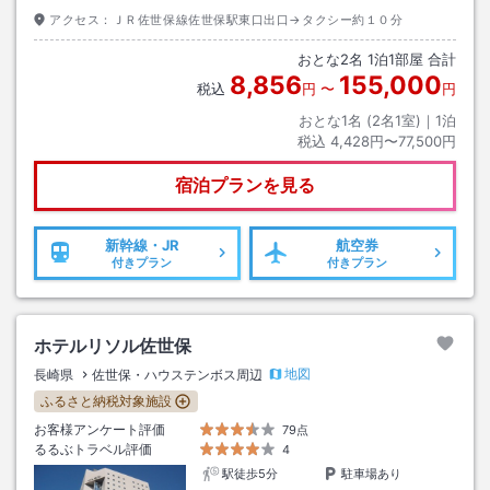
アクセス：
ＪＲ佐世保線佐世保駅東口出口→タクシー約１０分
おとな
2
名
1
泊
1
部屋 合計
8,856
155,000
税込
円
〜
円
おとな1名 (
2
名1室)｜
1
泊
税込
4,428円〜77,500円
宿泊プランを見る
新幹線・JR
航空券
付きプラン
付きプラン
ホテルリソル佐世保
地図
長崎県
佐世保・ハウステンボス周辺
ふるさと納税対象施設
お客様アンケート評価
79点
るるぶトラベル評価
4
駅徒歩5分
駐車場あり