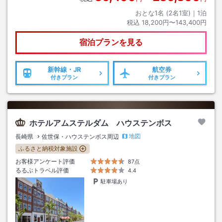
おとな1名 (
2
名1室)｜
1
泊
税込
18,200円〜143,400円
宿泊プランを見る
新幹線・JR
航空券
付きプラン
付きプラン
ホテルアムステルダム ハウステンボス
地図
長崎県
佐世保・ハウステンボス周辺
ふるさと納税対象施設
お客様アンケート評価
87点
るるぶトラベル評価
4.4
駐車場あり