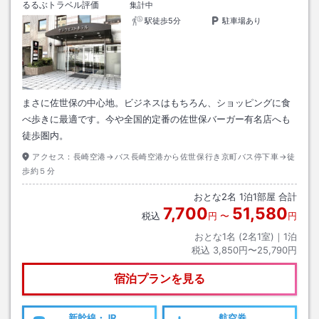
るるぶトラベル評価
集計中
駅徒歩5分
駐車場あり
まさに佐世保の中心地。ビジネスはもちろん、ショッピングに食
べ歩きに最適です。今や全国的定番の佐世保バーガー有名店へも
徒歩圏内。
アクセス：
長崎空港→バス長崎空港から佐世保行き京町バス停下車→徒
歩約５分
おとな
2
名
1
泊
1
部屋 合計
7,700
51,580
税込
円
〜
円
おとな1名 (
2
名1室)｜
1
泊
税込
3,850円〜25,790円
宿泊プランを見る
新幹線・JR
航空券