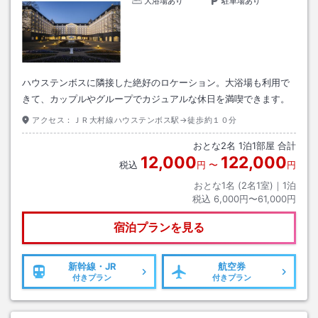
大浴場あり
駐車場あり
ハウステンボスに隣接した絶好のロケーション。大浴場も利用で
きて、カップルやグループでカジュアルな休日を満喫できます。
アクセス：
ＪＲ大村線ハウステンボス駅→徒歩約１０分
おとな
2
名
1
泊
1
部屋 合計
12,000
122,000
税込
円
〜
円
おとな1名 (
2
名1室)｜
1
泊
税込
6,000円〜61,000円
宿泊プランを見る
新幹線・JR
航空券
付きプラン
付きプラン