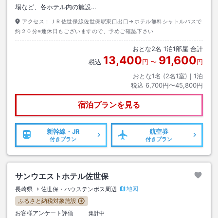
場など、各ホテル内の施設…
アクセス：
ＪＲ佐世保線佐世保駅東口出口→ホテル無料シャトルバスで
約２０分※運休日もございますので、予めご確認下さい
おとな
2
名
1
泊
1
部屋 合計
13,400
91,600
税込
円
〜
円
おとな1名 (
2
名1室)｜
1
泊
税込
6,700円〜45,800円
宿泊プランを見る
新幹線・JR
航空券
付きプラン
付きプラン
サンウエストホテル佐世保
地図
長崎県
佐世保・ハウステンボス周辺
ふるさと納税対象施設
お客様アンケート評価
集計中