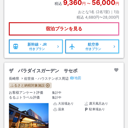
9,360
56,000
税込
円
〜
円
おとな1名 (
2
名1室)｜
1
泊
税込
4,680円〜28,000円
宿泊プランを見る
新幹線・JR
航空券
付きプラン
付きプラン
ザ パラダイスガーデン サセボ
地図
長崎県
佐世保・ハウステンボス周辺
ふるさと納税対象施設
お客様アンケート評価
集計中
るるぶトラベル評価
集計中
大浴場あり
露天風呂あり
温泉
駐車場あり