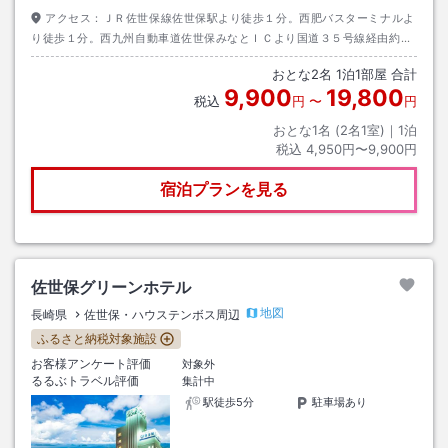
アクセス：
ＪＲ佐世保線佐世保駅より徒歩１分。西肥バスターミナルよ
り徒歩１分。西九州自動車道佐世保みなとＩＣより国道３５号線経由約５
分。
おとな
2
名
1
泊
1
部屋 合計
9,900
19,800
税込
円
〜
円
おとな1名 (
2
名1室)｜
1
泊
税込
4,950円〜9,900円
宿泊プランを見る
佐世保グリーンホテル
地図
長崎県
佐世保・ハウステンボス周辺
ふるさと納税対象施設
お客様アンケート評価
対象外
るるぶトラベル評価
集計中
駅徒歩5分
駐車場あり