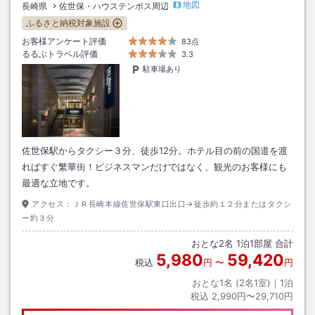
地図
長崎県
佐世保・ハウステンボス周辺
ふるさと納税対象施設
お客様アンケート評価
83点
るるぶトラベル評価
3.3
駐車場あり
佐世保駅からタクシー３分、徒歩12分。ホテル目の前の国道を渡
ればすぐ繁華街！ビジネスマンだけではなく、観光のお客様にも
最適な立地です。
アクセス：
ＪＲ長崎本線佐世保駅東口出口→徒歩約１２分またはタクシ
ー約３分
おとな
2
名
1
泊
1
部屋 合計
5,980
59,420
税込
円
〜
円
おとな1名 (
2
名1室)｜
1
泊
税込
2,990円〜29,710円