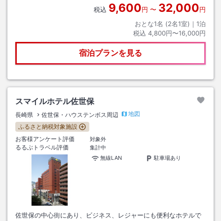
9,600
32,000
税込
円
〜
円
おとな1名 (
2
名1室)｜
1
泊
税込
4,800円〜16,000円
宿泊プランを見る
スマイルホテル佐世保
地図
長崎県
佐世保・ハウステンボス周辺
ふるさと納税対象施設
お客様アンケート評価
対象外
るるぶトラベル評価
集計中
無線LAN
駐車場あり
佐世保の中心街にあり、ビジネス、レジャーにも便利なホテルで