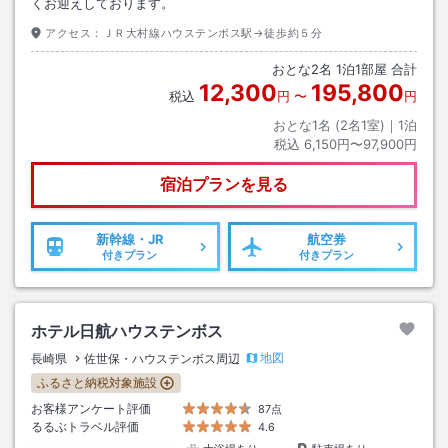
くお迎えしております。
アクセス：
ＪＲ大村線ハウステンボス駅→徒歩約５分
おとな
2
名
1
泊
1
部屋 合計
12,300
195,800
税込
円
〜
円
おとな1名 (
2
名1室)｜
1
泊
税込
6,150円〜97,900円
宿泊プランを見る
新幹線・JR
航空券
付きプラン
付きプラン
ホテル日航ハウステンボス
地図
長崎県
佐世保・ハウステンボス周辺
ふるさと納税対象施設
お客様アンケート評価
87点
るるぶトラベル評価
4.6