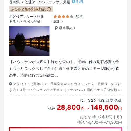
地図
長崎県
佐世保・ハウステンボス周辺
ふるさと納税対象施設
お客様アンケート評価
84点
るるぶトラベル評価
集計中
駐車場あり
【ハウステンボス直営】静かな森の中、湖畔に佇み別荘感覚で身
も心もリラックスして自由に過ごせる森と湖のコテージ静かな森
の中、湖畔に佇む２階建コ…
アクセス：
（路線バス）長崎空港からハウステンボス・佐世保・佐々行
き約７０分～ハウステンボス下車→（ホテルバス）場内ホテル手荷物預か
り所前から約１０分～フォレストヴィラ下車
おとな
2
名
1
泊
1
部屋 合計
28,800
148,600
税込
円
〜
円
おとな1名 (
2
名1室)｜
1
泊
税込
14,400円〜74,300円