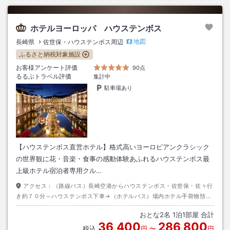
ホテルヨーロッパ ハウステンボス
地図
長崎県
佐世保・ハウステンボス周辺
ふるさと納税対象施設
お客様アンケート評価
90点
るるぶトラベル評価
集計中
駐車場あり
【ハウステンボス直営ホテル】格式高いヨーロピアンクラシック
の世界観に花・音楽・食事の感動体験あふれるハウステンボス最
上級ホテル宿泊者専用クル…
アクセス：
（路線バス）長崎空港からハウステンボス・佐世保・佐々行
き約７０分～ハウステンボス下車→（ホテルバス）場内ホテル手荷物預か
り所前から約１０分～ホテルヨーロッパ下車
おとな
2
名
1
泊
1
部屋 合計
36,400
286,800
税込
円
〜
円