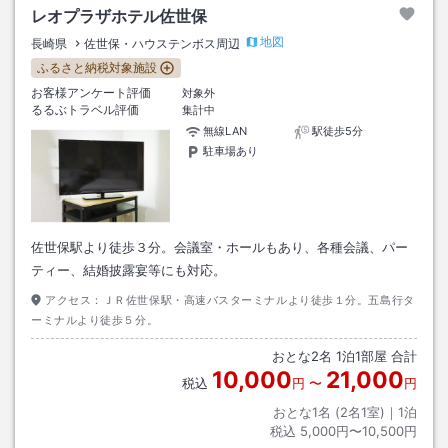
レオプラザホテル佐世保
地図
長崎県
佐世保・ハウステンボス周辺
ふるさと納税対象施設
お客様アンケート評価
対象外
るるぶトラベル評価
集計中
無線LAN
駅徒歩5分
駐車場あり
佐世保駅より徒歩３分。会議室・ホールもあり、各種会議、パー
ティー、結婚披露宴等にも対応。
アクセス：
ＪＲ佐世保駅・高速バスターミナルより徒歩１分。五島行タ
ーミナルより徒歩５分。
おとな
2
名
1
泊
1
部屋 合計
10,000
21,000
税込
円
〜
円
おとな1名 (
2
名1室)｜
1
泊
税込
5,000円〜10,500円