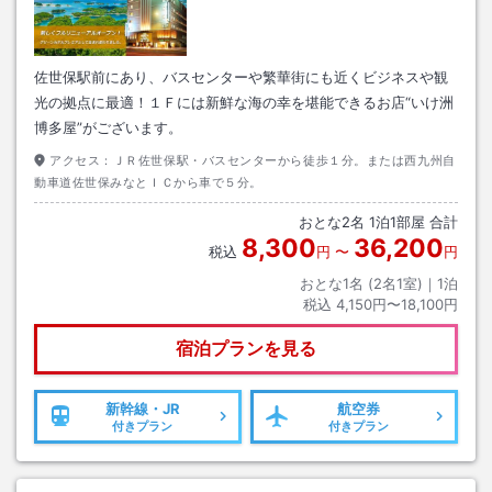
佐世保駅前にあり、バスセンターや繁華街にも近くビジネスや観
光の拠点に最適！１Ｆには新鮮な海の幸を堪能できるお店“いけ洲
博多屋”がございます。
アクセス：
ＪＲ佐世保駅・バスセンターから徒歩１分。または西九州自
動車道佐世保みなとＩＣから車で５分。
おとな
2
名
1
泊
1
部屋 合計
8,300
36,200
税込
円
〜
円
おとな1名 (
2
名1室)｜
1
泊
税込
4,150円〜18,100円
宿泊プランを見る
新幹線・JR
航空券
付きプラン
付きプラン