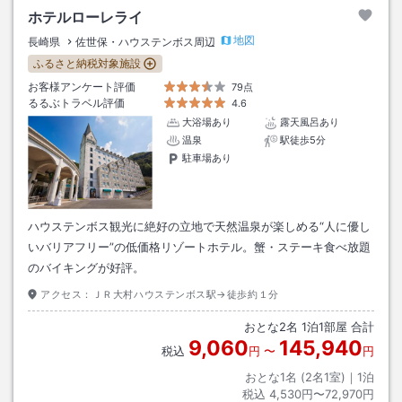
ホテルローレライ
地図
長崎県
佐世保・ハウステンボス周辺
ふるさと納税対象施設
お客様アンケート評価
79点
るるぶトラベル評価
4.6
大浴場あり
露天風呂あり
温泉
駅徒歩5分
駐車場あり
ハウステンボス観光に絶好の立地で天然温泉が楽しめる“人に優し
いバリアフリー”の低価格リゾートホテル。蟹・ステーキ食べ放題
のバイキングが好評。
アクセス：
ＪＲ大村ハウステンボス駅→徒歩約１分
おとな
2
名
1
泊
1
部屋 合計
9,060
145,940
税込
円
〜
円
おとな1名 (
2
名1室)｜
1
泊
税込
4,530円〜72,970円