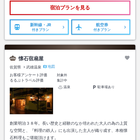
宿泊プランを見る
新幹線・JR
航空券
付きプラン
付きプラン
懐石宿扇屋
地図
佐賀県
武雄温泉
お客様アンケート評価
対象外
るるぶトラベル評価
集計中
温泉
駐車場あり
創業明治３８年。長い歴史と経験のなか培われた大人の為の上質
な空間と、『料理の鉄人』にも出演した主人が織り成す、本格懐
石料理もご堪能頂けます。