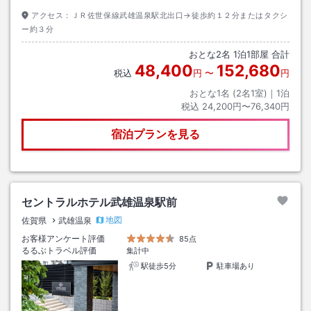
アクセス：
ＪＲ佐世保線武雄温泉駅北出口→徒歩約１２分またはタクシ
ー約３分
おとな
2
名
1
泊
1
部屋 合計
48,400
152,680
税込
円
〜
円
おとな1名 (
2
名1室)｜
1
泊
税込
24,200円〜76,340円
宿泊プランを見る
セントラルホテル武雄温泉駅前
地図
佐賀県
武雄温泉
お客様アンケート評価
85点
るるぶトラベル評価
集計中
駅徒歩5分
駐車場あり