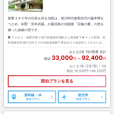
創業３８０年の伝統を誇る当館は、徳川時代参勤交代の脇本陣を
つとめ、剣聖「宮本武蔵」が厳流島の決闘後「五輪の書」の想を
練った由緒の宿です。
アクセス：
福岡空港→地下鉄福岡空港駅から博多駅下車→ＪＲ長崎、佐
世保線佐世保行き約６０分武雄温泉駅下車北出口→徒歩約１０分またはタ
クシー約３分
おとな
2
名
1
泊
1
部屋 合計
33,000
92,400
税込
円
〜
円
おとな1名 (
2
名1室)｜
1
泊
税込
16,500円〜46,200円
宿泊プランを見る
新幹線・JR
航空券
付きプラン
付きプラン