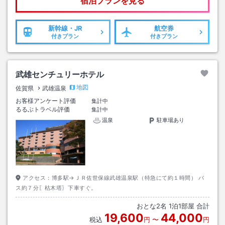
宿泊プランを見る
新幹線・JR
航空券
付きプラン
付きプラン
武雄センチュリーホテル
地図
佐賀県
武雄温泉
お客様アンケート評価
集計中
るるぶトラベル評価
集計中
温泉
駐車場あり
アクセス：
博多駅→ＪＲ佐世保線武雄温泉駅（特急にて約１時間） バ
ス約７分〖枯木塔〗下車すぐ。
おとな
2
名
1
泊
1
部屋 合計
19,600
44,000
税込
円
〜
円