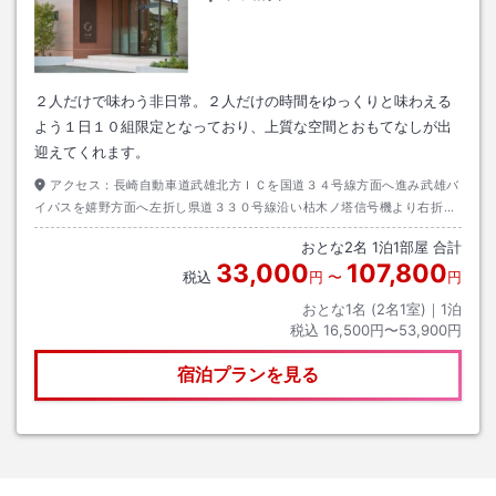
２人だけで味わう非日常。２人だけの時間をゆっくりと味わえる
よう１日１０組限定となっており、上質な空間とおもてなしが出
迎えてくれます。
アクセス：
長崎自動車道武雄北方ＩＣを国道３４号線方面へ進み武雄バ
イパスを嬉野方面へ左折し県道３３０号線沿い枯木ノ塔信号機より右折
し、５００ｍ先
おとな
2
名
1
泊
1
部屋 合計
33,000
107,800
税込
円
〜
円
おとな1名 (
2
名1室)｜
1
泊
税込
16,500円〜53,900円
宿泊プランを見る