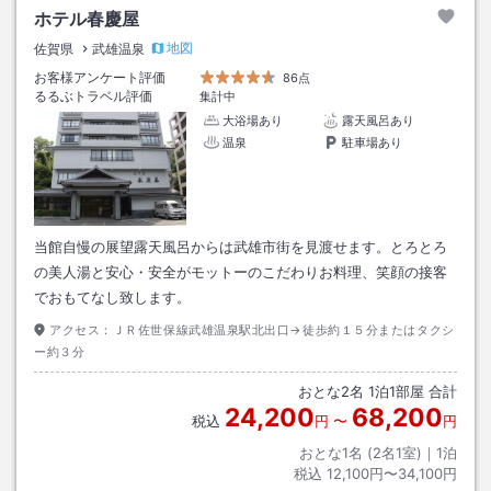
ホテル春慶屋
地図
佐賀県
武雄温泉
お客様アンケート評価
86点
るるぶトラベル評価
集計中
大浴場あり
露天風呂あり
温泉
駐車場あり
当館自慢の展望露天風呂からは武雄市街を見渡せます。とろとろ
の美人湯と安心・安全がモットーのこだわりお料理、笑顔の接客
でおもてなし致します。
アクセス：
ＪＲ佐世保線武雄温泉駅北出口→徒歩約１５分またはタクシ
ー約３分
おとな
2
名
1
泊
1
部屋 合計
24,200
68,200
税込
円
〜
円
おとな1名 (
2
名1室)｜
1
泊
税込
12,100円〜34,100円