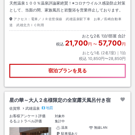
天然温泉１００％温泉評論家絶賛！※コロナウイルス感染防止対策
として、当面の間、家族風呂と岩盤浴を営業停止しております。
アクセス：
電車／ＪＲ佐世保線 武雄温泉駅下車 お車／長崎自動車
道 武雄北方ＩＣ利用
おとな
2
名
1
泊
1
部屋 合計
21,700
57,700
税込
円
〜
円
おとな1名 (
2
名1室)｜
1
泊
税込
10,850円〜28,850円
宿泊プランを見る
星の華～大人２名様限定の全室露天風呂付き宿
地図
佐賀県
武雄温泉
お客様アンケート評価
対象外
るるぶトラベル評価
集計中
温泉
無線LAN
駐車場あり