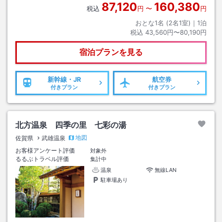
87,120
160,380
税込
円
〜
円
おとな1名 (
2
名1室)｜
1
泊
税込
43,560円〜80,190円
宿泊プランを見る
新幹線・JR
航空券
付きプラン
付きプラン
北方温泉 四季の里 七彩の湯
地図
佐賀県
武雄温泉
お客様アンケート評価
対象外
るるぶトラベル評価
集計中
温泉
無線LAN
駐車場あり