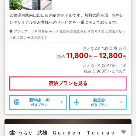
武雄温泉駅南口出口目の前のホテルです。無料の駐車場、無料レ
ンタサイクル等お客様へのサービスを一番に考えております。
アクセス：
ＪＲ博多駅→ＪＲ佐世保線佐世保行き約６１分武雄温泉駅下
車南口出口→徒歩約１分
おとな
2
名
1
泊
1
部屋 合計
11,800
12,800
税込
円
〜
円
おとな1名 (
2
名1室)｜
1
泊
税込
5,900円〜6,400円
宿泊プランを見る
新幹線・JR
航空券
付きプラン
付きプラン
うらり 武雄 Ｇａｒｄｅｎ Ｔｅｒｒａｃ