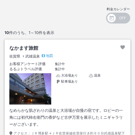
料金カレンダー
10
件のうち、
1～10
件を表示
なかます旅館
地図
佐賀県
武雄温泉
お客様アンケート評価
集計中
るるぶトラベル評価
集計中
大浴場あり
温泉
駐車場あり
なめらかな肌ざわりの温泉と大浴場が自慢の宿です。ロビーの一
角には初代柿右衛門の香炉など古伊万里を展示したミニギャラリ
ーがございます。
アクセス：
ＪＲ博多駅→ＪＲ佐世保線佐世保行き約６０分武雄温泉駅下