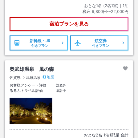
おとな1名 (
2
名1室)｜
1
泊
税込
9,800円〜22,000円
宿泊プランを見る
新幹線・JR
航空券
付きプラン
付きプラン
奥武雄温泉 風の森
地図
佐賀県
武雄温泉
お客様アンケート評価
対象外
るるぶトラベル評価
集計中
おとな
2
名
1
泊
1
部屋 合計