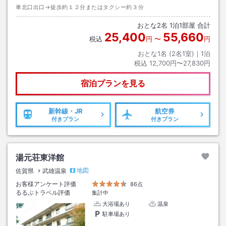
車北口出口→徒歩約１２分またはタクシー約３分
おとな
2
名
1
泊
1
部屋 合計
25,400
55,660
税込
円
〜
円
おとな1名 (
2
名1室)｜
1
泊
税込
12,700円〜27,830円
宿泊プランを見る
新幹線・JR
航空券
付きプラン
付きプラン
湯元荘東洋館
地図
佐賀県
武雄温泉
お客様アンケート評価
86点
るるぶトラベル評価
集計中
大浴場あり
温泉
駐車場あり