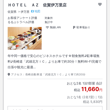
ＨＯＴＥＬ ＡＺ 佐賀伊万里店
地図
佐賀県
伊万里
お客様アンケート評価
対象外
るるぶトラベル評価
集計中
無線LAN
駐車場あり
年中同一価格で安心のビジネスホテルです☆朝食無料♪駐車場無
料♪長崎道「武雄北方ＩＣ」よりお車で約30分！無料Wi-Fi完備で
出張や観光に最適…
アクセス：
長崎自動車道「武雄北方ＩＣ」より車で約30分
おとな
2
名
1
泊
1
部屋 合計
11,660
税込
円
おとな1名 (
2
名1室)｜
1
泊
税込
5,830円