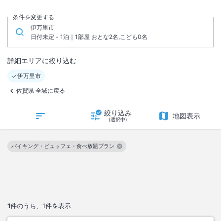
条件を変更する
伊万里市
日付未定 - 1泊｜1部屋 おとな2名,こども0名
詳細エリアに絞り込む
伊万里市
佐賀県 全域に戻る
絞り込み
地図表示
(選択中)
バイキング・ビュッフェ・食べ放題プラン
この絞り込み条件を解除
1
件のうち、
1
件を表示