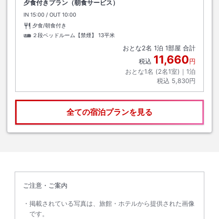
夕食付きプラン（朝食サービス）
IN
チェックイン
15:00
/ OUT
チェックアウト
10:00
夕食/朝食付き
２段ベッドルーム【禁煙】
13平米
おとな
2
名
1
泊
1
部屋 合計
11,660
税込
円
おとな1名 (
2
名1室)｜
1
泊
税込
5,830円
全ての宿泊プランを見る
ご注意・ご案内
掲載されている写真は、旅館・ホテルから提供された画像
です。