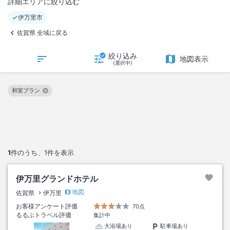
詳細エリアに絞り込む
伊万里市
佐賀県 全域に戻る
絞り込み
地図表示
(選択中)
和室プラン
この絞り込み条件を解除
1
件のうち、
1
件を表示
伊万里グランドホテル
地図
佐賀県
伊万里
お客様アンケート評価
70点
るるぶトラベル評価
集計中
大浴場あり
駐車場あり