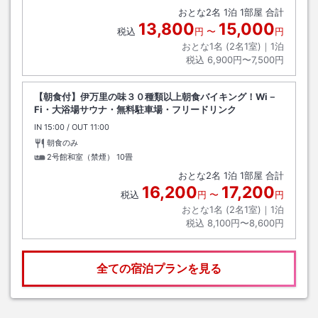
おとな
2
名
1
泊
1
部屋 合計
13,800
15,000
税込
円
〜
円
おとな1名 (
2
名1室)｜
1
泊
税込
6,900円〜7,500円
【朝食付】伊万里の味３０種類以上朝食バイキング！Wi－
Fi・大浴場サウナ・無料駐車場・フリードリンク
IN
チェックイン
15:00
/ OUT
チェックアウト
11:00
朝食のみ
2号館和室（禁煙）
10畳
おとな
2
名
1
泊
1
部屋 合計
16,200
17,200
税込
円
〜
円
おとな1名 (
2
名1室)｜
1
泊
税込
8,100円〜8,600円
全ての宿泊プランを見る