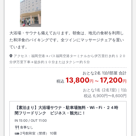
大浴場・サウナも備えております。朝食は、地元の食材を利用し
た和洋食のバイキングです。全ツインにマッサージチェアを置い
ています。
アクセス：
福岡空港→バス福岡空港ターミナルから伊万里行き約１２０
分伊万里下車→徒歩約１０分またはタクシー約５分
おとな
2
名
1
泊
1
部屋 合計
13,800
17,200
税込
円
〜
円
おとな1名 (
2
名1室)｜
1
泊
税込
6,900円〜8,600円
【素泊まり】大浴場サウナ・駐車場無料・Wi－Fi・２４時
間フリードリンク ビジネス・観光に！
IN
チェックイン
15:00
/ OUT
チェックアウト
11:00
食事なし
2号館和室（禁煙）
10畳