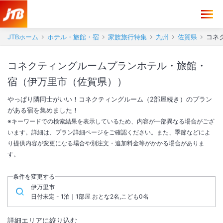
JTBホーム
ホテル・旅館・宿
家族旅行特集
九州
佐賀県
コネ
コネクティングルームプランホテル・旅館・
宿（伊万里市（佐賀県））
やっぱり隣同士がいい！コネクティングルーム（2部屋続き）のプラン
がある宿を集めました！
※キーワードでの検索結果を表示しているため、内容が一部異なる場合がござ
います。詳細は、プラン詳細ページをご確認ください。また、季節などによ
り提供内容が変更になる場合や別注文・追加料金等がかかる場合がありま
す。
条件を変更する
伊万里市
日付未定 - 1泊｜1部屋 おとな2名,こども0名
詳細エリアに絞り込む