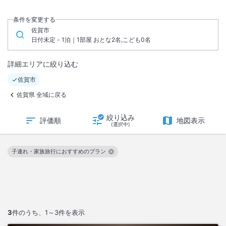
条件を変更する
佐賀市
日付未定 - 1泊｜1部屋 おとな2名,こども0名
詳細エリアに絞り込む
佐賀市
佐賀県 全域に戻る
絞り込み
評価順
地図表示
(選択中)
子連れ・家族旅行におすすめのプラン
この絞り込み条件を解除
3
件のうち、
1～3
件を表示