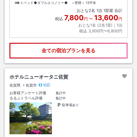
１ベッド◆ダブルエコノミー◆ ＜禁煙＞
13平米
おとな
2
名
1
泊
1
部屋 合計
7,800
13,600
税込
円
〜
円
おとな1名 (
2
名1室)｜
1
泊
税込
3,900円〜6,800円
全ての宿泊プランを見る
ホテルニューオータニ佐賀
地図
佐賀県
佐賀市
お客様アンケート評価
集計中
るるぶトラベル評価
集計中
駐車場あり