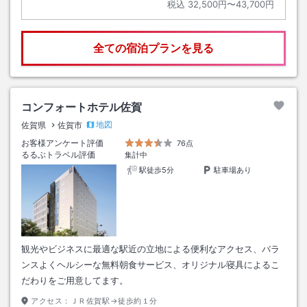
税込
32,500円〜43,700円
全ての宿泊プランを見る
コンフォートホテル佐賀
地図
佐賀県
佐賀市
お客様アンケート評価
76点
るるぶトラベル評価
集計中
駅徒歩5分
駐車場あり
観光やビジネスに最適な駅近の立地による便利なアクセス、バラ
ンスよくヘルシーな無料朝食サービス、オリジナル寝具によるこ
だわりをご用意してます。
アクセス：
ＪＲ佐賀駅→徒歩約１分