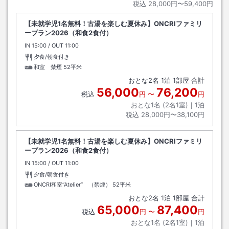
税込
28,000円〜59,400円
【未就学児1名無料！古湯を楽しむ夏休み】ONCRIファミリ
ープラン2026（和食2食付）
IN
チェックイン
15:00
/ OUT
チェックアウト
11:00
夕食/朝食付き
和室 禁煙
52平米
おとな
2
名
1
泊
1
部屋 合計
56,000
76,200
税込
円
〜
円
おとな1名 (
2
名1室)｜
1
泊
税込
28,000円〜38,100円
【未就学児1名無料！古湯を楽しむ夏休み】ONCRIファミリ
ープラン2026（和食2食付）
IN
チェックイン
15:00
/ OUT
チェックアウト
11:00
夕食/朝食付き
ONCRI和室“Atelier” （禁煙）
52平米
おとな
2
名
1
泊
1
部屋 合計
65,000
87,400
税込
円
〜
円
おとな1名 (
2
名1室)｜
1
泊