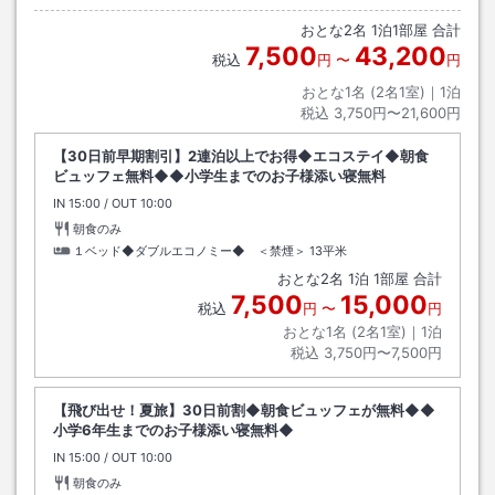
おとな
2
名
1
泊
1
部屋 合計
7,500
43,200
税込
円
〜
円
おとな1名 (
2
名1室)｜
1
泊
税込
3,750円〜21,600円
【30日前早期割引】2連泊以上でお得◆エコステイ◆朝食
ビュッフェ無料◆◆小学生までのお子様添い寝無料
IN
チェックイン
15:00
/ OUT
チェックアウト
10:00
朝食のみ
１ベッド◆ダブルエコノミー◆ ＜禁煙＞
13平米
おとな
2
名
1
泊
1
部屋 合計
7,500
15,000
税込
円
〜
円
おとな1名 (
2
名1室)｜
1
泊
税込
3,750円〜7,500円
【飛び出せ！夏旅】30日前割◆朝食ビュッフェが無料◆◆
小学6年生までのお子様添い寝無料◆
IN
チェックイン
15:00
/ OUT
チェックアウト
10:00
朝食のみ