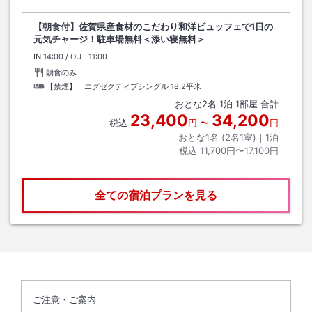
【朝食付】佐賀県産食材のこだわり和洋ビュッフェで1日の
元気チャージ！駐車場無料＜添い寝無料＞
IN
チェックイン
14:00
/ OUT
チェックアウト
11:00
朝食のみ
【禁煙】 エグゼクティブシングル
18.2平米
おとな
2
名
1
泊
1
部屋 合計
23,400
34,200
税込
円
〜
円
おとな1名 (
2
名1室)｜
1
泊
税込
11,700円〜17,100円
全ての宿泊プランを見る
ご注意・ご案内