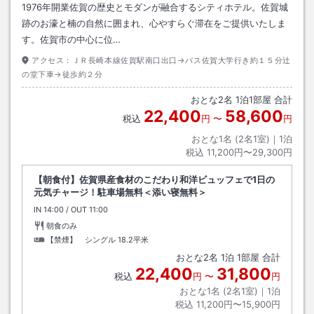
1976年開業佐賀の歴史とモダンが融合するシティホテル。佐賀城
跡のお濠と楠の自然に囲まれ、心やすらぐ滞在をご提供いたしま
す。佐賀市の中心に位…
アクセス：
ＪＲ長崎本線佐賀駅南口出口→バス佐賀大学行き約１５分辻
の堂下車→徒歩約２分
おとな
2
名
1
泊
1
部屋 合計
22,400
58,600
税込
円
〜
円
おとな1名 (
2
名1室)｜
1
泊
税込
11,200円〜29,300円
【朝食付】佐賀県産食材のこだわり和洋ビュッフェで1日の
元気チャージ！駐車場無料＜添い寝無料＞
IN
チェックイン
14:00
/ OUT
チェックアウト
11:00
朝食のみ
【禁煙】 シングル
18.2平米
おとな
2
名
1
泊
1
部屋 合計
22,400
31,800
税込
円
〜
円
おとな1名 (
2
名1室)｜
1
泊
税込
11,200円〜15,900円