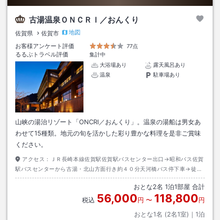
古湯温泉ＯＮＣＲＩ／おんくり
地図
佐賀県
佐賀市
お客様アンケート評価
77点
るるぶトラベル評価
集計中
大浴場あり
露天風呂あり
温泉
駐車場あり
山峡の湯治リゾート「ONCRI／おんくり」。温泉の湯船は男女あ
わせて15種類。地元の旬を活かした彩り豊かな料理を是非ご賞味
ください。
アクセス：
ＪＲ長崎本線佐賀駅佐賀駅バスセンター出口→昭和バス佐賀
駅バスセンターから古湯・北山方面行き約４０分天河橋バス停下車→徒歩
約５分
おとな
2
名
1
泊
1
部屋 合計
56,000
118,800
税込
円
〜
円
おとな1名 (
2
名1室)｜
1
泊