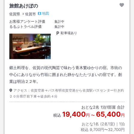
旅館あけぼの
地図
佐賀県
佐賀市
お客様アンケート評価
集計中
るるぶトラベル評価
集計中
駐車場あり
郷土料理を、佐賀の現代陶芸で味わう青木繁ゆかりの宿。市街の
中心にありながら竹垣に囲まれた静かなたたづまいの宿です。創
業は明治２２年。
アクセス：
佐賀空港→バス有明佐賀空港から佐賀駅バスセンター行き約
２０分県庁前下車→徒歩約４分
おとな
2
名
1
泊
1
部屋 合計
19,400
65,400
税込
円
〜
円
おとな1名 (
2
名1室)｜
1
泊
税込
9,700円〜32,700円