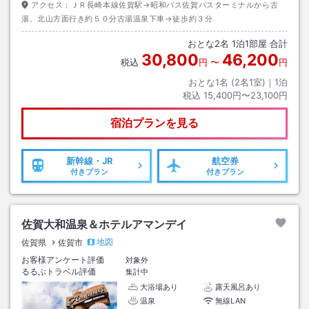
アクセス：
ＪＲ長崎本線佐賀駅→昭和バス佐賀バスターミナルから古
湯、北山方面行き約５０分古湯温泉下車→徒歩約３分
おとな
2
名
1
泊
1
部屋 合計
30,800
46,200
税込
円
〜
円
おとな1名 (
2
名1室)｜
1
泊
税込
15,400円〜23,100円
宿泊プランを見る
新幹線・JR
航空券
付きプラン
付きプラン
佐賀大和温泉＆ホテルアマンデイ
地図
佐賀県
佐賀市
お客様アンケート評価
対象外
るるぶトラベル評価
集計中
大浴場あり
露天風呂あり
温泉
無線LAN