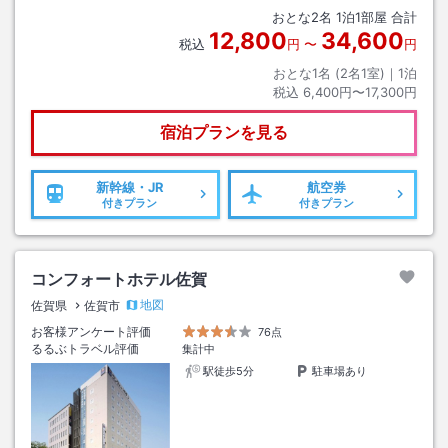
おとな
2
名
1
泊
1
部屋 合計
12,800
34,600
税込
円
〜
円
おとな1名 (
2
名1室)｜
1
泊
税込
6,400円〜17,300円
宿泊プランを見る
新幹線・JR
航空券
付きプラン
付きプラン
コンフォートホテル佐賀
地図
佐賀県
佐賀市
お客様アンケート評価
76点
るるぶトラベル評価
集計中
駅徒歩5分
駐車場あり