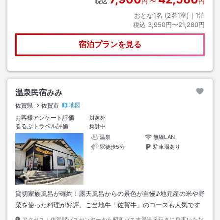
税込
円
〜
円
おとな1名 (
2
名1室)｜
1
泊
税込
3,950円〜21,280円
宿泊プランを見る
温泉民宿みみ
地図
佐賀県
佐賀市
お客様アンケート評価
対象外
るるぶトラベル評価
集計中
温泉
無線LAN
駅徒歩5分
駐車場あり
貸切家族風呂が確約！露天風呂からの景色が自慢♪地元産の米や野
菜を使った料理が好評。ご当地牛「佐賀牛」のコースも人気です
アクセス：
佐賀駅バスセンターから昭和バス古湯温泉行きに乗車いただ