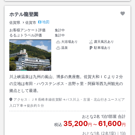
ホテル龍登園
地図
佐賀県
佐賀市
お客様アンケート評価
集計中
るるぶトラベル評価
集計中
大浴場あり
露天風呂あり
温泉
駐車場あり
川上峡温泉は九州の嵐山、博多の奥座敷。佐賀大和ＩＣより２分
の立地は有田・ハウステンボス・吉野ヶ里・阿蘇等西九州観光の
拠点として最適。
アクセス：
ＪＲ長崎本線佐賀駅→バス川上・古湯・北山行きユースピア
入口下車→徒歩約５分
おとな
2
名
1
泊
1
部屋 合計
35,200
61,600
税込
円
〜
円
おとな1名 (
2
名1室)｜
1
泊