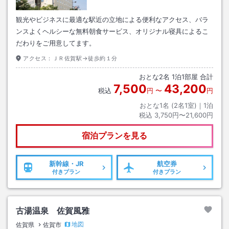
観光やビジネスに最適な駅近の立地による便利なアクセス、バラ
ンスよくヘルシーな無料朝食サービス、オリジナル寝具によるこ
だわりをご用意してます。
アクセス：
ＪＲ佐賀駅→徒歩約１分
おとな
2
名
1
泊
1
部屋 合計
7,500
43,200
税込
円
〜
円
おとな1名 (
2
名1室)｜
1
泊
税込
3,750円〜21,600円
宿泊プランを見る
新幹線・JR
航空券
付きプラン
付きプラン
古湯温泉 佐賀風雅
地図
佐賀県
佐賀市