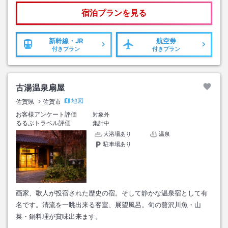
宿泊プランを見る
新幹線・JR
航空券
付きプラン
付きプラン
古湯温泉扇屋
地図
佐賀県
佐賀市
お客様アンケート評価
対象外
るるぶトラベル評価
集計中
大浴場あり
温泉
駐車場あり
画家、歌人が投宿された歴史の宿。そして静かな温泉宿として有
名です。清流を一眺出来る客室、展望風呂。旬の贅沢川魚・山
菜・鍋料理が賞味出来ます。