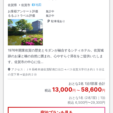
地図
佐賀県
佐賀市
お客様アンケート評価
集計中
るるぶトラベル評価
集計中
駐車場あり
1976年開業佐賀の歴史とモダンが融合するシティホテル。佐賀城
跡のお濠と楠の自然に囲まれ、心やすらぐ滞在をご提供いたしま
す。佐賀市の中心に位…
アクセス：
ＪＲ長崎本線佐賀駅南口出口→バス佐賀大学行き約１５分辻
の堂下車→徒歩約２分
おとな
2
名
1
泊
1
部屋 合計
13,000
58,600
税込
円
〜
円
おとな1名 (
2
名1室)｜
1
泊
税込
6,500円〜29,300円
宿泊プランを見る