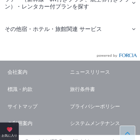
ン）・レンタカー付プランを探す
その他宿・ホテル・旅館関連 サービス
国内旅行・国内ツアー
JR・新幹線付きツアー
航空券付きツアー
会社案内
ニュースリリース
現地観光・レジャーチケット
標識・約款
旅行条件書
国内観光ガイド
旅行・観光情報
サイトマップ
プライバシーポリシー
ご利用案内
システムメンテナンス
ペー
お気に入り