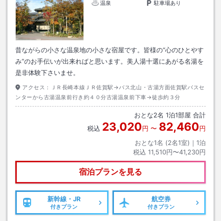
温泉
駐車場あり
昔ながらの小さな温泉地の小さな宿屋です。皆様の“心のひとやす
み”のお手伝いが出来ればと思います。美人湯十選にあがる名湯を
是非体験下さいませ。
アクセス：
ＪＲ長崎本線ＪＲ佐賀駅→バス北山・古湯方面佐賀駅バスセ
ンターから古湯温泉前行き約４０分古湯温泉前下車→徒歩約３分
おとな
2
名
1
泊
1
部屋 合計
23,020
82,460
税込
円
〜
円
おとな1名 (
2
名1室)｜
1
泊
税込
11,510円〜41,230円
宿泊プランを見る
新幹線・JR
航空券
付きプラン
付きプラン