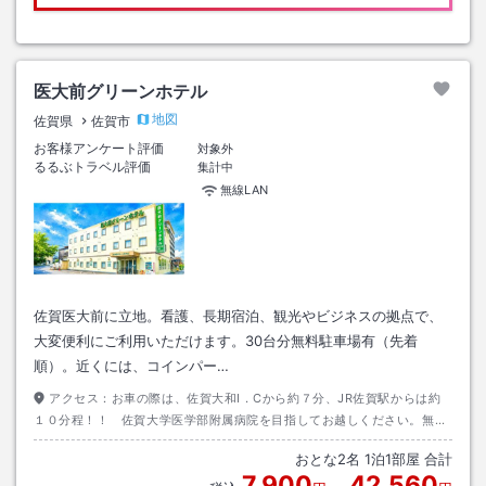
医大前グリーンホテル
地図
佐賀県
佐賀市
お客様アンケート評価
対象外
るるぶトラベル評価
集計中
無線LAN
佐賀医大前に立地。看護、長期宿泊、観光やビジネスの拠点で、
大変便利にご利用いただけます。30台分無料駐車場有（先着
順）。近くには、コインパー…
アクセス：
お車の際は、佐賀大和I．Cから約７分、JR佐賀駅からは約
１０分程！！ 佐賀大学医学部附属病院を目指してお越しください。無料
駐車場（２８台分）は、先着順。周辺にはコインパーキング等の有料駐車
おとな
2
名
1
泊
1
部屋 合計
場はございません。
7,900
42,560