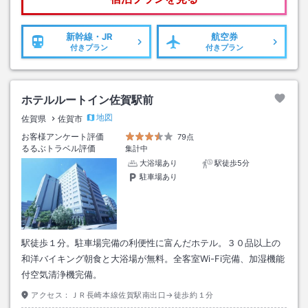
新幹線・JR
航空券
付きプラン
付きプラン
ホテルルートイン佐賀駅前
地図
佐賀県
佐賀市
お客様アンケート評価
79点
るるぶトラベル評価
集計中
大浴場あり
駅徒歩5分
駐車場あり
駅徒歩１分。駐車場完備の利便性に富んだホテル。３０品以上の
和洋バイキング朝食と大浴場が無料。全客室Wi-Fi完備、加湿機能
付空気清浄機完備。
アクセス：
ＪＲ長崎本線佐賀駅南出口→徒歩約１分