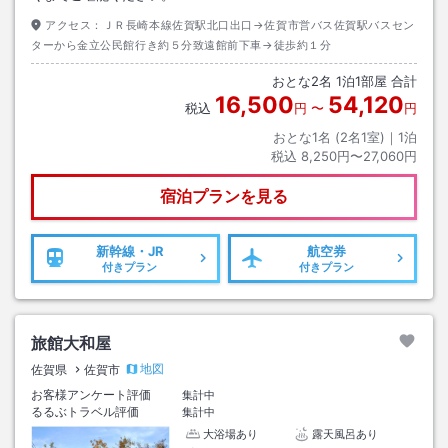
アクセス：
ＪＲ長崎本線佐賀駅北口出口→佐賀市営バス佐賀駅バスセン
ターから金立公民館行き約５分致遠館前下車→徒歩約１分
おとな
2
名
1
泊
1
部屋 合計
16,500
54,120
税込
円
〜
円
おとな1名 (
2
名1室)｜
1
泊
税込
8,250円〜27,060円
宿泊プランを見る
新幹線・JR
航空券
付きプラン
付きプラン
旅館大和屋
地図
佐賀県
佐賀市
お客様アンケート評価
集計中
るるぶトラベル評価
集計中
大浴場あり
露天風呂あり