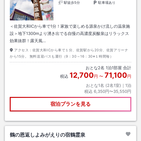
駅徒歩5分
駐車場あり
＜佐賀大和ICから車で1分！家族で楽しめる源泉かけ流しの温泉施
設＞地下1300mより湧き出でる自慢の高濃度炭酸泉はリラックス
効果抜群！露天風…
アクセス：
佐賀大和ICから車で１分、佐賀駅から20分、佐賀アリーナ
から15分。 無料送迎バスも運行（9：30～16：30※１時間毎）
おとな
2
名
1
泊
1
部屋 合計
12,700
71,100
税込
円
〜
円
おとな1名 (
2
名1室)｜
1
泊
税込
6,350円〜35,550円
宿泊プランを見る
鶴の恩返しよみがえりの宿鶴霊泉