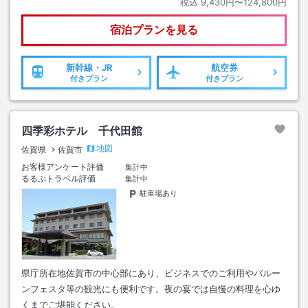
税込
9,430円〜124,800円
宿泊プランを見る
新幹線・JR
航空券
付きプラン
付きプラン
四季彩ホテル 千代田館
地図
佐賀県
佐賀市
お客様アンケート評価
集計中
るるぶトラベル評価
集計中
駐車場あり
県庁所在地佐賀市の中心部にあり、ビジネスでのご利用やバルー
ンフェスタ等の観光にも便利です。夜の宴では自慢の料理を心ゆ
くまでご堪能ください。