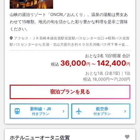
山峡の湯治リゾート「ONCRI／おんくり」。温泉の湯船は男女あ
わせて15種類。地元の旬を活かした彩り豊かな料理を是非ご賞味
ください。
アクセス：
ＪＲ長崎本線佐賀駅佐賀駅バスセンター出口→昭和バス佐賀
駅バスセンターから古湯・北山方面行き約４０分天河橋バス停下車→徒歩
約５分
おとな
2
名
1
泊
1
部屋 合計
36,000
142,400
税込
円
〜
円
おとな1名 (
2
名1室)｜
1
泊
税込
18,000円〜71,200円
宿泊プランを見る
新幹線・JR
航空券
付きプラン
付きプラン
ホテルニューオータニ佐賀