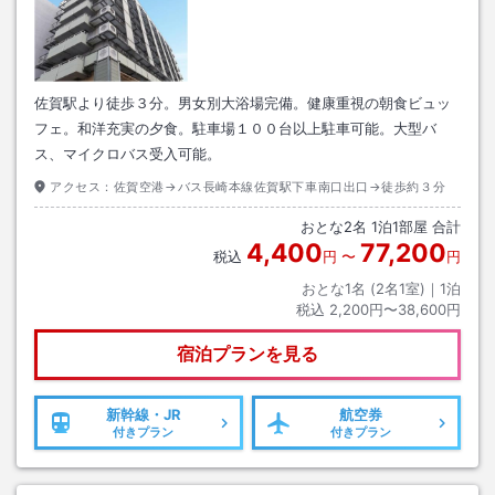
佐賀駅より徒歩３分。男女別大浴場完備。健康重視の朝食ビュッ
フェ。和洋充実の夕食。駐車場１００台以上駐車可能。大型バ
ス、マイクロバス受入可能。
アクセス：
佐賀空港→バス長崎本線佐賀駅下車南口出口→徒歩約３分
おとな
2
名
1
泊
1
部屋 合計
4,400
77,200
税込
円
〜
円
おとな1名 (
2
名1室)｜
1
泊
税込
2,200円〜38,600円
宿泊プランを見る
新幹線・JR
航空券
付きプラン
付きプラン