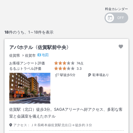
料金カレンダー
18
件のうち、
1～18
件を表示
アパホテル〈佐賀駅前中央〉
地図
佐賀県
佐賀市
お客様アンケート評価
74点
るるぶトラベル評価
3.3
駅徒歩5分
駐車場あり
佐賀駅（北口）徒歩3分。SAGAアリーナへ好アクセス、多彩な客
室と会議室を備えたホテル
アクセス：
ＪＲ長崎本線佐賀駅北出口→徒歩約３分