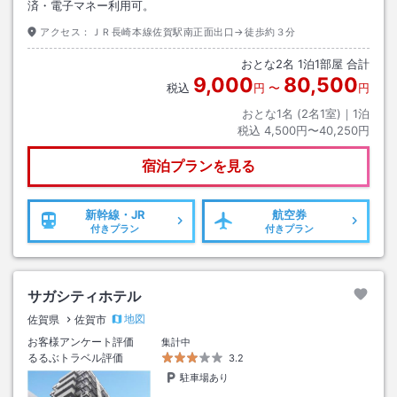
済・電子マネー利用可。
アクセス：
ＪＲ長崎本線佐賀駅南正面出口→徒歩約３分
おとな
2
名
1
泊
1
部屋 合計
9,000
80,500
税込
円
〜
円
おとな1名 (
2
名1室)｜
1
泊
税込
4,500円〜40,250円
宿泊プランを見る
新幹線・JR
航空券
付きプラン
付きプラン
サガシティホテル
地図
佐賀県
佐賀市
お客様アンケート評価
集計中
るるぶトラベル評価
3.2
駐車場あり