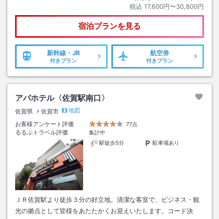
税込
17,600円〜30,800円
宿泊プランを見る
新幹線・JR
航空券
付きプラン
付きプラン
アパホテル〈佐賀駅南口〉
地図
佐賀県
佐賀市
お客様アンケート評価
77点
るるぶトラベル評価
集計中
駅徒歩5分
駐車場あり
ＪＲ佐賀駅より徒歩３分の好立地。清潔な客室で、ビジネス・観
光の拠点として皆様をあたたかくお迎えいたします。コード決