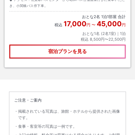
き、小関橋バス停下車。
おとな
2
名
1
泊
1
部屋 合計
17,000
45,000
税込
円
〜
円
おとな1名 (
2
名1室)｜
1
泊
税込
8,500円〜22,500円
宿泊プランを見る
ご注意・ご案内
掲載されている写真は、旅館・ホテルから提供された画像
です。
食事・客室等の写真は一例です。