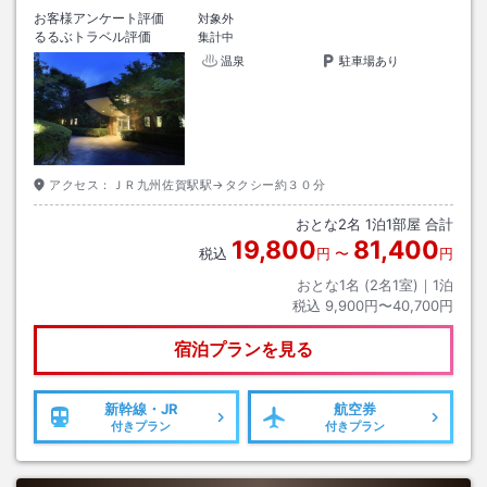
お客様アンケート評価
対象外
るるぶトラベル評価
集計中
温泉
駐車場あり
アクセス：
ＪＲ九州佐賀駅駅→タクシー約３０分
おとな
2
名
1
泊
1
部屋 合計
19,800
81,400
税込
円
〜
円
おとな1名 (
2
名1室)｜
1
泊
税込
9,900円〜40,700円
宿泊プランを見る
新幹線・JR
航空券
付きプラン
付きプラン