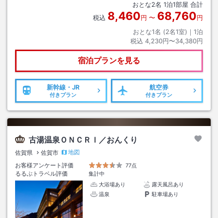
おとな
2
名
1
泊
1
部屋 合計
8,460
68,760
税込
円
〜
円
おとな1名 (
2
名1室)｜
1
泊
税込
4,230円〜34,380円
宿泊プランを見る
新幹線・JR
航空券
付きプラン
付きプラン
古湯温泉ＯＮＣＲＩ／おんくり
地図
佐賀県
佐賀市
お客様アンケート評価
77点
るるぶトラベル評価
集計中
大浴場あり
露天風呂あり
温泉
駐車場あり