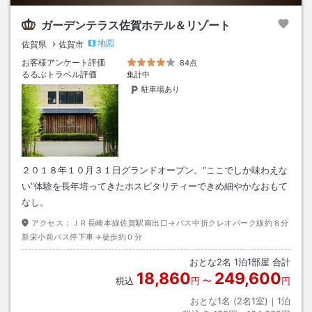
ガーデンテラス佐賀ホテル＆リゾート
地図
佐賀県
佐賀市
お客様アンケート評価
84点
るるぶトラベル評価
集計中
駐車場あり
２０１８年１０月３１日グランドオープン。“ここでしか味わえな
い”体験を長年培ってきたホスピタリティーできめ細やかなおもて
なし。
アクセス：
ＪＲ長崎本線佐賀駅南出口→バス中折クレオパーク線約８分
新栄小前バス停下車→徒歩約０分
おとな
2
名
1
泊
1
部屋 合計
18,860
249,600
税込
円
〜
円
おとな1名 (
2
名1室)｜
1
泊