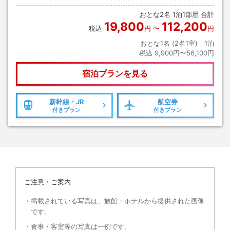
ます。
おとな
2
名
1
泊
1
部屋 合計
19,800
112,200
税込
円
〜
円
おとな1名 (
2
名1室)｜
1
泊
税込
9,900円〜56,100円
宿泊プランを見る
新幹線・JR
航空券
付きプラン
付きプラン
ご注意・ご案内
掲載されている写真は、旅館・ホテルから提供された画像
です。
食事・客室等の写真は一例です。