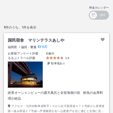
料金カレンダー
1
件のうち、
1
件を表示
国民宿舎 マリンテラスあしや
地図
福岡県
脇田・響灘
お客様アンケート評価
対象外
るるぶトラベル評価
3.6
駐車場あり
絶景オーシャンビューの露天風呂と全室海側の宿 鮮魚の会席料
理が絶品
アクセス：
九州自動車道鞍手ＩＣから右方面国道４７２号線から産業道
路へ進み県道２７号線へ芦屋橋西を右へ山鹿唐戸を左に進むと左側に見え