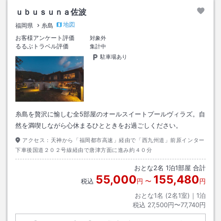
ｕｂｕｓｕｎａ佐波
地図
福岡県
糸島
お客様アンケート評価
対象外
るるぶトラベル評価
集計中
駐車場あり
糸島を贅沢に愉しむ全5部屋のオールスイートプールヴィラズ。自
然を満喫しながら心休まるひとときをお過ごしください。
アクセス：
天神から「福岡都市高速」経由で「西九州道」前原インター
下車後国道２０２号線経由で唐津方面に進み約４０分
おとな
2
名
1
泊
1
部屋 合計
55,000
155,480
税込
円
〜
円
おとな1名 (
2
名1室)｜
1
泊
税込
27,500円〜77,740円