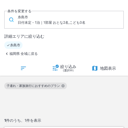
条件を変更する
糸島市
日付未定 - 1泊｜1部屋 おとな2名,こども0名
詳細エリアに絞り込む
糸島市
福岡県 全域に戻る
絞り込み
地図表示
(選択中)
子連れ・家族旅行におすすめのプラン
この絞り込み条件を解除
1
件のうち、
1
件を表示