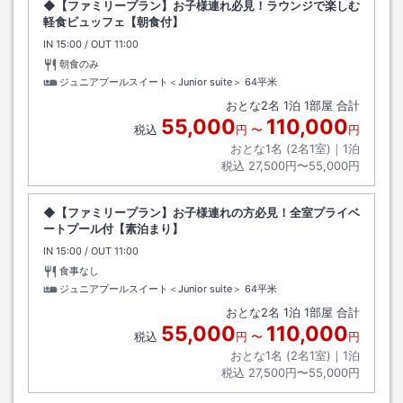
◆【ファミリープラン】お子様連れ必見！ラウンジで楽しむ
軽食ビュッフェ【朝食付】
IN
チェックイン
15:00
/ OUT
チェックアウト
11:00
朝食のみ
ジュニアプールスイート＜Junior suite＞
64平米
おとな
2
名
1
泊
1
部屋 合計
55,000
110,000
税込
円
〜
円
おとな1名 (
2
名1室)｜
1
泊
税込
27,500円〜55,000円
◆【ファミリープラン】お子様連れの方必見！全室プライベ
ートプール付【素泊まり】
IN
チェックイン
15:00
/ OUT
チェックアウト
11:00
食事なし
ジュニアプールスイート＜Junior suite＞
64平米
おとな
2
名
1
泊
1
部屋 合計
55,000
110,000
税込
円
〜
円
おとな1名 (
2
名1室)｜
1
泊
税込
27,500円〜55,000円