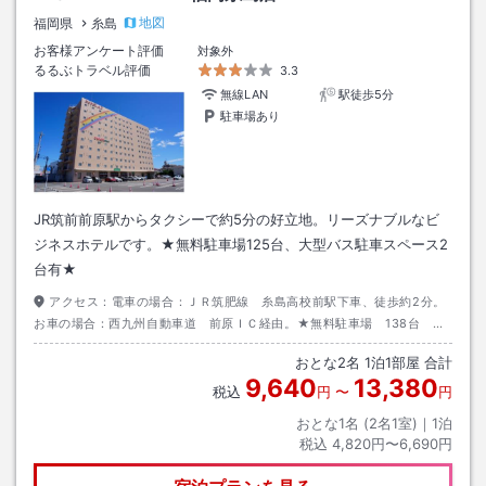
地図
福岡県
糸島
お客様アンケート評価
対象外
るるぶトラベル評価
3.3
無線LAN
駅徒歩5分
駐車場あり
JR筑前前原駅からタクシーで約5分の好立地。リーズナブルなビ
ジネスホテルです。★無料駐車場125台、大型バス駐車スペース2
台有★
アクセス：
電車の場合：ＪＲ筑肥線 糸島高校前駅下車、徒歩約2分。
お車の場合：西九州自動車道 前原ＩＣ経由。★無料駐車場 138台 バ
ス駐車スペース2台有り★
おとな
2
名
1
泊
1
部屋 合計
9,640
13,380
税込
円
〜
円
おとな1名 (
2
名1室)｜
1
泊
税込
4,820円〜6,690円