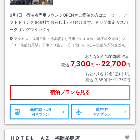
8月1日 宿泊者専用ラウンジOPEN☆ご宿泊の方はコーヒー、ソ
フトドリンクを無料でお召し上がり頂けます。☆期間限定☆スパ
ークリングワインタイ…
アクセス：
福岡空港・博多駅より電車で約４０分（地下鉄空港線）／
『ＪＲ筑前前原駅』下車より徒歩３分（北口を出る⇒筑前前原前交差点を
北へ２００ｍ進む⇒西町交差点手前右手に位置）博多周辺からの終電は０
おとな
2
名
1
泊
1
部屋 合計
時頃まで有。
7,300
22,700
税込
円
〜
円
おとな1名 (
2
名1室)｜
1
泊
税込
3,650円〜11,350円
宿泊プランを見る
新幹線・JR
航空券
付きプラン
付きプラン
ＨＯＴＥＬ ＡＺ 福岡糸島店