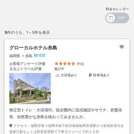
料金カレンダー
5
件のうち、
1～5
件を表示
グローカルホテル糸島
地図
福岡県
糸島
お客様アンケート評価
91点
るるぶトラベル評価
集計中
大浴場あり
駐車場あり
独立型トイレ・大浴場付。徒歩圏内に温浴施設やサウナ、岩盤浴
有。自然豊かな糸島を味わってみませんか。
アクセス：
福岡空港→福岡市地下鉄空港線福岡空港駅から筑前前原行き
波多江駅もしくは筑前前原駅で下車タクシーにて約１０分