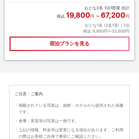
おとな
2
名
1
泊
1
部屋 合計
19,800
67,200
税込
円
〜
円
おとな1名 (
2
名1室)｜
1
泊
税込
9,900円〜33,600円
宿泊プランを見る
ご注意・ご案内
掲載されている写真は、旅館・ホテルから提供された画像
です。
食事・客室等の写真は一例です。
上記の情報、料金等は変更になる場合があります。ご利用
の際はお客様ご自身で事前にご確認ください。