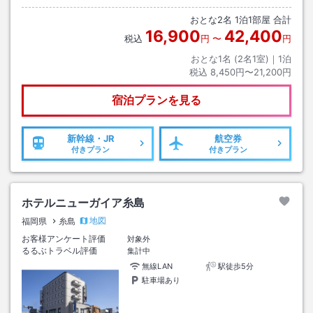
おとな
2
名
1
泊
1
部屋 合計
16,900
42,400
税込
円
〜
円
おとな1名 (
2
名1室)｜
1
泊
税込
8,450円〜21,200円
宿泊プランを見る
新幹線・JR
航空券
付きプラン
付きプラン
ホテルニューガイア糸島
地図
福岡県
糸島
お客様アンケート評価
対象外
るるぶトラベル評価
集計中
無線LAN
駅徒歩5分
駐車場あり