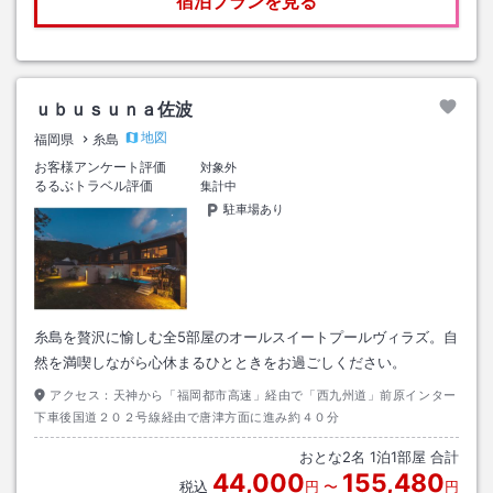
宿泊プランを見る
ｕｂｕｓｕｎａ佐波
地図
福岡県
糸島
お客様アンケート評価
対象外
るるぶトラベル評価
集計中
駐車場あり
糸島を贅沢に愉しむ全5部屋のオールスイートプールヴィラズ。自
然を満喫しながら心休まるひとときをお過ごしください。
アクセス：
天神から「福岡都市高速」経由で「西九州道」前原インター
下車後国道２０２号線経由で唐津方面に進み約４０分
おとな
2
名
1
泊
1
部屋 合計
44,000
155,480
税込
円
〜
円