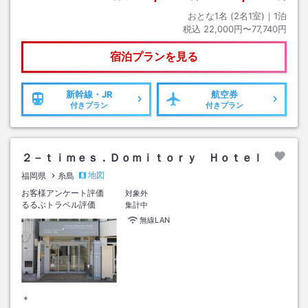
おとな1名 (
2
名1室)｜
1
泊
税込
22,000円〜77,740円
宿泊プランを見る
新幹線・JR
航空券
付きプラン
付きプラン
２－ｔｉｍｅｓ．Ｄｏｍｉｔｏｒｙ Ｈｏｔｅｌ
地図
福岡県
糸島
お客様アンケート評価
対象外
るるぶトラベル評価
集計中
無線LAN
＊