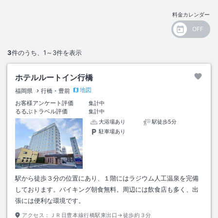
料金カレンダー
3
件のうち、
1～3
件を表示
ホテルルートイン行橋
地図
福岡県
行橋・豊前
お客様アンケート評価
集計中
るるぶトラベル評価
集計中
大浴場あり
駅徒歩5分
駐車場あり
駅から徒歩３分の位置にあり、１階にはラジウム人工温泉を完備
しております。バイキング朝食無料。周辺には飲食店も多く、出
張には便利な環境です。
アクセス：
ＪＲ日豊本線行橋駅東出口→徒歩約３分