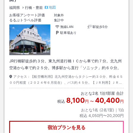
地図
福岡県
行橋・豊前
お客様アンケート評価
対象外
るるぶトラベル評価
集計中
無線LAN
駅徒歩5分
駐車場あり
JR行橋駅徒歩約３分。東九州道行橋ＩＣから車で約７分。北九州
空港から車で約２５分。博多駅から直行「ソニック」約６０分。
アクセス：
【航空機利用】北九州空港からタクシー約３０分、料金６５
００円程度（２０２４年６月現在）、バス約４５分。【ＪＲ利用】ＪＲ日
豊本線「行橋駅」下車、徒歩約３分。
おとな
2
名
1
泊
1
部屋 合計
8,100
40,400
税込
円
〜
円
おとな1名 (
2
名1室)｜
1
泊
税込
4,050円〜20,200円
宿泊プランを見る