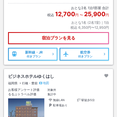
おとな
2
名
1
泊
1
部屋 合計
12,700
25,900
税込
円
〜
円
おとな1名 (
2
名1室)｜
1
泊
税込
6,350円〜12,950円
宿泊プランを見る
新幹線・JR
航空券
付きプラン
付きプラン
ビジネスホテルゆくはし
地図
福岡県
行橋・豊前
お客様アンケート評価
対象外
るるぶトラベル評価
集計中
無線LAN
駅徒歩5分
駐車場あり