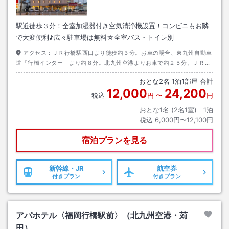
駅近徒歩３分！全室加湿器付き空気清浄機設置！コンビニもお隣
で大変便利♪広々駐車場は無料☆全室バス・トイレ別
アクセス：
ＪＲ行橋駅西口より徒歩約３分。お車の場合、東九州自動車
道「行橋インター」より約８分。北九州空港よりお車で約２５分。ＪＲ小
倉より、行橋駅まで約15分（ＪＲソニック）
おとな
2
名
1
泊
1
部屋 合計
12,000
24,200
税込
円
〜
円
おとな1名 (
2
名1室)｜
1
泊
税込
6,000円〜12,100円
宿泊プランを見る
新幹線・JR
航空券
付きプラン
付きプラン
アパホテル〈福岡行橋駅前〉（北九州空港・苅
田）