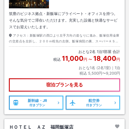
筑豊のビジネス拠点・新飯塚にプライベート・オフィスを持つ。
そんな気分でご滞在いただけます。充実した設備と快適なサービ
スでお迎えいたします。
アクセス：
新飯塚駅の西口より左手方向の道なりに進み、飯塚信用金庫
の交差点を左折し、２００ｍ程先の左側。飯塚病院の裏、スーパーＡＳＯ
の横に位置します。
おとな
2
名
1
泊
1
部屋 合計
11,000
18,400
税込
円
〜
円
おとな1名 (
2
名1室)｜
1
泊
税込
5,500円〜9,200円
宿泊プランを見る
新幹線・JR
航空券
付きプラン
付きプラン
ＨＯＴＥＬ ＡＺ 福岡飯塚店