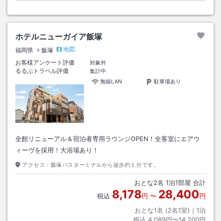
ホテルニューガイア飯塚
地図
福岡県
飯塚
お客様アンケート評価
対象外
るるぶトラベル評価
集計中
無線LAN
駐車場あり
全館リニューアル＆宿泊者専用ラウンジOPEN！全客室にエアウ
ィーヴを採用！大浴場あり！
アクセス：
飯塚バスターミナルから徒歩約１分です。
おとな
2
名
1
泊
1
部屋 合計
8,178
28,400
税込
円
〜
円
おとな1名 (
2
名1室)｜
1
泊
税込
4,089円〜14,200円