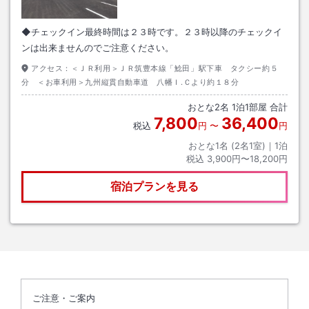
◆チェックイン最終時間は２３時です。２３時以降のチェックイ
ンは出来ませんのでご注意ください。
アクセス：
＜ＪＲ利用＞ＪＲ筑豊本線「鯰田」駅下車 タクシー約５
分 ＜お車利用＞九州縦貫自動車道 八幡Ｉ.Ｃより約１８分
おとな
2
名
1
泊
1
部屋 合計
7,800
36,400
税込
円
〜
円
おとな1名 (
2
名1室)｜
1
泊
税込
3,900円〜18,200円
宿泊プランを見る
ご注意・ご案内