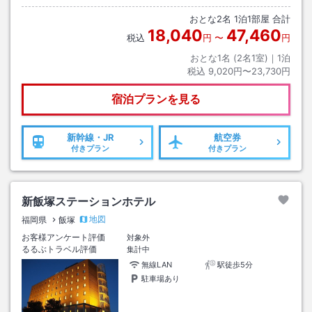
おとな
2
名
1
泊
1
部屋 合計
18,040
47,460
税込
円
〜
円
おとな1名 (
2
名1室)｜
1
泊
税込
9,020円〜23,730円
宿泊プランを見る
新幹線・JR
航空券
付きプラン
付きプラン
新飯塚ステーションホテル
地図
福岡県
飯塚
お客様アンケート評価
対象外
るるぶトラベル評価
集計中
無線LAN
駅徒歩5分
駐車場あり