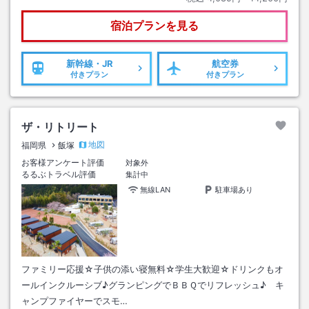
宿泊プランを見る
新幹線・JR
航空券
付きプラン
付きプラン
ザ・リトリート
地図
福岡県
飯塚
お客様アンケート評価
対象外
るるぶトラベル評価
集計中
無線LAN
駐車場あり
ファミリー応援☆子供の添い寝無料☆学生大歓迎☆ドリンクもオ
ールインクルーシブ♪グランピングでＢＢＱでリフレッシュ♪ キ
ャンプファイヤーでスモ…