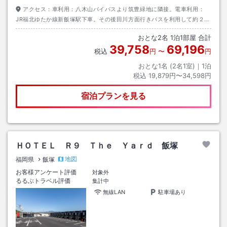
アクセス：
車利用：八木山バイパスより筑豊緑地に隣接。電車利用：
JR福北ゆたか線新飯塚駅下車。その後田川方面行きバスを利用して約２０
分。筑豊遊園下車。徒歩で約８分。
おとな
2
名
1
泊
1
部屋 合計
39,758
69,196
税込
円
〜
円
おとな1名 (
2
名1室)｜
1
泊
税込
19,879円〜34,598円
宿泊プランを見る
ＨＯＴＥＬ Ｒ９ Ｔｈｅ Ｙａｒｄ 飯塚
地図
福岡県
飯塚
お客様アンケート評価
対象外
るるぶトラベル評価
集計中
無線LAN
駐車場あり