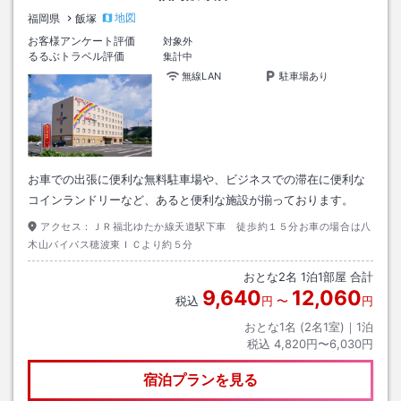
地図
福岡県
飯塚
お客様アンケート評価
対象外
るるぶトラベル評価
集計中
無線LAN
駐車場あり
お車での出張に便利な無料駐車場や、ビジネスでの滞在に便利な
コインランドリーなど、あると便利な施設が揃っております。
アクセス：
ＪＲ福北ゆたか線天道駅下車 徒歩約１５分お車の場合は八
木山バイパス穂波東ＩＣより約５分
おとな
2
名
1
泊
1
部屋 合計
9,640
12,060
税込
円
〜
円
おとな1名 (
2
名1室)｜
1
泊
税込
4,820円〜6,030円
宿泊プランを見る