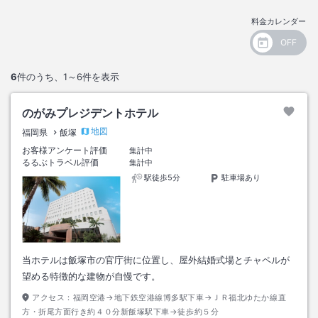
料金カレンダー
6
件のうち、
1～6
件を表示
のがみプレジデントホテル
地図
福岡県
飯塚
お客様アンケート評価
集計中
るるぶトラベル評価
集計中
駅徒歩5分
駐車場あり
当ホテルは飯塚市の官庁街に位置し、屋外結婚式場とチャペルが
望める特徴的な建物が自慢です。
アクセス：
福岡空港→地下鉄空港線博多駅下車→ＪＲ福北ゆたか線直
方・折尾方面行き約４０分新飯塚駅下車→徒歩約５分