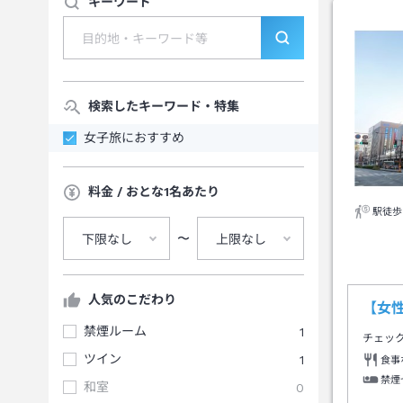
キーワード
検索したキーワード・特集
女子旅におすすめ
料金 / おとな1名あたり
駅徒歩
〜
下限なし
上限なし
人気のこだわり
【女
禁煙ルーム
1
チェッ
ツイン
1
食事
禁煙
和室
0