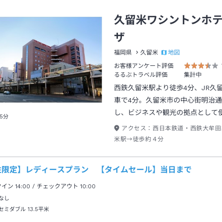
久留米ワシントンホ
ザ
地図
福岡県
久留米
お客様アンケート評価
るるぶトラベル評価
集計中
西鉄久留米駅より徒歩4分、JR久
車で4分。久留米市の中心街明治
し、ビジネスや観光の拠点として
5分
アクセス：
西日本鉄道・西鉄大牟田
米駅→徒歩約４分
性限定】レディースプラン 【タイムセール】当日まで
クイン
14:00
/ チェックアウト
10:00
なし
セミダブル
13.5平米