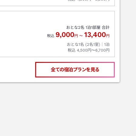
おとな
2
名
1
泊
1
部屋 合計
9,000
13,400
税込
円
〜
円
おとな1名 (
2
名1室)｜
1
泊
税込
4,500円〜6,700円
全ての宿泊プランを見る