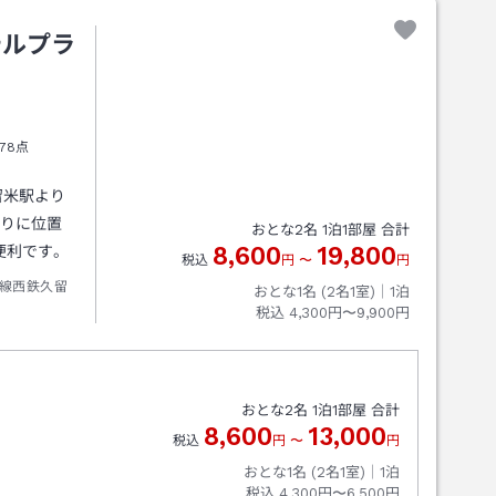
テルプラ
78点
留米駅より
通りに位置
おとな
2
名
1
泊
1
部屋 合計
8,600
19,800
便利です。
税込
円
〜
円
線西鉄久留
おとな1名 (
2
名1室)｜
1
泊
税込
4,300円〜9,900円
おとな
2
名
1
泊
1
部屋 合計
8,600
13,000
税込
円
〜
円
おとな1名 (
2
名1室)｜
1
泊
税込
4,300円〜6,500円