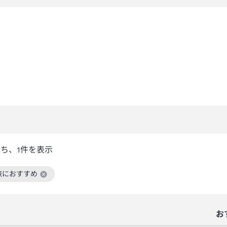
うち、
1
件を表示
旅におすすめ
絞り込み条件を解除
お