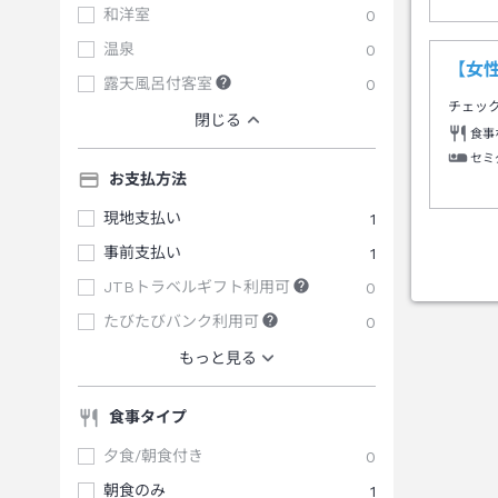
和洋室
0
温泉
0
【女
露天風呂付客室
0
チェッ
閉じる
食事
セミ
お支払方法
現地支払い
1
事前支払い
1
JTBトラベルギフト利用可
0
たびたびバンク利用可
0
もっと見る
食事タイプ
夕食/朝食付き
0
朝食のみ
1