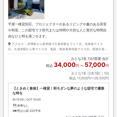
平屋一棟貸別荘。プロジェクターがあるリビングや趣のある茶室
や和室。この邸宅で３世代または仲間や大切な人と贅沢な時間自
由なひと時を過ごせます。
アクセス：
JR博多から新幹線で久留米駅まで１７分。在来線で４０
分。久留米駅から車で１０分 私鉄：西鉄電車特急で３０分。西鉄久留米
駅から車で１０分。 自動車：久留米ＩＣから１０分。久留米大学病院か
おとな
2
名
1
泊
1
部屋 合計
しまむら櫛原店を目標に来て下さい。
34,000
57,000
税込
円
〜
円
おとな1名 (
2
名1室)｜
1
泊
税込
17,000円〜28,500円
【ときめく春旅】一棟貸！和モダンな夢のような邸宅で優雅
な時を
IN
チェックイン
15:00
/ OUT
チェックアウト
10:00
食事なし
野はら邸
200平米