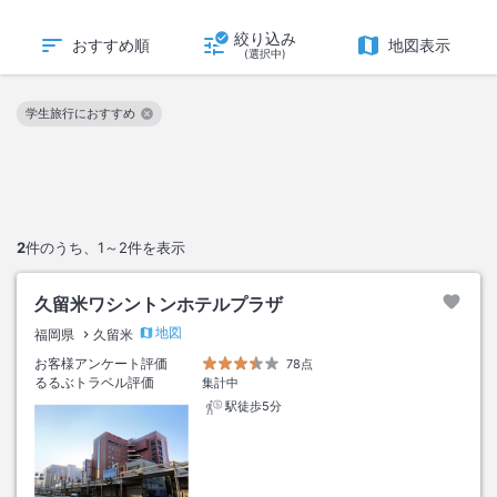
絞り込み
おすすめ順
地図表示
(選択中)
学生旅行におすすめ
この絞り込み条件を解除
2
件のうち、
1～2
件を表示
久留米ワシントンホテルプラザ
地図
福岡県
久留米
お客様アンケート評価
78点
るるぶトラベル評価
集計中
駅徒歩5分