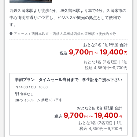
西鉄久留米駅より徒歩4分、JR久留米駅より車で4分。久留米市の
中心街明治通りに位置し、ビジネスや観光の拠点として便利で
す。
アクセス：
西日本鉄道・西鉄大牟田線西鉄久留米駅→徒歩約４分
おとな
2
名
1
泊
1
部屋 合計
9,700
19,400
税込
円
〜
円
おとな1名 (
2
名1室)｜
1
泊
税込
4,850円〜9,700円
学割プラン タイムセール当日まで 学生証をご提示下さい
IN
チェックイン
14:00
/ OUT
チェックアウト
10:00
食事なし
ツインルーム 禁煙
18.7平米
おとな
2
名
1
泊
1
部屋 合計
9,700
19,400
税込
円
〜
円
おとな1名 (
2
名1室)｜
1
泊
税込
4,850円〜9,700円