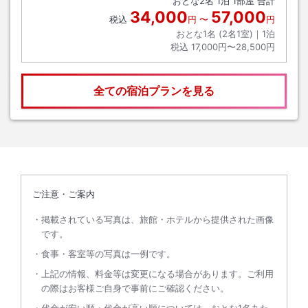
おとな
2
名
1
泊
1
部屋 合計
34,000
57,000
税込
円
〜
円
おとな1名 (
2
名1室)｜
1
泊
税込
17,000円〜28,500円
全ての宿泊プランを見る
ご注意・ご案内
掲載されている写真は、旅館・ホテルから提供された画像
です。
食事・客室等の写真は一例です。
上記の情報、料金等は変更になる場合があります。ご利用
の際はお客様ご自身で事前にご確認ください。