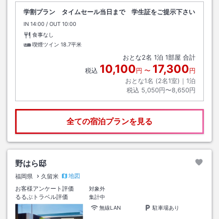
学割プラン タイムセール当日まで 学生証をご提示下さい
IN
チェックイン
14:00
/ OUT
チェックアウト
10:00
食事なし
喫煙ツイン
18.7平米
おとな
2
名
1
泊
1
部屋 合計
10,100
17,300
税込
円
〜
円
おとな1名 (
2
名1室)｜
1
泊
税込
5,050円〜8,650円
全ての宿泊プランを見る
野はら邸
地図
福岡県
久留米
お客様アンケート評価
対象外
るるぶトラベル評価
集計中
無線LAN
駐車場あり