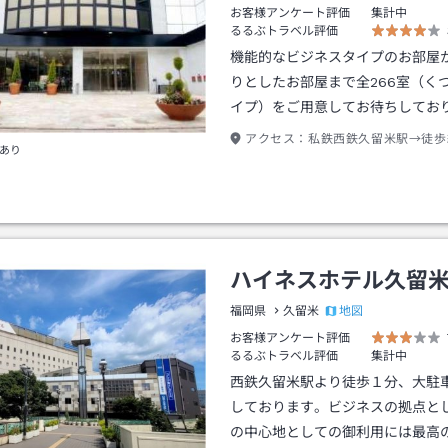
お客様アンケート評価
集計中
るるぶトラベル評価
機能的なビジネスタイプのお部屋
りとしたお部屋まで全266室（く
イプ）をご用意してお待ちしてお
アクセス：
私鉄西鉄久留米駅→徒歩
あり
ハイネスホテル久留
地図
福岡県
久留米
お客様アンケート評価
るるぶトラベル評価
集計中
西鉄久留米駅より徒歩１分、大駐
しております。ビジネスの拠点と
の中心地としての御利用には最高