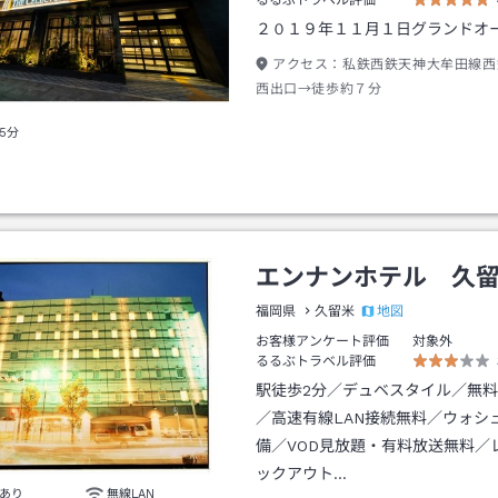
るるぶトラベル評価
２０１９年１１月１日グランドオ
アクセス：
私鉄西鉄天神大牟田線西
西出口→徒歩約７分
5分
エンナンホテル 久
地図
福岡県
久留米
お客様アンケート評価
対象外
るるぶトラベル評価
駅徒歩2分／デュベスタイル／無料W
／高速有線LAN接続無料／ウォシ
備／VOD見放題・有料放送無料／
ックアウト…
あり
無線LAN