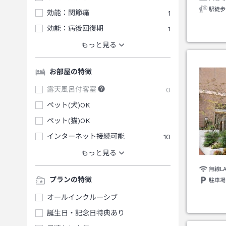
駅徒歩
効能：関節痛
1
効能：病後回復期
1
もっと見る
お部屋の特徴
露天風呂付客室
0
ペット(犬)OK
ペット(猫)OK
インターネット接続可能
10
もっと見る
無線L
プランの特徴
駐車場
オールインクルーシブ
誕生日・記念日特典あり