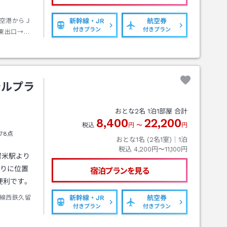
空港からＪ
新幹線・JR
航空券
付きプラン
付きプラン
東出口→徒
テルプラ
おとな
2
名
1
泊
1
部屋 合計
8,400
22,200
税込
円
〜
円
78点
おとな1名 (
2
名1室)｜
1
泊
税込
4,200円〜11,100円
留米駅より
通りに位置
宿泊プランを見る
便利です。
線西鉄久留
新幹線・JR
航空券
付きプラン
付きプラン