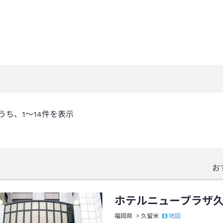
うち、
1～14
件を表示
お
ホテルニュープラザ
地図
福岡県
久留米