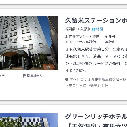
久留米ステーション
地図
福岡県
久留米
お客様アンケート評価
対象外
るるぶトラベル評価
集計中
ＪＲ久留米駅徒歩約１分。全室Ｗ
速有線ＬＡＮ、液晶ＴＶ・ＶＯＤ
ン・珈琲の無料サービスが好評。
４０台無料。
5分
駐車場あり
アクセス：
ＪＲ鹿児島本線久留米駅
（東口）出口→徒歩約１分
グリーンリッチホテ
【天然温泉・有馬六