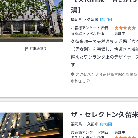
湯】
地図
福岡県
久留米
お客様アンケート評価
るるぶトラベル評価
集計中
久留米唯一の天然温泉大浴場「六
駐車場あり
（男女別）を完備し、快適さと機
備えたワンランク上のデザイナー
す
アクセス：
ＪＲ鹿児島本線久留米駅
歩約１３分
ザ・セレクトン久留
地図
福岡県
久留米
お客様アンケート評価
集計中