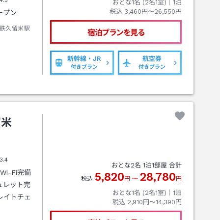
4.5
おとな1名 (
2
名1室)｜
1
泊
税込
3,460円〜26,550円
ープン
鉄久留米駅
宿泊プランを見る
新幹線・JR
航空券
付きプラン
付きプラン
留米
3.4
おとな
2
名
1
泊
1
部屋 合計
i-Fi完備
5,820
28,780
税込
円
〜
円
ュレット完
おとな1名 (
2
名1室)｜
1
泊
レイトチェ
税込
2,910円〜14,390円