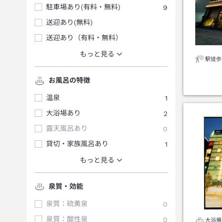
駐車場あり(有料・無料)
9
送迎あり(無料)
送迎あり（有料・無料）
もっと見る
駅徒歩
お風呂の特徴
温泉
1
大浴場あり
2
露天風呂あり
0
貸切・家族風呂あり
1
もっと見る
泉質・効能
泉質：硫黄泉
0
泉質：酸性泉
0
大浴場