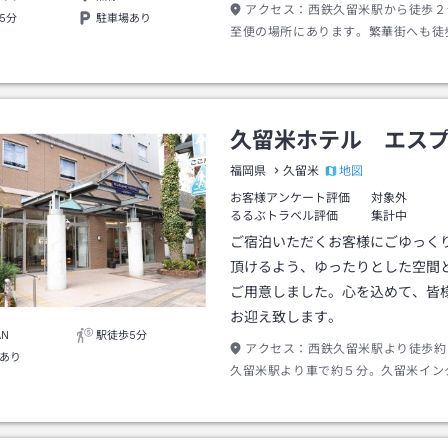
アクセス：
西鉄久留米駅から徒歩２
5分
駐車場あり
至便の場所にあります。繁華街へも徒
久留米ホテル エス
地図
福岡県
久留米
お客様アンケート評価
対象外
るるぶトラベル評価
集計中
ご宿泊いただくお客様にごゆっく
頂けるよう、ゆったりとした空間
ご用意しました。心を込めて、皆
お迎え致します。
AN
駅徒歩5分
アクセス：
西鉄久留米駅より徒歩約
あり
久留米駅より車で約５分。久留米イン
で約１０分。