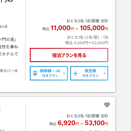
おとな
2
名
1
泊
1
部屋 合計
11,000
105,000
82点
税込
円
〜
円
おとな1名 (
2
名1室)｜
1
泊
ツ門の湯」
税込
5,500円〜52,500円
能性を兼ね
ズホテルで
宿泊プランを見る
東出口→徒
新幹線・JR
航空券
付きプラン
付きプラン
米
おとな
2
名
1
泊
1
部屋 合計
6,920
53,100
税込
円
〜
円