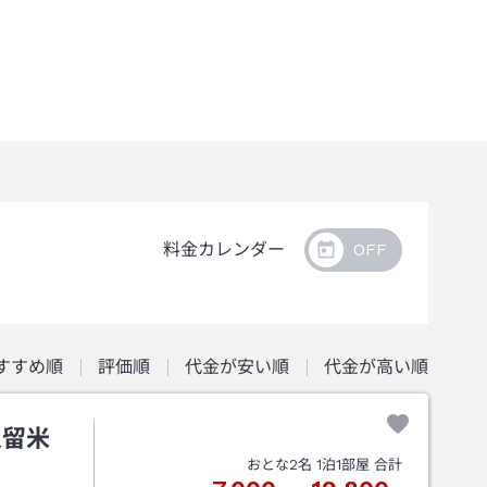
料金カレンダー
すすめ順
評価順
代金が安い順
代金が高い順
久留米
おとな
2
名
1
泊
1
部屋 合計