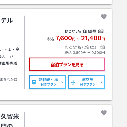
ホテル
おとな
2
名
1
泊
1
部屋 合計
7,600
21,400
税込
円
〜
円
おとな1名 (
2
名1室)｜
1
泊
Ｉ-ＦＩ・高
税込
3,800円〜10,700円
導入。パ
駐車場先着
宿泊プランを見る
まちなか口
新幹線・JR
航空券
付きプラン
付きプラン
ル久留米
ツ門の