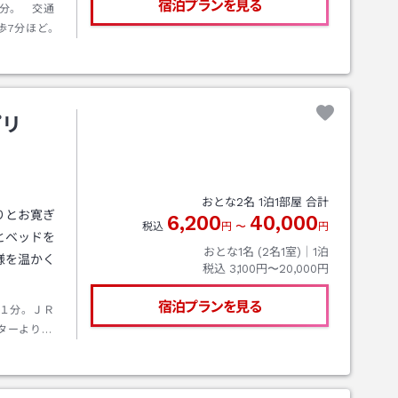
宿泊プランを見る
分。 交通
歩7分ほど。
プリ
おとな
2
名
1
泊
1
部屋 合計
りとお寛ぎ
6,200
40,000
税込
円
〜
円
とベッドを
おとな1名 (
2
名1室)｜
1
泊
様を温かく
税込
3,100円〜20,000円
宿泊プランを見る
１分。ＪＲ
ターより車