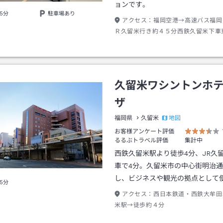
ョンです。
5分
駐車場あり
アクセス：
福岡空港→高速バス福岡
Ｒ久留米行き約４５分西鉄久留米下車
歩約０分
久留米ワシントンホ
ザ
地図
福岡県
久留米
お客様アンケート評価
るるぶトラベル評価
集計中
西鉄久留米駅より徒歩4分、JR久
車で4分。久留米市の中心街明治
し、ビジネスや観光の拠点として
5分
アクセス：
西日本鉄道・西鉄大牟田
米駅→徒歩約４分