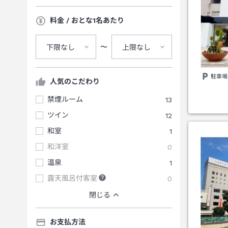
料金 / おとな1名あたり
〜
下限なし
上限なし
駐車場
人気のこだわり
禁煙ルーム
13
ツイン
12
和室
1
和洋室
0
温泉
1
露天風呂付客室
0
閉じる
お支払方法