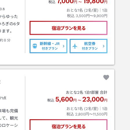
7,000
19,800
税込
円
〜
円
3.8
おとな1名 (
2
名1室)｜
1
泊
税込
3,500円〜9,900円
からゆった
つろぎの6タ
宿泊プランを見る
ります。
約８分
新幹線・JR
航空券
付きプラン
付きプラン
米
おとな
2
名
1
泊
1
部屋 合計
5,600
23,000
71点
税込
円
〜
円
おとな1名 (
2
名1室)｜
1
泊
車場も完備
税込
2,800円〜11,500円
して、観光
のロケーシ
宿泊プランを見る