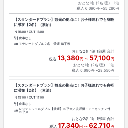
おとな1名 (
2
名1室)｜
1
泊
税込
6,690円〜55,280円
【スタンダードプラン】観光の拠点に！お子様連れでも身軽
に滞在【2名】（素泊）
IN
チェックイン
15:00
/ OUT
チェックアウト
11:00
食事なし
モデレートダブル２名 禁煙
18平米
おとな
2
名
1
泊
1
部屋 合計
13,380
57,100
税込
円
〜
円
おとな1名 (
2
名1室)｜
1
泊
税込
6,690円〜28,550円
【スタンダードプラン】観光の拠点に！お子様連れでも身軽
に滞在【2名】（素泊）
IN
チェックイン
15:00
/ OUT
チェックアウト
11:00
食事なし
レジデンシャルダブル【禁煙】19平米／洗濯機・ミニキッチン付
19平米
おとな
2
名
1
泊
1
部屋 合計
17,340
62,710
税込
円
〜
円