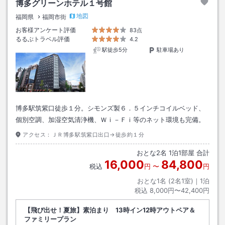
博多グリーンホテル１号館
地図
福岡県
福岡市街
お客様アンケート評価
83点
るるぶトラベル評価
4.2
駅徒歩5分
駐車場あり
博多駅筑紫口徒歩１分。シモンズ製６．５インチコイルベッド、
個別空調、加湿空気清浄機、Ｗｉ－Ｆｉ等のネット環境も完備。
アクセス：
ＪＲ博多駅筑紫口出口→徒歩約１分
おとな
2
名
1
泊
1
部屋 合計
16,000
84,800
税込
円
〜
円
おとな1名 (
2
名1室)｜
1
泊
税込
8,000円〜42,400円
【飛び出せ！夏旅】素泊まり 13時イン12時アウトペア＆
ファミリープラン