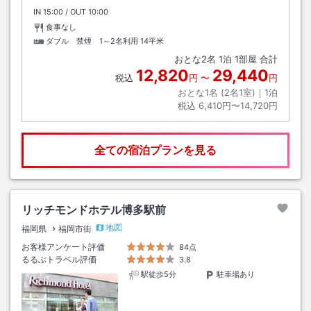
IN
チェックイン
15:00
/ OUT
チェックアウト
10:00
食事なし
ダブル 禁煙 1～2名利用
14平米
おとな
2
名
1
泊
1
部屋 合計
12,820
29,440
税込
円
〜
円
おとな1名 (
2
名1室)｜
1
泊
税込
6,410円〜14,720円
全ての宿泊プランを見る
リッチモンドホテル博多駅前
地図
福岡県
福岡市街
お客様アンケート評価
84点
るるぶトラベル評価
3.8
駅徒歩5分
駐車場あり