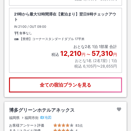
21時から最大12時間滞在【素泊まり】翌日9時チェックアウ
ト
IN
チェックイン
21:00
/ OUT
チェックアウト
09:00
食事なし
【禁煙】コーナースタンダードダブル
17平米
おとな
2
名
1
泊
1
部屋 合計
12,210
57,310
税込
円
〜
円
おとな1名 (
2
名1室)｜
1
泊
税込
6,105円〜28,655円
全ての宿泊プランを見る
博多グリーンホテルアネックス
地図
福岡県
福岡市街
お客様アンケート評価
83点
るるぶトラベル評価
4