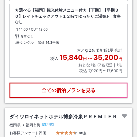
★選べる【福岡】観光体験メニュー付★【下期】【早期３
０】レイトチェックアウト１２時でゆったりご滞在♪ 食事
なし
IN
チェックイン
14:00
/ OUT
チェックアウト
12:00
食事なし
シングル 禁煙
14.3平米
おとな
2
名
1
泊
1
部屋 合計
15,840
35,200
税込
円
〜
円
おとな1名 (
2
名1室)｜
1
泊
税込
7,920円〜17,600円
全ての宿泊プランを見る
ダイワロイネットホテル博多冷泉ＰＲＥＭＩＥＲ
地図
福岡県
福岡市街
お客様アンケート評価
88点