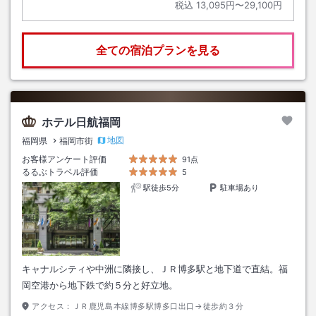
税込
13,095円〜29,100円
全ての宿泊プランを見る
ホテル日航福岡
地図
福岡県
福岡市街
お客様アンケート評価
91点
るるぶトラベル評価
5
駅徒歩5分
駐車場あり
キャナルシティや中洲に隣接し、ＪＲ博多駅と地下道で直結。福
岡空港から地下鉄で約５分と好立地。
アクセス：
ＪＲ鹿児島本線博多駅博多口出口→徒歩約３分