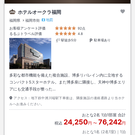
ホテルオークラ福岡
地図
福岡県
福岡市街
お客様アンケート評価
92点
るるぶトラベル評価
4.8
駅徒歩5分
駐車場あり
多彩な都市機能を備えた複合施設、博多リバレイン内に立地する
コンパクト5スターホテル。また博多座に隣接し、天神や博多エリ
アにも交通手段が整った…
アクセス：
地下鉄中洲川端駅下車後は、隣接施設の連絡通路より当ホテ
ルへお進みください。
おとな
2
名
1
泊
1
部屋 合計
24,250
76,242
税込
円
〜
円
おとな1名 (
2
名1室)｜
1
泊