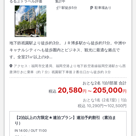
るるぶトラベル評価
集計中
駅徒歩5分
駐車場あり
地下鉄祇園駅より徒歩約3分。ＪＲ博多駅から徒歩約11分。中洲や
キャナルシティへも徒歩圏内とビジネス、観光に最適な拠点で
す。全室21㎡以上のゆ…
アクセス：
福岡市交通局、福岡空港より地下鉄空港線福岡空港駅から西
唐津行きに乗車（約７分）祇園駅下車後２番出口から徒歩約３分
おとな
2
名
1
泊
1
部屋 合計
20,580
205,000
税込
円
〜
円
おとな1名 (
2
名1室)｜
1
泊
税込
10,290円〜102,500円
【2泊以上の方限定★連泊プラン】連泊予約割引（素泊ま
り）
IN
チェックイン
14:00
/ OUT
チェックアウト
11:00