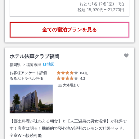
おとな1名 (
2
名1室)｜
1
泊
税込
15,970円〜21,270円
全ての宿泊プランを見る
ホテル法華クラブ福岡
地図
福岡県
福岡市街
お客様アンケート評価
84点
るるぶトラベル評価
4.2
大浴場あり
【郷土料理が味わえる朝食】と【人工温泉の男女浴場】が好評で
す！客室は明るく機能的で寝心地が評判のシモンズ社製ベッド、
全室WiFi接続可能