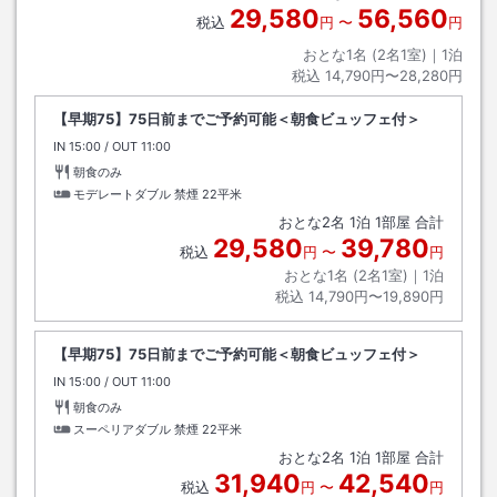
29,580
56,560
税込
円
〜
円
おとな1名 (
2
名1室)｜
1
泊
税込
14,790円〜28,280円
【早期75】75日前までご予約可能＜朝食ビュッフェ付＞
IN
チェックイン
15:00
/ OUT
チェックアウト
11:00
朝食のみ
モデレートダブル 禁煙
22平米
おとな
2
名
1
泊
1
部屋 合計
29,580
39,780
税込
円
〜
円
おとな1名 (
2
名1室)｜
1
泊
税込
14,790円〜19,890円
【早期75】75日前までご予約可能＜朝食ビュッフェ付＞
IN
チェックイン
15:00
/ OUT
チェックアウト
11:00
朝食のみ
スーペリアダブル 禁煙
22平米
おとな
2
名
1
泊
1
部屋 合計
31,940
42,540
税込
円
〜
円