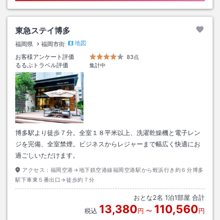
東急ステイ博多
地図
福岡県
福岡市街
お客様アンケート評価
83点
るるぶトラベル評価
集計中
博多駅より徒歩７分。全室１８平米以上、洗濯乾燥機と電子レン
ジを完備、全室禁煙。ビジネスからレジャーまで幅広く快適にお
過ごしいただけます。
アクセス：
福岡空港→地下鉄空港線福岡空港駅から蛭浜行き約６分博多
駅下車東５番出口→徒歩約７分
おとな
2
名
1
泊
1
部屋 合計
13,380
110,560
税込
円
〜
円