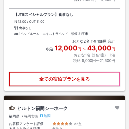
【JTBスペシャルプラン】食事なし
IN
チェックイン
12:00
/ OUT
チェックアウト
11:00
食事なし
1ベッドルーム＋エキストラベッド 禁煙
21平米
おとな
2
名
1
泊
1
部屋 合計
12,000
43,000
税込
円
〜
円
おとな1名 (
2
名1室)｜
1
泊
税込
6,000円〜21,500円
全ての宿泊プランを見る
ヒルトン福岡シーホーク
地図
福岡県
福岡市街
お客様アンケート評価
82点
るるぶトラベル評価
集計中