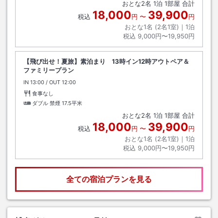
おとな
2
名
1
泊
1
部屋 合計
18,000
39,900
税込
円
〜
円
おとな1名 (
2
名1室)｜
1
泊
税込
9,000円〜19,950円
【飛び出せ！夏旅】素泊まり 13時イン12時アウトペア＆
ファミリープラン
IN
チェックイン
13:00
/ OUT
チェックアウト
12:00
食事なし
ダブル 禁煙
17.5平米
おとな
2
名
1
泊
1
部屋 合計
18,000
39,900
税込
円
〜
円
おとな1名 (
2
名1室)｜
1
泊
税込
9,000円〜19,950円
全ての宿泊プランを見る