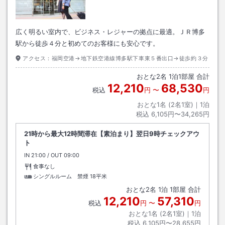
広く明るい室内で、ビジネス・レジャーの拠点に最適。ＪＲ博多
駅から徒歩４分と初めてのお客様にも安心です。
アクセス：
福岡空港→地下鉄空港線博多駅下車東５番出口→徒歩約３分
おとな
2
名
1
泊
1
部屋 合計
12,210
68,530
税込
円
〜
円
おとな1名 (
2
名1室)｜
1
泊
税込
6,105円〜34,265円
21時から最大12時間滞在【素泊まり】翌日9時チェックアウ
ト
IN
チェックイン
21:00
/ OUT
チェックアウト
09:00
食事なし
シングルルーム 禁煙
18平米
おとな
2
名
1
泊
1
部屋 合計
12,210
57,310
税込
円
〜
円
おとな1名 (
2
名1室)｜
1
泊
税込
6,105円〜28,655円