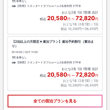
食事なし
【禁煙】スタンダードダブルルーム2名様利用
21平米
おとな
2
名
1
泊
1
部屋 合計
20,580
72,820
税込
円
〜
円
おとな1名 (
2
名1室)｜
1
泊
税込
10,290円〜36,410円
【2泊以上の方限定★連泊プラン】連泊予約割引（素泊ま
り）
IN
チェックイン
14:00
/ OUT
チェックアウト
11:00
食事なし
【喫煙】スタンダードダブルルーム2名様利用
21平米
おとな
2
名
1
泊
1
部屋 合計
20,580
72,820
税込
円
〜
円
おとな1名 (
2
名1室)｜
1
泊
税込
10,290円〜36,410円
全ての宿泊プランを見る