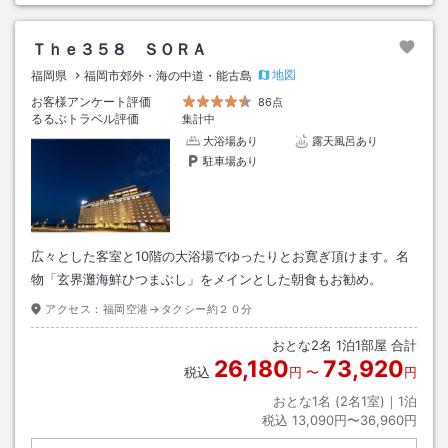
Ｔｈｅ３５８ ＳＯＲＡ
地図
福岡県
福岡市郊外・海の中道・能古島
お客様アンケート評価
86点
るるぶトラベル評価
集計中
大浴場あり
露天風呂あり
駐車場あり
広々とした客室と10階の大浴場でゆったりとお寛ぎ頂けます。名
物「玄界灘海鮮ひつまぶし」をメインとした朝食もお勧め。
アクセス：
福岡空港→タクシー約２０分
おとな
2
名
1
泊
1
部屋 合計
26,180
73,920
税込
円
〜
円
おとな1名 (
2
名1室)｜
1
泊
税込
13,090円〜36,960円