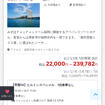
大浴場あり
駐車場あり
みずほＰａｙＰａｙドーム福岡に隣接するアーバンリゾートホテ
ル。客室からは博多湾や福岡市内を一望できます。「都市景観１
００選」に選ばれたシーサ…
アクセス：
福岡空港→タクシー約２０分
おとな
2
名
1
泊
1
部屋 合計
22,000
239,782
税込
円
〜
円
おとな1名 (
2
名1室)｜
1
泊
税込
11,000円〜119,891円
【早期14】ヒルトンスペシャル 1泊食事なし
IN
チェックイン
15:00
/ OUT
チェックアウト
11:00
食事なし
ペー
お気に入り
ツインヒルトン高層フロア 禁煙
25.5平米