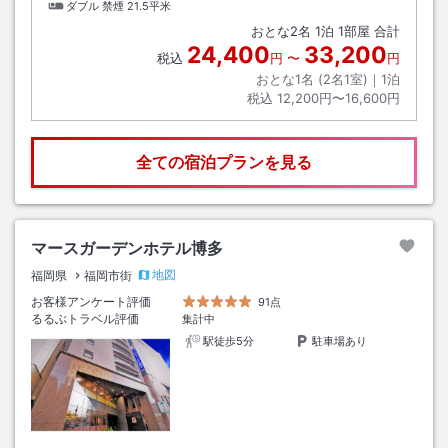
ダブル 禁煙
21.5平米
おとな
2
名
1
泊
1
部屋 合計
24,400
33,200
税込
円
〜
円
おとな1名 (
2
名1室)｜
1
泊
税込
12,200円〜16,600円
全ての宿泊プランを見る
マースガーデンホテル博多
地図
福岡県
福岡市街
お客様アンケート評価
91点
るるぶトラベル評価
集計中
駅徒歩5分
駐車場あり