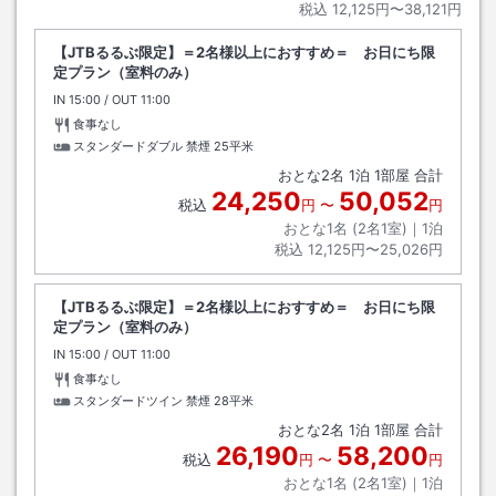
税込
12,125円〜38,121円
【JTBるるぶ限定】＝2名様以上におすすめ＝ お日にち限
定プラン（室料のみ）
IN
チェックイン
15:00
/ OUT
チェックアウト
11:00
食事なし
スタンダードダブル 禁煙
25平米
おとな
2
名
1
泊
1
部屋 合計
24,250
50,052
税込
円
〜
円
おとな1名 (
2
名1室)｜
1
泊
税込
12,125円〜25,026円
【JTBるるぶ限定】＝2名様以上におすすめ＝ お日にち限
定プラン（室料のみ）
IN
チェックイン
15:00
/ OUT
チェックアウト
11:00
食事なし
スタンダードツイン 禁煙
28平米
おとな
2
名
1
泊
1
部屋 合計
26,190
58,200
税込
円
〜
円
おとな1名 (
2
名1室)｜
1
泊