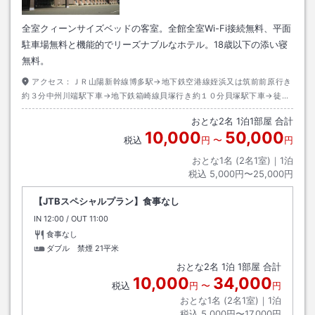
全室クィーンサイズベッドの客室。全館全室Wi-Fi接続無料、平面
駐車場無料と機能的でリーズナブルなホテル。18歳以下の添い寝
無料。
アクセス：
ＪＲ山陽新幹線博多駅→地下鉄空港線姪浜又は筑前前原行き
約３分中州川端駅下車→地下鉄箱崎線貝塚行き約１０分貝塚駅下車→徒歩
約５分
おとな
2
名
1
泊
1
部屋 合計
10,000
50,000
税込
円
〜
円
おとな1名 (
2
名1室)｜
1
泊
税込
5,000円〜25,000円
【JTBスペシャルプラン】食事なし
IN
チェックイン
12:00
/ OUT
チェックアウト
11:00
食事なし
ダブル 禁煙
21平米
おとな
2
名
1
泊
1
部屋 合計
10,000
34,000
税込
円
〜
円
おとな1名 (
2
名1室)｜
1
泊
税込
5,000円〜17,000円