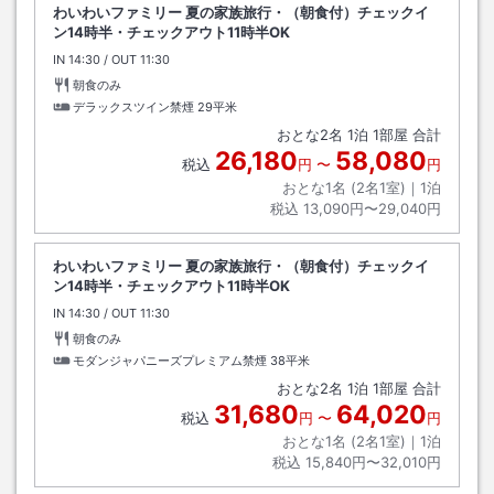
わいわいファミリー 夏の家族旅行・（朝食付）チェックイ
ン14時半・チェックアウト11時半OK
IN
チェックイン
14:30
/ OUT
チェックアウト
11:30
朝食のみ
デラックスツイン禁煙
29平米
おとな
2
名
1
泊
1
部屋 合計
26,180
58,080
税込
円
〜
円
おとな1名 (
2
名1室)｜
1
泊
税込
13,090円〜29,040円
わいわいファミリー 夏の家族旅行・（朝食付）チェックイ
ン14時半・チェックアウト11時半OK
IN
チェックイン
14:30
/ OUT
チェックアウト
11:30
朝食のみ
モダンジャパニーズプレミアム禁煙
38平米
おとな
2
名
1
泊
1
部屋 合計
31,680
64,020
税込
円
〜
円
おとな1名 (
2
名1室)｜
1
泊
税込
15,840円〜32,010円