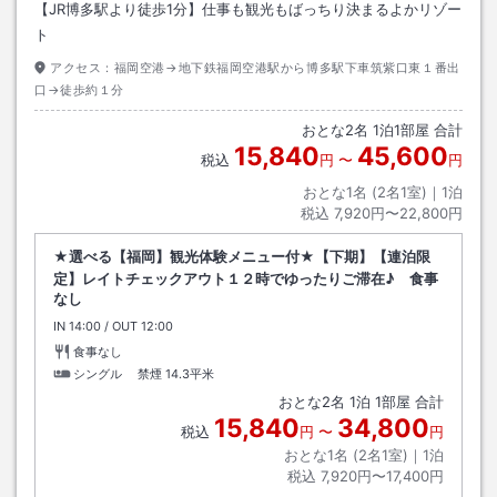
【JR博多駅より徒歩1分】仕事も観光もばっちり決まるよかリゾー
ト
アクセス：
福岡空港→地下鉄福岡空港駅から博多駅下車筑紫口東１番出
口→徒歩約１分
おとな
2
名
1
泊
1
部屋 合計
15,840
45,600
税込
円
〜
円
おとな1名 (
2
名1室)｜
1
泊
税込
7,920円〜22,800円
★選べる【福岡】観光体験メニュー付★【下期】【連泊限
定】レイトチェックアウト１２時でゆったりご滞在♪ 食事
なし
IN
チェックイン
14:00
/ OUT
チェックアウト
12:00
食事なし
シングル 禁煙
14.3平米
おとな
2
名
1
泊
1
部屋 合計
15,840
34,800
税込
円
〜
円
おとな1名 (
2
名1室)｜
1
泊
税込
7,920円〜17,400円