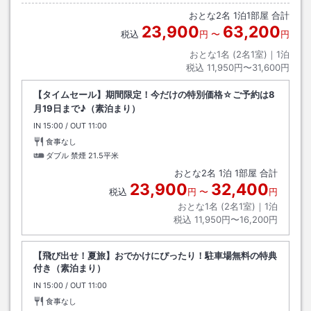
おとな
2
名
1
泊
1
部屋 合計
23,900
63,200
税込
円
〜
円
おとな1名 (
2
名1室)｜
1
泊
税込
11,950円〜31,600円
【タイムセール】期間限定！今だけの特別価格☆ご予約は8
月19日まで♪（素泊まり）
IN
チェックイン
15:00
/ OUT
チェックアウト
11:00
食事なし
ダブル 禁煙
21.5平米
おとな
2
名
1
泊
1
部屋 合計
23,900
32,400
税込
円
〜
円
おとな1名 (
2
名1室)｜
1
泊
税込
11,950円〜16,200円
【飛び出せ！夏旅】おでかけにぴったり！駐車場無料の特典
付き（素泊まり）
IN
チェックイン
15:00
/ OUT
チェックアウト
11:00
食事なし