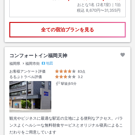
おとな1名 (
2
名1室)｜
1
泊
税込
8,670円〜31,355円
全ての宿泊プランを見る
コンフォートイン福岡天神
地図
福岡県
福岡市街
お客様アンケート評価
83点
るるぶトラベル評価
3.2
駅徒歩5分
観光やビジネスに最適な駅近の立地による便利なアクセス。バラ
ンスよくヘルシーな無料朝食サービスとオリジナル寝具によるこ
だわりをご用意しています