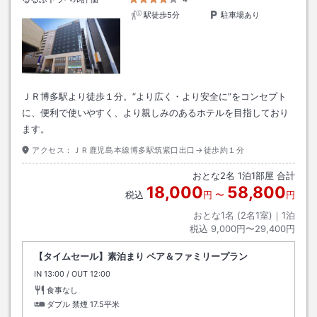
駅徒歩5分
駐車場あり
ＪＲ博多駅より徒歩１分。“より広く・より安全に”をコンセプト
に、便利で使いやすく、より親しみのあるホテルを目指しており
ます。
アクセス：
ＪＲ鹿児島本線博多駅筑紫口出口→徒歩約１分
おとな
2
名
1
泊
1
部屋 合計
18,000
58,800
税込
円
〜
円
おとな1名 (
2
名1室)｜
1
泊
税込
9,000円〜29,400円
【タイムセール】素泊まり ペア＆ファミリープラン
IN
チェックイン
13:00
/ OUT
チェックアウト
12:00
食事なし
ダブル 禁煙
17.5平米