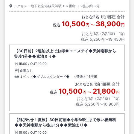
アクセス：
地下鉄空港線天神駅１６番出口→徒歩約５分
おとな
2
名
1
泊
1
部屋 合計
10,500
38,900
税込
円
〜
円
おとな1名 (
2
名1室)｜
1
泊
税込
5,250円〜19,450円
【30日前】2連泊以上でお得◆エコステイ◆天神南駅から
徒歩1分◆◆素泊まり◆
IN
チェックイン
15:00
/ OUT
チェックアウト
10:00
食事なし
１ベッド◆ダブルスタンダード◆ ＜禁煙＞
16平米
おとな
2
名
1
泊
1
部屋 合計
10,500
21,800
税込
円
〜
円
おとな1名 (
2
名1室)｜
1
泊
税込
5,250円〜10,900円
【飛び出せ！夏旅】30日前割◆小学6年生まで添い寝無料
◆◆天神南駅から徒歩1分◆◆素泊まり◆
IN
チェックイン
15:00
/ OUT
チェックアウト
10:00