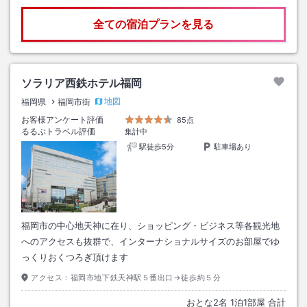
全ての宿泊プランを見る
ソラリア西鉄ホテル福岡
地図
福岡県
福岡市街
お客様アンケート評価
85点
るるぶトラベル評価
集計中
駅徒歩5分
駐車場あり
福岡市の中心地天神に在り、ショッピング・ビジネス等各観光地
へのアクセスも抜群で、インターナショナルサイズのお部屋でゆ
っくりおくつろぎ頂けます
アクセス：
福岡市地下鉄天神駅５番出口→徒歩約５分
おとな
2
名
1
泊
1
部屋 合計