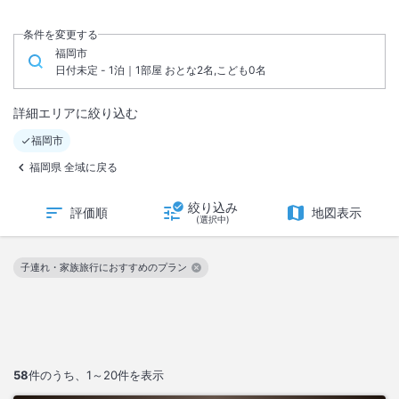
条件を変更する
福岡市
日付未定 - 1泊｜1部屋 おとな2名,こども0名
詳細エリアに絞り込む
福岡市
福岡県 全域に戻る
絞り込み
評価順
地図表示
(選択中)
子連れ・家族旅行におすすめのプラン
この絞り込み条件を解除
58
件のうち、
1～20
件を表示