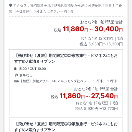
アクセス：
福岡空港→地下鉄福岡空港駅から約５分博多駅下車西１７番
出口→徒歩約１０分またはタクシー約５分
おとな
2
名
1
泊
1
部屋 合計
11,860
30,400
税込
円
〜
円
おとな1名 (
2
名1室)｜
1
泊
税込
5,930円〜15,200円
【飛び出せ！夏旅】期間限定◎◎家族旅行・ビジネスにもお
すすめ♪素泊まりプラン
IN
チェックイン
15:00
/ OUT
チェックアウト
10:00
食事なし
【禁煙】別館ダブル（140ｃｍシモンズ社ベット・13平米）
13平米
おとな
2
名
1
泊
1
部屋 合計
11,860
27,540
税込
円
〜
円
おとな1名 (
2
名1室)｜
1
泊
税込
5,930円〜13,770円
【飛び出せ！夏旅】期間限定◎◎家族旅行・ビジネスにもお
すすめ♪素泊まりプラン