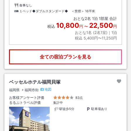
食事なし
１ベッド◆ダブルスタンダード◆ ＜禁煙＞
16平米
おとな
2
名
1
泊
1
部屋 合計
10,800
22,500
税込
円
〜
円
おとな1名 (
2
名1室)｜
1
泊
税込
5,400円〜11,250円
全ての宿泊プランを見る
ベッセルホテル福岡貝塚
地図
福岡県
福岡市街
お客様アンケート評価
83点
るるぶトラベル評価
集計中
駅徒歩5分
駐車場あり