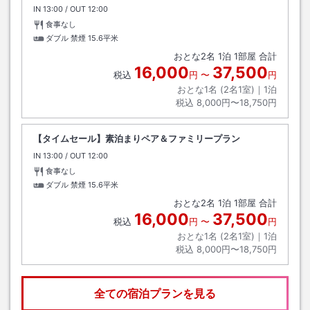
IN
チェックイン
13:00
/ OUT
チェックアウト
12:00
食事なし
ダブル 禁煙
15.6平米
おとな
2
名
1
泊
1
部屋 合計
16,000
37,500
税込
円
〜
円
おとな1名 (
2
名1室)｜
1
泊
税込
8,000円〜18,750円
【タイムセール】素泊まりペア＆ファミリープラン
IN
チェックイン
13:00
/ OUT
チェックアウト
12:00
食事なし
ダブル 禁煙
15.6平米
おとな
2
名
1
泊
1
部屋 合計
16,000
37,500
税込
円
〜
円
おとな1名 (
2
名1室)｜
1
泊
税込
8,000円〜18,750円
全ての宿泊プランを見る