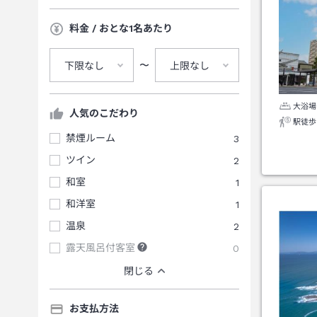
料金 / おとな1名あたり
〜
下限なし
上限なし
大浴場
人気のこだわり
駅徒歩
禁煙ルーム
3
ツイン
2
和室
1
和洋室
1
温泉
2
露天風呂付客室
0
閉じる
お支払方法