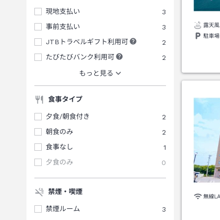
現地支払い
3
露天風
事前支払い
3
駐車場
JTBトラベルギフト利用可
2
たびたびバンク利用可
2
もっと見る
食事タイプ
夕食/朝食付き
2
朝食のみ
2
食事なし
1
夕食のみ
0
禁煙・喫煙
無線L
禁煙ルーム
3