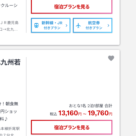
ンクルーシ
宿泊プランを見る
。
ＪＲ鹿児島
新幹線・JR
航空券
付きプラン
付きプラン
口→北九州
→北九州市
分亀の井ホ
北九州若
分！朝食無
おとな
1
名
2
泊
1
部屋 合計
0円ショッ
13,160
19,760
税込
円
〜
円
無料♪
宿泊プランを見る
島本線折尾駅
約７分北九