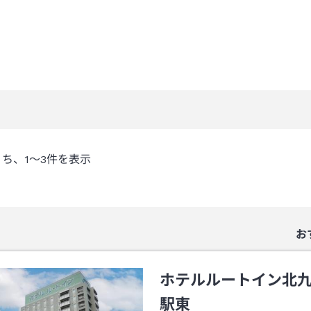
うち、
1～3
件を表示
お
ホテルルートイン北
駅東