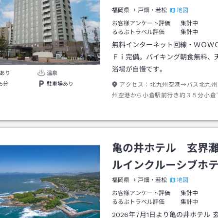
地図
福岡県
戸畑・若松
お客様アンケート評価
集計中
るるぶトラベル評価
集計中
無料インターネット回線・ＷＯＷ
Ｆｉ完備。バイキング朝食無料、
浴場が自慢です。
あり
温泉
5分
駐車場あり
アクセス：
北九州空港→バス北九州
州空港から小倉駅前行き約３５分小倉
鹿児島本線博多行き約８分戸畑駅下車
営バス若松営業所行き約１０分大橋通
約５分
亀の井ホテル 玄界
ルインクルーシブホ
地図
福岡県
戸畑・若松
お客様アンケート評価
集計中
るるぶトラベル評価
集計中
2026年7月1日より亀の井ホテル 