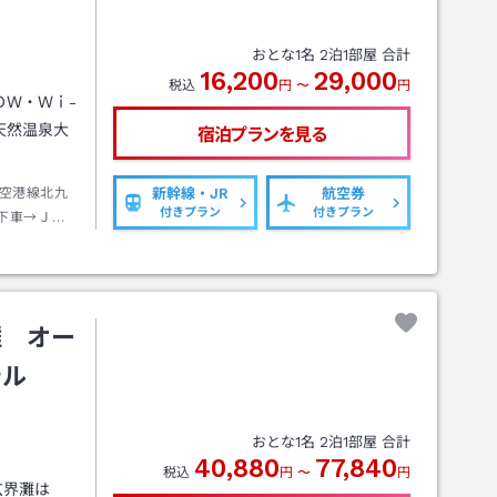
おとな
1
名
2
泊
1
部屋 合計
16,200
29,000
税込
円
〜
円
ＯＷ・Ｗｉ-
天然温泉大
宿泊プランを見る
空港線北九
新幹線・JR
航空券
付きプラン
付きプラン
下車→ＪＲ
→北九州市
下車→徒歩
灘 オー
テル
おとな
1
名
2
泊
1
部屋 合計
40,880
77,840
税込
円
〜
円
玄界灘は