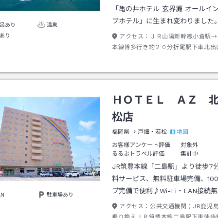
「亀の井ホテル 玄界灘 オールイ
ブホテル」に生まれ変わりました
呂あり
温泉
あり
アクセス：
ＪＲ山陽新幹線小倉駅→
本線博多行き約２０分折尾駅下車北出
市営バス二島行き約３０分大鳥居下車
営バス亀の井ホテル玄界灘行き約１５
テル玄界灘下車→徒歩約０分
ＨＯＴＥＬ ＡＺ 
松店
地図
福岡県
戸畑・若松
お客様アンケート評価
対象外
るるぶトラベル評価
集計中
JR筑豊本線「二島駅」より徒歩7
料サービス、無料駐車場完備、10
プ完備で便利♪Wi-Fi・LAN接続
AN
駐車場あり
アクセス：
公共交通機関；JR鹿児
乗り換えＪＲ筑豊本線二島駅下車徒歩