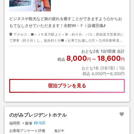
ビジネスや観光など旅の疲れを癒すことができますよう心からお
もてなしさせていただきます！全館Wi－Ｆｉ設備完備♪
アクセス：
■＜ＪＲ直方駅より＞車：約５分、バス：西鉄直方営業所に
て降車（約５分）し、徒歩約１分■＜お車でお越しの方＞九州自動車道／
八幡ＩＣより約７分、または都市高速／都市高金剛より約７分。
おとな
2
名
1
泊
1
部屋 合計
8,000
18,600
税込
円
〜
円
おとな1名 (
2
名1室)｜
1
泊
税込
4,000円〜9,300円
宿泊プランを見る
のがみプレジデントホテル
地図
福岡県
飯塚
お客様アンケート評価
集計中