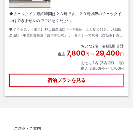
◆チェックイン最終時間は２３時です。２３時以降のチェックイ
ンはできませんのでご注意ください。
アクセス：
【電車】JR日田彦山線「一本松駅」より徒歩18分。JR日田
彦山線・平成筑豊鉄道「田川伊田駅」よりタクシーで10分【自動車】東九
州自動車道「行橋IC」より車で20分
おとな
2
名
1
泊
1
部屋 合計
7,800
29,400
税込
円
〜
円
おとな1名 (
2
名1室)｜
1
泊
税込
3,900円〜14,700円
宿泊プランを見る
ご注意・ご案内