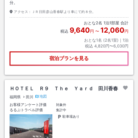
分。
アクセス：
ＪＲ日田彦山香春駅より車にて約８分。
おとな
2
名
1
泊
1
部屋 合計
9,640
12,060
税込
円
〜
円
おとな1名 (
2
名1室)｜
1
泊
税込
4,820円〜6,030円
宿泊プランを見る
ＨＯＴＥＬ Ｒ９ Ｔｈｅ Ｙａｒｄ 田川香春
地図
福岡県
田川
お客様アンケート評価
対象外
るるぶトラベル評価
集計中
駐車場あり