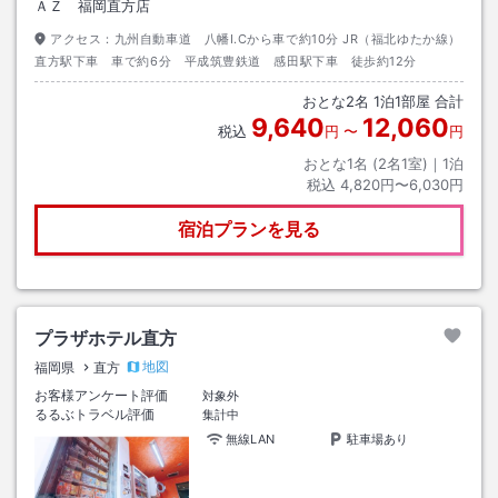
ＡＺ 福岡直方店
アクセス：
九州自動車道 八幡I.Cから車で約10分 JR（福北ゆたか線）
直方駅下車 車で約6分 平成筑豊鉄道 感田駅下車 徒歩約12分
おとな
2
名
1
泊
1
部屋 合計
9,640
12,060
税込
円
〜
円
おとな1名 (
2
名1室)｜
1
泊
税込
4,820円〜6,030円
宿泊プランを見る
プラザホテル直方
地図
福岡県
直方
お客様アンケート評価
対象外
るるぶトラベル評価
集計中
無線LAN
駐車場あり