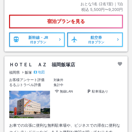
おとな1名 (
2
名1室)｜
1
泊
税込
5,500円〜9,200円
宿泊プランを見る
新幹線・JR
航空券
付きプラン
付きプラン
ＨＯＴＥＬ ＡＺ 福岡飯塚店
地図
福岡県
飯塚
お客様アンケート評価
対象外
るるぶトラベル評価
集計中
無線LAN
駐車場あり
お車での出張に便利な無料駐車場や、ビジネスでの滞在に便利な