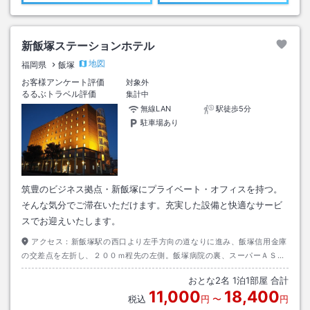
新飯塚ステーションホテル
地図
福岡県
飯塚
お客様アンケート評価
対象外
るるぶトラベル評価
集計中
無線LAN
駅徒歩5分
駐車場あり
筑豊のビジネス拠点・新飯塚にプライベート・オフィスを持つ。
そんな気分でご滞在いただけます。充実した設備と快適なサービ
スでお迎えいたします。
アクセス：
新飯塚駅の西口より左手方向の道なりに進み、飯塚信用金庫
の交差点を左折し、２００ｍ程先の左側。飯塚病院の裏、スーパーＡＳＯ
の横に位置します。
おとな
2
名
1
泊
1
部屋 合計
11,000
18,400
税込
円
〜
円