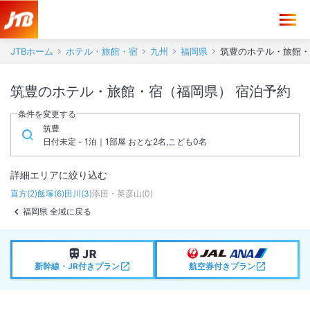
JTBホーム
ホテル・旅館・宿
九州
福岡県
筑豊のホテル・旅館・
筑豊のホテル・旅館・宿（福岡県） 宿泊予約
条件を変更する
筑豊
日付未定 - 1泊｜1部屋 おとな2名,こども0名
詳細エリアに絞り込む
直方
(
2
)
飯塚
(
6
)
田川
(
3
)
添田・英彦山
(
0
)
福岡県 全域に戻る
新幹線・JR付きプラン
航空券付きプラン