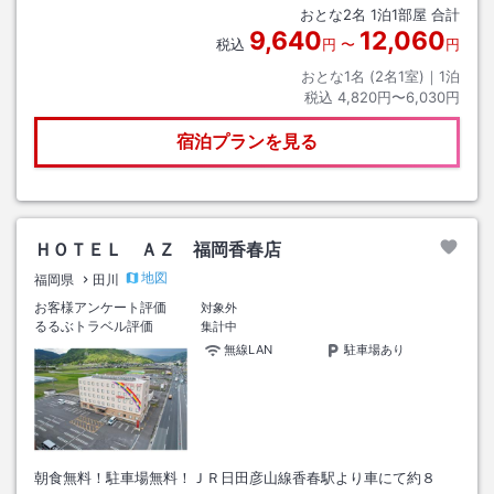
おとな
2
名
1
泊
1
部屋 合計
9,640
12,060
税込
円
〜
円
おとな1名 (
2
名1室)｜
1
泊
税込
4,820円〜6,030円
宿泊プランを見る
ＨＯＴＥＬ ＡＺ 福岡香春店
地図
福岡県
田川
お客様アンケート評価
対象外
るるぶトラベル評価
集計中
無線LAN
駐車場あり
朝食無料！駐車場無料！ＪＲ日田彦山線香春駅より車にて約８