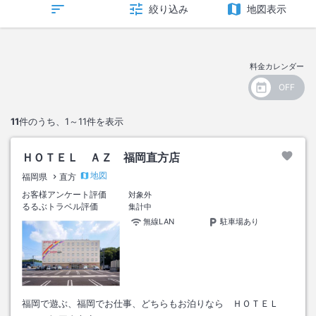
絞り込み
地図表示
料金カレンダー
11
件のうち、
1～11
件を表示
ＨＯＴＥＬ ＡＺ 福岡直方店
地図
福岡県
直方
お客様アンケート評価
対象外
るるぶトラベル評価
集計中
無線LAN
駐車場あり
福岡で遊ぶ、福岡でお仕事、どちらもお泊りなら ＨＯＴＥＬ