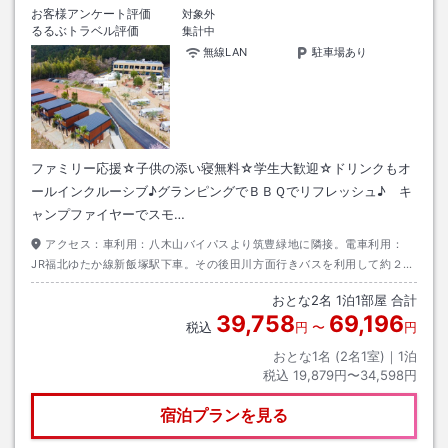
お客様アンケート評価
対象外
るるぶトラベル評価
集計中
無線LAN
駐車場あり
ファミリー応援☆子供の添い寝無料☆学生大歓迎☆ドリンクもオ
ールインクルーシブ♪グランピングでＢＢＱでリフレッシュ♪ キ
ャンプファイヤーでスモ…
アクセス：
車利用：八木山バイパスより筑豊緑地に隣接。電車利用：
JR福北ゆたか線新飯塚駅下車。その後田川方面行きバスを利用して約２０
分。筑豊遊園下車。徒歩で約８分。
おとな
2
名
1
泊
1
部屋 合計
39,758
69,196
税込
円
〜
円
おとな1名 (
2
名1室)｜
1
泊
税込
19,879円〜34,598円
宿泊プランを見る