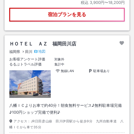
税込
3,900円〜18,200円
宿泊プランを見る
ＨＯＴＥＬ ＡＺ 福岡田川店
地図
福岡県
田川
お客様アンケート評価
対象外
るるぶトラベル評価
集計中
無線LAN
駐車場あり
八幡ＩＣよりお車で約40分！朝食無料サービス♪無料駐車場完備
♪100円ショップ完備で便利♪
アクセス：
JR日田彦山線 田川伊田駅から徒歩9分 九州自動車道 八
幡ＩＣから車で35分