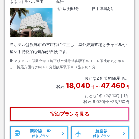
るるぶトラベル評価
集計中
駅徒歩5分
駐車場あり
当ホテルは飯塚市の官庁街に位置し、屋外結婚式場とチャペルが
望める特徴的な建物が自慢です。
アクセス：
福岡空港→地下鉄空港線博多駅下車→ＪＲ福北ゆたか線直
方・折尾方面行き約４０分新飯塚駅下車→徒歩約５分
おとな
2
名
1
泊
1
部屋 合計
18,040
47,460
税込
円
〜
円
おとな1名 (
2
名1室)｜
1
泊
税込
9,020円〜23,730円
宿泊プランを見る
新幹線・JR
航空券
付きプラン
付きプラン