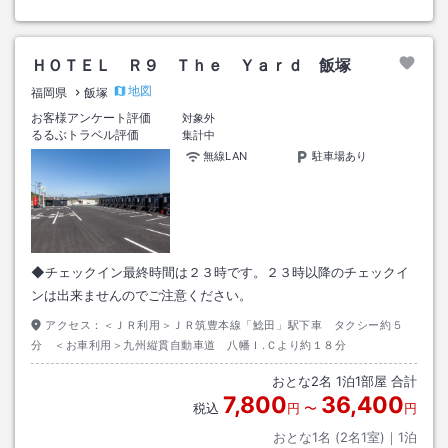
ＨＯＴＥＬ Ｒ９ Ｔｈｅ Ｙａｒｄ 飯塚
地図
福岡県
飯塚
お客様アンケート評価
対象外
るるぶトラベル評価
集計中
無線LAN
駐車場あり
◆チェックイン最終時間は２３時です。２３時以降のチェックイ
ンは出来ませんのでご注意ください。
アクセス：
＜ＪＲ利用＞ＪＲ筑豊本線「鯰田」駅下車 タクシー約５
分 ＜お車利用＞九州縦貫自動車道 八幡Ｉ.Ｃより約１８分
おとな
2
名
1
泊
1
部屋 合計
7,800
36,400
税込
円
〜
円
おとな1名 (
2
名1室)｜
1
泊