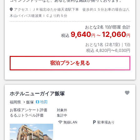
コインランドリーなど、あると便利な施設が揃っております。
アクセス：
ＪＲ福北ゆたか線天道駅下車 徒歩約１５分お車の場合は八
木山バイパス穂波東ＩＣより約５分
おとな
2
名
1
泊
1
部屋 合計
9,640
12,060
税込
円
〜
円
おとな1名 (
2
名1室)｜
1
泊
税込
4,820円〜6,030円
宿泊プランを見る
ホテルニューガイア飯塚
地図
福岡県
飯塚
お客様アンケート評価
対象外
るるぶトラベル評価
集計中
無線LAN
駐車場あり