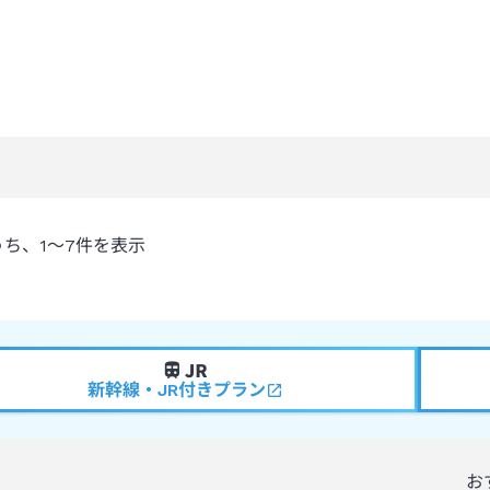
うち、
1～7
件を表示
新幹線・JR付きプラン
お