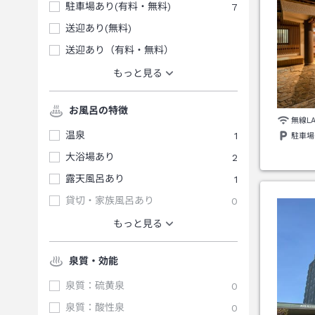
駐車場あり(有料・無料)
7
送迎あり(無料)
送迎あり（有料・無料）
もっと見る
お風呂の特徴
無線L
温泉
1
駐車場
大浴場あり
2
露天風呂あり
1
貸切・家族風呂あり
0
もっと見る
泉質・効能
泉質：硫黄泉
0
泉質：酸性泉
0