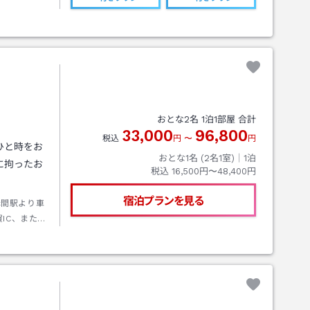
おとな
2
名
1
泊
1
部屋 合計
33,000
96,800
税込
円
〜
円
ひと時をお
おとな1名 (
2
名1室)｜
1
泊
に拘ったお
税込
16,500円〜48,400円
宿泊プランを見る
赤間駅より車
IC、または