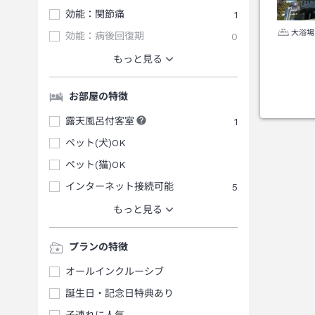
効能：関節痛
1
大浴場
効能：病後回復期
0
もっと見る
お部屋の特徴
露天風呂付客室
1
ペット(犬)OK
ペット(猫)OK
インターネット接続可能
5
もっと見る
プランの特徴
オールインクルーシブ
誕生日・記念日特典あり