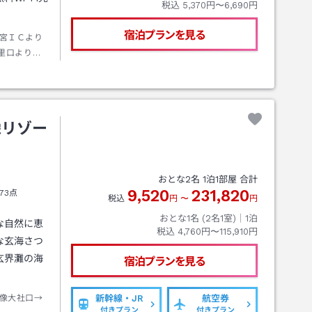
税込
5,370円〜6,690円
宿泊プランを見る
宮ＩＣより
里口よりお
ー」より急
、徒歩約３
像リゾー
おとな
2
名
1
泊
1
部屋 合計
9,520
231,820
73点
税込
円
〜
円
おとな1名 (
2
名1室)｜
1
泊
な自然に恵
税込
4,760円〜115,910円
な玄海さつ
玄界灘の海
宿泊プランを見る
像大社口→
新幹線・JR
航空券
付きプラン
付きプラン