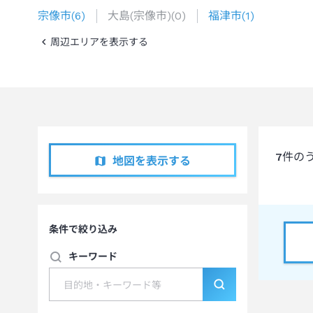
宗像市
(
6
)
大島(宗像市)
(
0
)
福津市
(
1
)
周辺エリアを表示する
7
件の
地図を表示する
条件で絞り込み
キーワード