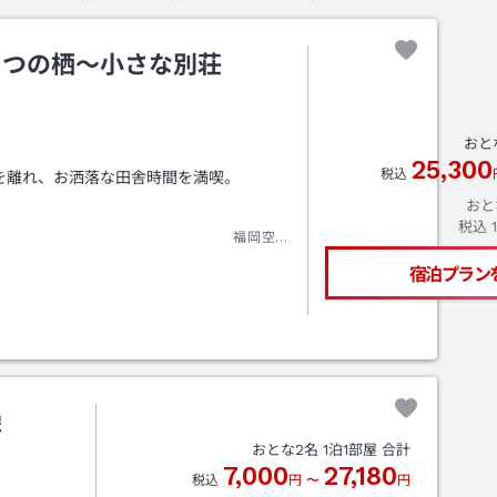
とつの栖～小さな別荘
おと
25,300
税込
を離れ、お洒落な田舎時間を満喫。
おと
税込
福岡空港
（要予約：無料送迎
宿泊プラン
場
合
約25分
像
おとな
2
名
1
泊
1
部屋 合計
7,000
27,180
税込
円
〜
円