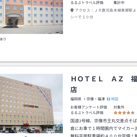
るるぶトラベル評価
集計中
アクセス：
ＪＲ鹿児島本線東郷駅よ
シーで１０分
あり
ＨＯＴＥＬ ＡＺ 
店
地図
福岡県
宗像・福津
お客様アンケート評価
対象外
るるぶトラベル評価
国道3号線、宗像市王丸交差点そ
倉にお車で１時間圏内でマイカー
無料平面駐車場約４００台完備！無料