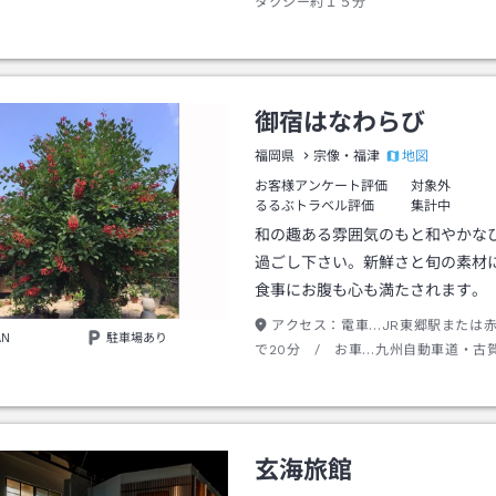
タクシー約１５分
御宿はなわらび
地図
福岡県
宗像・福津
お客様アンケート評価
対象外
るるぶトラベル評価
集計中
和の趣ある雰囲気のもと和やかな
過ごし下さい。新鮮さと旬の素材
食事にお腹も心も満たされます。
アクセス：
電車…JR東郷駅または
AN
駐車場あり
で20分 / お車…九州自動車道・古賀
若宮ICより約30分
玄海旅館