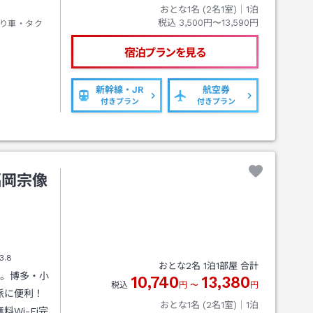
おとな1名 (
2
名1室)｜
1
泊
税込
3,500円〜13,590円
り車・タク
宿泊プランを見る
新幹線・JR
航空券
付きプラン
付きプラン
福岡宗像
3.8
おとな
2
名
1
泊
1
部屋 合計
ば。博多・小
10,740
13,380
税込
円
〜
円
派に便利！
おとな1名 (
2
名1室)｜
1
泊
Wi-Fi完