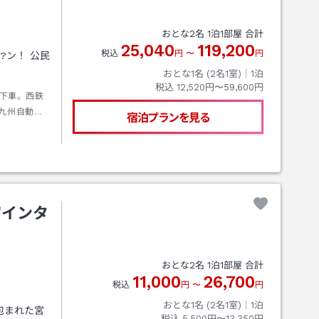
おとな
2
名
1
泊
1
部屋 合計
25,040
119,200
税込
円
〜
円
フ?ン！ 公民
おとな1名 (
2
名1室)｜
1
泊
税込
12,520円〜59,600円
下車。西鉄
○九州自動車
宿泊プランを見る
30分
宮インタ
おとな
2
名
1
泊
1
部屋 合計
11,000
26,700
税込
円
〜
円
おとな1名 (
2
名1室)｜
1
泊
包まれた宮
税込
5,500円〜13,350円