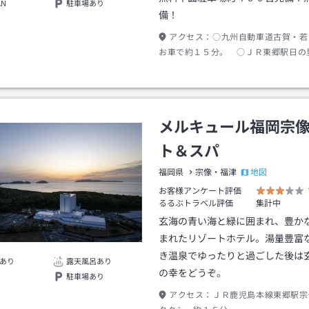
AN
駐車場あり
備！
アクセス：
○九州自動車道古賀・若
お車で約１５分。 ○ＪＲ東郷駅日の
車で約５分。または「天神バスセンタ
行バス約５６分、「王丸」バス停下車
分。
メルキュール福岡宗
ト＆スパ
地図
福岡県
宗像・福津
お客様アンケート評価
るるぶトラベル評価
集計中
玄海の青い海と緑に囲まれ、豊か
まれたリゾートホテル。湯量豊富
き温泉でゆったりと過ごした後は
あり
露天風呂あり
の幸をどうぞ。
駐車場あり
アクセス：
ＪＲ鹿児島本線東郷駅宗