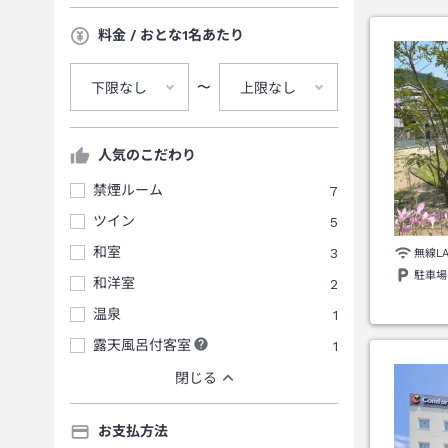
料金 / おとな1名あたり
〜
下限なし
上限なし
人気のこだわり
禁煙ルーム
7
ツイン
5
和室
3
無線L
駐車場
和洋室
2
温泉
1
露天風呂付客室
1
閉じる
お支払方法