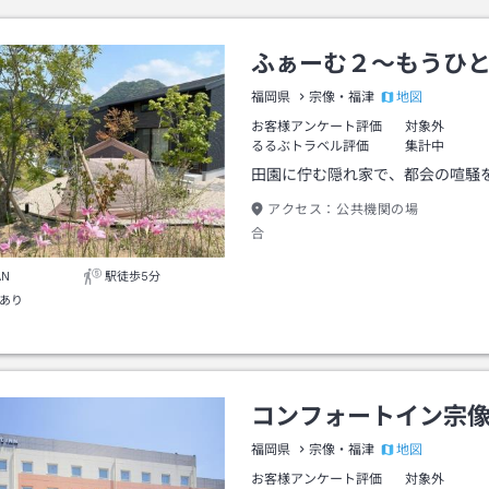
ふぁーむ２～もうひ
地図
福岡県
宗像・福津
お客様アンケート評価
対象外
るるぶトラベル評価
集計中
田園に佇む隠れ家で、都会の喧騒
アクセス：
公共機関の場
合 
（地下鉄）→博多駅（JR）→福間駅
AN
駅徒歩5分
有） 車の
あり
九州自動車道 古賀IC又は若宮ICより
コンフォートイン宗
地図
福岡県
宗像・福津
お客様アンケート評価
対象外