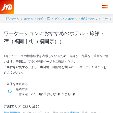
JTBホーム
ホテル・旅館・宿
ビジネスホテル・出張ホテル
九州
ワーケーションにおすすめのホテル・旅館・
宿（福岡市街（福岡県））
※キーワードでの検索結果を表示しているため、内容が一部異なる場合がござ
います。詳細は、プラン詳細ページをご確認ください。
「条件を変更する」より、出発地・目的地を選択の上、宿・ホテル選択へお
進みください。
条件を変更する
福岡市街
日付未定 - 2泊｜1部屋 おとな1名,こども0名
詳細エリアに絞り込む
博多駅周辺
(
1
)
ベイサイドプレイス・博多港
(
0
)
中洲川端
(
1
)
天神・大名
(
0
)