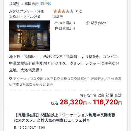
地図
福岡県
福岡市街
お客様アンケート評価
71点
るるぶトラベル評価
集計中
大浴場あり
駅徒歩5分
駐車場あり
地下鉄「祇園駅」、西鉄バス停「祇園町」より徒5分。コンビニ、
中洲繁華街も徒歩圏内とビジネス、グルメ、レジャーに便利な好
立地。大浴場完備！
アクセス：
福岡空港→地下鉄空港線福岡空港駅から姪浜行き約７分祇園
駅下車２番出口→徒歩約５分
おとな
1
名
2
泊
1
部屋 合計
28,320
116,720
税込
円
〜
円
【長期滞在割】5連泊以上！ワーケーション利用や長期出張
にオススメ。当館人気の朝食ビュッフェ付き
IN
チェックイン
15:00
/ OUT
チェックアウト
11:00