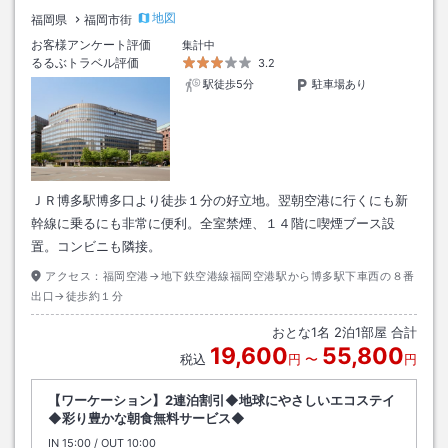
地図
福岡県
福岡市街
お客様アンケート評価
集計中
るるぶトラベル評価
3.2
駅徒歩5分
駐車場あり
ＪＲ博多駅博多口より徒歩１分の好立地。翌朝空港に行くにも新
幹線に乗るにも非常に便利。全室禁煙、１４階に喫煙ブース設
置。コンビニも隣接。
アクセス：
福岡空港→地下鉄空港線福岡空港駅から博多駅下車西の８番
出口→徒歩約１分
おとな
1
名
2
泊
1
部屋 合計
19,600
55,800
税込
円
〜
円
【ワーケーション】2連泊割引◆地球にやさしいエコステイ
◆彩り豊かな朝食無料サービス◆
IN
チェックイン
15:00
/ OUT
チェックアウト
10:00