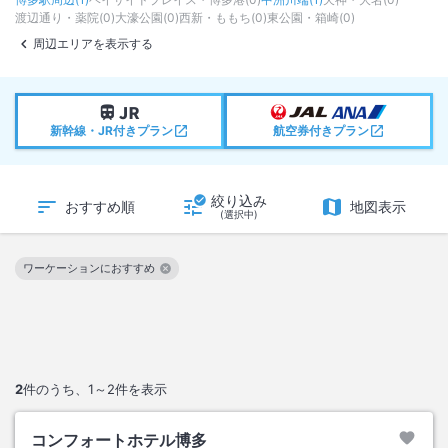
渡辺通り・薬院
(
0
)
大濠公園
(
0
)
西新・ももち
(
0
)
東公園・箱崎
(
0
)
周辺エリアを表示する
新幹線・JR付きプラン
航空券付きプラン
絞り込み
おすすめ順
地図表示
(選択中)
ワーケーションにおすすめ
この絞り込み条件を解除
2
件のうち、
1～2
件を表示
コンフォートホテル博多