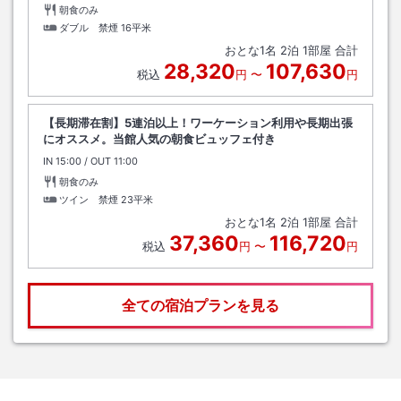
朝食のみ
ダブル 禁煙
16平米
おとな
1
名
2
泊
1
部屋 合計
28,320
107,630
税込
円
〜
円
【長期滞在割】5連泊以上！ワーケーション利用や長期出張
にオススメ。当館人気の朝食ビュッフェ付き
IN
チェックイン
15:00
/ OUT
チェックアウト
11:00
朝食のみ
ツイン 禁煙
23平米
おとな
1
名
2
泊
1
部屋 合計
37,360
116,720
税込
円
〜
円
全ての宿泊プランを見る