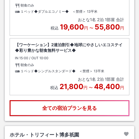
朝食のみ
１ベッド◆ダブルエコノミー◆ ＜禁煙＞
13平米
おとな
1
名
2
泊
1
部屋 合計
19,600
55,800
税込
円
〜
円
【ワーケーション】2連泊割引◆地球にやさしいエコステイ
◆彩り豊かな朝食無料サービス◆
IN
チェックイン
15:00
/ OUT
チェックアウト
10:00
朝食のみ
１ベッド◆シングルスタンダード◆ ＜禁煙＞
13平米
おとな
1
名
2
泊
1
部屋 合計
21,800
48,400
税込
円
〜
円
全ての宿泊プランを見る
ホテル・トリフィート博多祇園