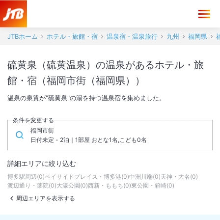
JTBホーム
ホテル・旅館・宿
温泉宿・温泉旅行
九州
福岡県
硫黄泉（硫黄温泉）の温泉があるホテル・旅
館・宿（福岡市街（福岡県））
温泉の泉質が"硫黄泉"の湯を持つ温泉宿を集めました。
条件を変更する
福岡市街
日付未定 - 2泊｜1部屋 おとな1名,こども0名
詳細エリアに絞り込む
博多駅周辺
(
0
)
ベイサイドプレイス・博多港
(
0
)
中洲川端
(
0
)
天神・大名
(
0
)
渡辺通り・薬院
(
0
)
大濠公園
(
0
)
西新・ももち
(
0
)
東公園・箱崎
(
0
)
周辺エリアを表示する