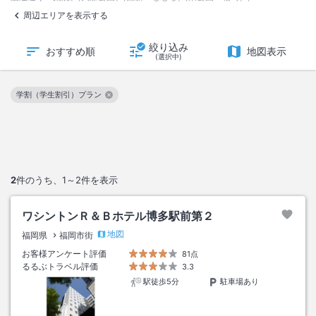
周辺エリアを表示する
絞り込み
おすすめ順
地図表示
(選択中)
学割（学生割引）プラン
この絞り込み条件を解除
2
件のうち、
1～2
件を表示
ワシントンＲ＆Ｂホテル博多駅前第２
地図
福岡県
福岡市街
お客様アンケート評価
81点
るるぶトラベル評価
3.3
駅徒歩5分
駐車場あり