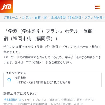
JTBホーム
ホテル・旅館・宿
全国の学割（学生割引）プランがある
『学割（学生割引）プラン』ホテル・旅館・
宿（福岡市街（福岡県））
学生の方は要チェック！学割（学生割引）プランのあるホテル・旅館を
集めました。
※キーワードでの検索結果を表示しているため、内容が一部異なる場合がござ
います。詳細は、プラン詳細ページをご確認ください。
条件を変更する
福岡市街
日付未定 - 2泊｜1部屋 おとな1名,こども0名
詳細エリアに絞り込む
博多駅周辺
(
2
)
ベイサイドプレイス・博多港
(
0
)
中洲川端
(
0
)
天神・大名
(
0
)
渡辺通り・薬院
(
0
)
大濠公園
(
0
)
西新・ももち
(
0
)
東公園・箱崎
(
0
)