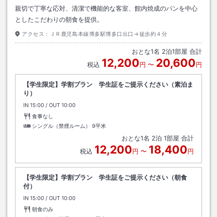
親切で丁寧な応対、清潔で機能的な客室、館内焼成のパンを中心
としたこだわりの朝食を提供。
アクセス：
ＪＲ鹿児島本線博多駅博多口出口→徒歩約４分
おとな
1
名
2
泊
1
部屋 合計
12,200
20,600
税込
円
〜
円
【学生限定】学割プラン 学生証をご提示ください（素泊ま
り）
IN
チェックイン
15:00
/ OUT
チェックアウト
10:00
食事なし
シングル（禁煙ルーム）
9平米
おとな
1
名
2
泊
1
部屋 合計
12,200
18,400
税込
円
〜
円
【学生限定】学割プラン 学生証をご提示ください（朝食
付）
IN
チェックイン
15:00
/ OUT
チェックアウト
10:00
朝食のみ