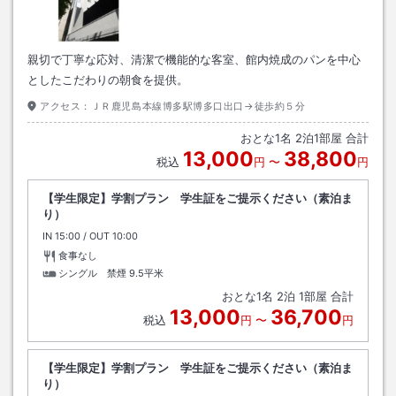
親切で丁寧な応対、清潔で機能的な客室、館内焼成のパンを中心
としたこだわりの朝食を提供。
アクセス：
ＪＲ鹿児島本線博多駅博多口出口→徒歩約５分
おとな
1
名
2
泊
1
部屋 合計
13,000
38,800
税込
円
〜
円
【学生限定】学割プラン 学生証をご提示ください（素泊ま
り）
IN
チェックイン
15:00
/ OUT
チェックアウト
10:00
食事なし
シングル 禁煙
9.5平米
おとな
1
名
2
泊
1
部屋 合計
13,000
36,700
税込
円
〜
円
【学生限定】学割プラン 学生証をご提示ください（素泊ま
り）