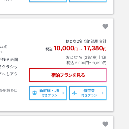
おとな
2
名
1
泊
1
部屋 合計
10,000
17,380
74点
税込
円
〜
円
3.5
おとな1名 (
2
名1室)｜
1
泊
が残る祇園
税込
5,000円〜8,690円
るクラシッ
アへもアク
宿泊プランを見る
多駅博多口
新幹線・JR
航空券
付きプラン
付きプラン