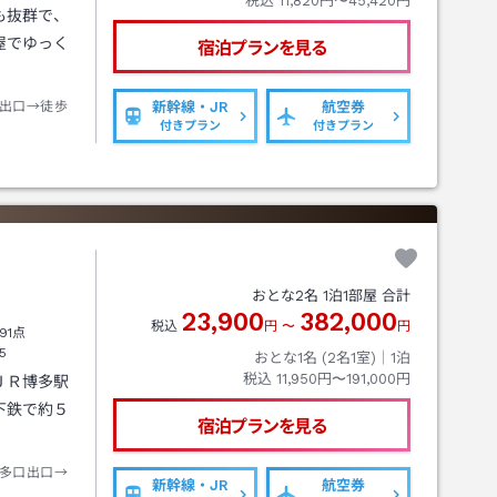
税込
11,820円〜45,420円
も抜群で、
屋でゆっく
宿泊プランを見る
出口→徒歩
新幹線・JR
航空券
付きプラン
付きプラン
おとな
2
名
1
泊
1
部屋 合計
23,900
382,000
税込
円
〜
円
91点
5
おとな1名 (
2
名1室)｜
1
泊
税込
11,950円〜191,000円
ＪＲ博多駅
下鉄で約５
宿泊プランを見る
多口出口→
新幹線・JR
航空券