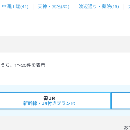
中洲川端
(
41
)
天神・大名
(
32
)
渡辺通り・薬院
(
19
)
のうち、
1～20
件を表示
新幹線・JR付きプラン
お