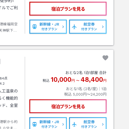
徒歩約1
イルでご利
宿泊プランを見る
港線福岡空
新幹線・JR
航空券
付きプラン
付きプラン
天神駅下車
岡
おとな
2
名
1
泊
1
部屋 合計
10,000
48,400
84点
税込
円
〜
円
4.2
おとな1名 (
2
名1室)｜
1
泊
人工温泉の
税込
5,000円〜24,200円
るく機能的
ッド、全室
宿泊プランを見る
港駅から約
新幹線・JR
航空券
付きプラン
付きプラン
１０分また