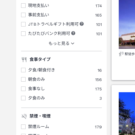
現地支払い
174
事前支払い
165
JTBトラベルギフト利用可
101
たびたびバンク利用可
101
もっと見る
駅徒歩
食事タイプ
夕食/朝食付き
16
朝食のみ
156
食事なし
175
夕食のみ
3
禁煙・喫煙
禁煙ルーム
179