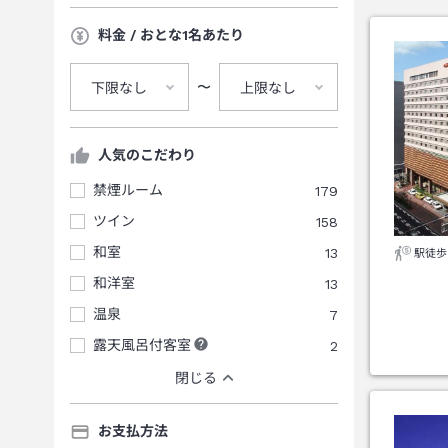
料金 / おとな1名あたり
〜
下限なし
上限なし
人気のこだわり
禁煙ルーム
179
ツイン
158
和室
13
駅徒歩
和洋室
13
温泉
7
露天風呂付客室
2
閉じる
お支払方法