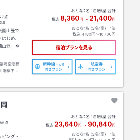
おとな
2
名
1
泊
1
部屋 合計
8,360
21,400
77点
税込
円
〜
円
3.9
おとな1名 (
2
名1室)｜
1
泊
祇園山笠で
税込
4,180円〜10,700円
をはじめ、
園山笠」や
宿泊プランを見る
福岡空港駅
新幹線・JR
航空券
付きプラン
付きプラン
川端駅下車
福岡
おとな
2
名
1
泊
1
部屋 合計
23,640
90,840
85点
税込
円
〜
円
おとな1名 (
2
名1室)｜
1
泊
ッピング・