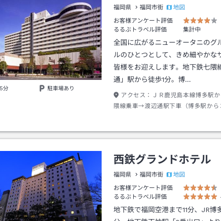
地図
福岡県
福岡市街
お客様アンケート評価
るるぶトラベル評価
集計中
全国に広がるニューオータニのグ
ルのひとつとして、きめ細やかな
皆様をお迎えします。地下鉄七隈
通」駅から徒歩1分。博…
5分
駐車場あり
アクセス：
ＪＲ鹿児島本線博多駅か
隈線乗車→渡辺通駅下車（博多駅から
分）２番出口徒歩１分
西鉄グランドホテル
地図
福岡県
福岡市街
お客様アンケート評価
るるぶトラベル評価
地下鉄で福岡空港まで11分、JR博