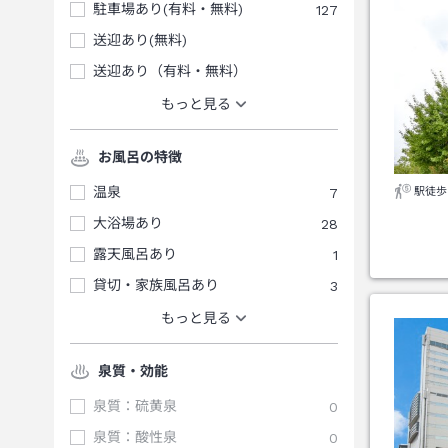
駐車場あり(有料・無料)
127
送迎あり(無料)
送迎あり（有料・無料）
もっと見る
お風呂の特徴
温泉
7
駅徒歩
大浴場あり
28
露天風呂あり
1
貸切・家族風呂あり
3
もっと見る
泉質・効能
泉質：硫黄泉
0
泉質：酸性泉
0