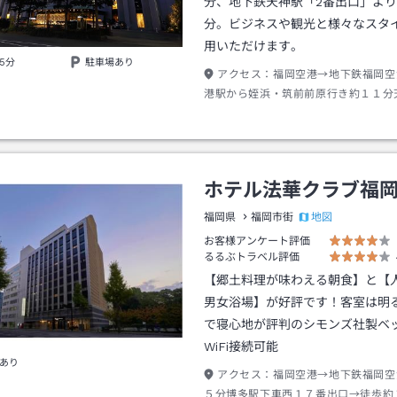
分、地下鉄天神駅「2番出口」より
分。ビジネスや観光と様々なスタ
用いただけます。
5分
駐車場あり
アクセス：
福岡空港→地下鉄福岡空
港駅から姪浜・筑前前原行き約１１分
２番出口→徒歩約１分
ホテル法華クラブ福
地図
福岡県
福岡市街
お客様アンケート評価
るるぶトラベル評価
【郷土料理が味わえる朝食】と【
男女浴場】が好評です！客室は明
で寝心地が評判のシモンズ社製ベ
WiFi接続可能
あり
アクセス：
福岡空港→地下鉄福岡空
５分博多駅下車西１７番出口→徒歩約