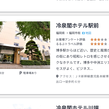
はタクシー約５分
冷泉閣ホテル駅前
地図
福岡県
福岡市街
お客様アンケート評価
るるぶトラベル評価
博多駅からほど近い、歴史と風情
の街にあり昭和レトロを感じさせ
クなホテルです。博多や中洲エリ
セスがよく、ビジネス…
5分
駐車場あり
アクセス：
ＪＲ新幹線鹿児島本線博
出口→徒歩約６分
冷泉閣ホテル川端