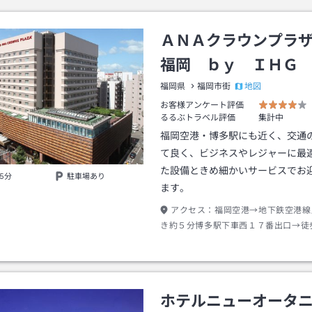
ＡＮＡクラウンプラ
福岡 ｂｙ ＩＨＧ
地図
福岡県
福岡市街
お客様アンケート評価
るるぶトラベル評価
集計中
福岡空港・博多駅にも近く、交通
て良く、ビジネスやレジャーに最
た設備ときめ細かいサービスでお
5分
駐車場あり
ます。
アクセス：
福岡空港→地下鉄空港線
き約５分博多駅下車西１７番出口→徒
ホテルニューオータ