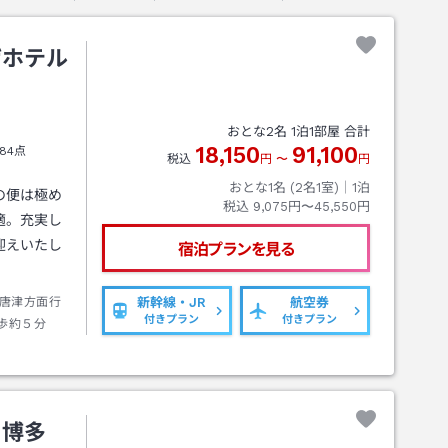
ザホテル
おとな
2
名
1
泊
1
部屋 合計
18,150
91,100
84点
税込
円
〜
円
おとな1名 (
2
名1室)｜
1
泊
の便は極め
税込
9,075円〜45,550円
適。充実し
迎えいたし
宿泊プランを見る
唐津方面行
新幹線・JR
航空券
付きプラン
付きプラン
歩約５分
ニ博多