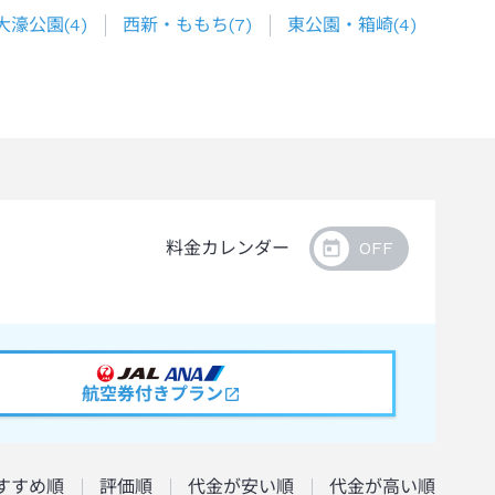
大濠公園
(
4
)
西新・ももち
(
7
)
東公園・箱崎
(
4
)
料金カレンダー
航空券付きプラン
すすめ順
評価順
代金が安い順
代金が高い順