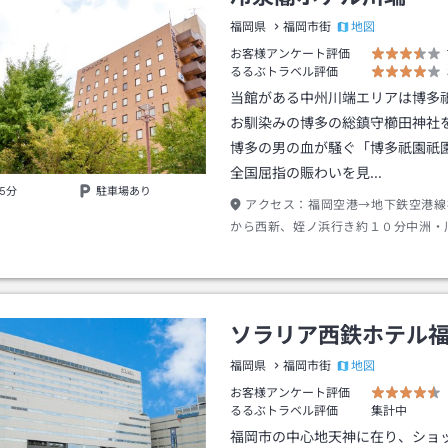
地図
福岡県
福岡市街
お客様アンケート評価
るるぶトラベル評価
当館がある中州川端エリアは博多
お馴染みの博多の総鎮守櫛田神社
博多の男の血が騒ぐ「博多祇園祇
全国屈指の賑わいを見…
5分
駐車場あり
アクセス：
福岡空港→地下鉄空港線
から西新、姪ノ浜行き約１０分中洲・
５番出口→徒歩約３分
ソラリア西鉄ホテル
地図
福岡県
福岡市街
お客様アンケート評価
るるぶトラベル評価
集計中
福岡市の中心地天神に在り、ショ