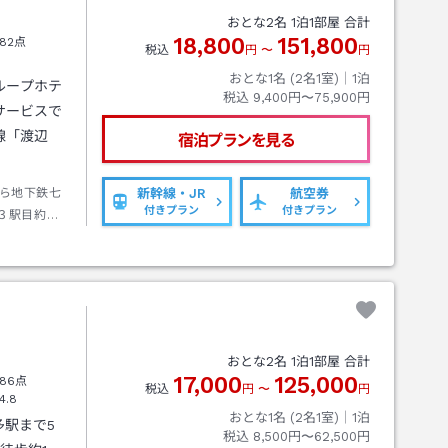
おとな
2
名
1
泊
1
部屋 合計
18,800
151,800
82点
税込
円
〜
円
おとな1名 (
2
名1室)｜
1
泊
ループホテ
税込
9,400円〜75,900円
サービスで
線「渡辺
宿泊プランを見る
ら地下鉄七
新幹線・JR
航空券
付きプラン
付きプラン
３駅目約５
おとな
2
名
1
泊
1
部屋 合計
17,000
125,000
86点
税込
円
〜
円
4.8
おとな1名 (
2
名1室)｜
1
泊
多駅まで5
税込
8,500円〜62,500円