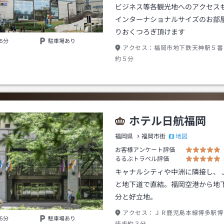
ビジネス等各観光地へのアクセス
インターナショナルサイズのお部
りおくつろぎ頂けます
5分
駐車場あり
アクセス：
福岡市地下鉄天神駅５番
約５分
ホテル日航福岡
地図
福岡県
福岡市街
お客様アンケート評価
るるぶトラベル評価
キャナルシティや中洲に隣接し、
と地下道で直結。福岡空港から地
分と好立地。
アクセス：
ＪＲ鹿児島本線博多駅博
5分
駐車場あり