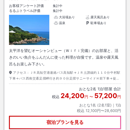
お客様アンケート評価
集計中
るるぶトラベル評価
集計中
大浴場あり
露天風呂あり
温泉
駐車場あり
太平洋を望むオーシャンビュー（Ｗｉｆｉ完備）のお部屋と、活
きのいい魚介をふんだんに使った料理が自慢です。温泉や露天風
呂もお楽しみ下さい。
アクセス：
ＪＲ高知空港連絡バス高知駅→ＪＲ土讃線約１１０分中村駅
下車→バス西南交通足摺岬行き約９０分足摺サニーサイドＨ前下車→徒歩
約１分
おとな
2
名
1
泊
1
部屋 合計
24,200
57,200
税込
円
〜
円
おとな1名 (
2
名1室)｜
1
泊
税込
12,100円〜28,600円
宿泊プランを見る