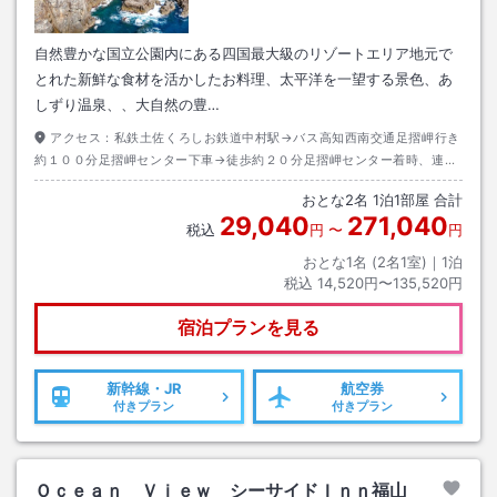
自然豊かな国立公園内にある四国最大級のリゾートエリア地元で
とれた新鮮な食材を活かしたお料理、太平洋を一望する景色、あ
しずり温泉、、大自然の豊…
アクセス：
私鉄土佐くろしお鉄道中村駅→バス高知西南交通足摺岬行き
約１００分足摺岬センター下車→徒歩約２０分足摺岬センター着時、連絡
要。送迎あり。
おとな
2
名
1
泊
1
部屋 合計
29,040
271,040
税込
円
〜
円
おとな1名 (
2
名1室)｜
1
泊
税込
14,520円〜135,520円
宿泊プランを見る
新幹線・JR
航空券
付きプラン
付きプラン
Ｏｃｅａｎ Ｖｉｅｗ シーサイドＩｎｎ福山