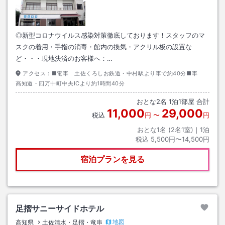
◎新型コロナウイルス感染対策徹底しております！スタッフのマ
スクの着用・手指の消毒・館内の換気・アクリル板の設置な
ど・・・現地決済のお客様へ：…
アクセス：
■電車 土佐くろしお鉄道・中村駅より車で約40分■車
高知道・四万十町中央ICより約1時間40分
おとな
2
名
1
泊
1
部屋 合計
11,000
29,000
税込
円
〜
円
おとな1名 (
2
名1室)｜
1
泊
税込
5,500円〜14,500円
宿泊プランを見る
足摺サニーサイドホテル
地図
高知県
土佐清水・足摺・竜串