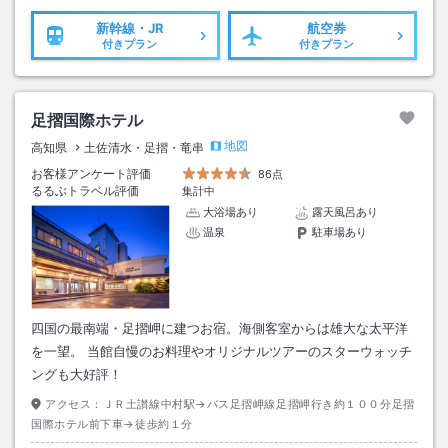
新幹線・JR
航空券
付きプラン
付きプラン
足摺国際ホテル
地図
高知県
土佐清水・足摺・竜串
お客様アンケート評価
86点
るるぶトラベル評価
集計中
大浴場あり
露天風呂あり
温泉
駐車場あり
四国の最南端・足摺岬に建つお宿。海側客室からは雄大な太平洋
を一望。 当館自慢のお料理やオリジナルツアーのスターウォッチ
ングも大好評！
アクセス：
ＪＲ土讃線中村駅→バス足摺岬線足摺岬行き約１００分足摺
国際ホテル前下車→徒歩約１分