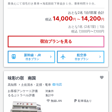
乗換えにて宿毛行き乗車→海底館前下車徒歩１分。乗車時間９０分。
おとな
2
名
1
泊
1
部屋 合計
14,000
14,200
税込
円
〜
円
おとな1名 (
2
名1室)｜
1
泊
税込
7,000円〜7,100円
宿泊プランを見る
新幹線・JR
航空券
付きプラン
付きプラン
味彩の宿 南国
地図
高知県
土佐清水・足摺・竜串
お客様アンケート評価
対象外
るるぶトラベル評価
集計中
無線LAN
駐車場あり