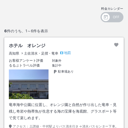
料金カレンダー
6
件のうち、
1～6
件を表示
ホテル オレンジ
地図
高知県
土佐清水・足摺・竜串
お客様アンケート評価
対象外
るるぶトラベル評価
集計中
駐車場あり
竜串海中公園に位置し、オレンジ園と自然が作り出した竜串・見
残し奇岩や熱帯魚が生息する海の宝庫を海底館、グラスボート等
で見て楽しめます。
アクセス：
土讃線・中村駅よりバス清水行き→清水バスセンター下車。