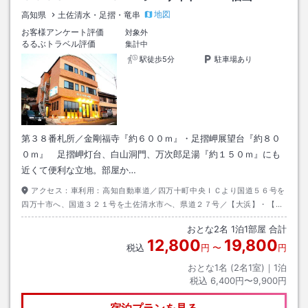
地図
高知県
土佐清水・足摺・竜串
お客様アンケート評価
対象外
るるぶトラベル評価
集計中
駅徒歩5分
駐車場あり
第３８番札所／金剛福寺『約６００ｍ』・足摺岬展望台『約８０
０ｍ』 足摺岬灯台、白山洞門、万次郎足湯『約１５０ｍ』にも
近くて便利な立地。部屋か…
アクセス：
車利用：高知自動車道／四万十町中央ＩＣより国道５６号を
四万十市へ、国道３２１号を土佐清水市へ、県道２７号／【大浜】・【松
尾】経由で足摺岬へ約１２０分。 バス利用：土佐くろしお鉄道中村線中
おとな
2
名
1
泊
1
部屋 合計
村駅より足摺岬行き約１００分。
12,800
19,800
税込
円
〜
円
おとな1名 (
2
名1室)｜
1
泊
税込
6,400円〜9,900円