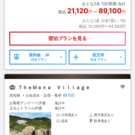
おとな
2
名
1
泊
1
部屋 合計
21,120
89,100
税込
円
〜
円
おとな1名 (
2
名1室)｜
1
泊
税込
10,560円〜44,550円
宿泊プランを見る
新幹線・JR
航空券
付きプラン
付きプラン
ＴｈｅＭａｎａ Ｖｉｌｌａｇｅ
地図
高知県
土佐清水・足摺・竜串
お客様アンケート評価
集計中
るるぶトラベル評価
集計中
大浴場あり
露天風呂あり
温泉
駐車場あり