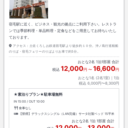
宿毛駅に近く、ビジネス・観光の拠点にご利用下さい。レストラ
ンでは季節料理・単品料理・定食などをご用意してお待ちいたし
ております。
アクセス：
土佐くろしお鉄道宿毛駅より徒歩約１０分。沖ノ島行巡航船
のりば・宿毛フェリーのりばよりお車で約5分。
おとな
2
名
1
泊
1
部屋 合計
12,000
16,600
税込
円
〜
円
おとな1名 (
2
名1室)｜
1
泊
税込
6,000円〜8,300円
★素泊りプラン★駐車場無料
IN
チェックイン
15:00
/ OUT
チェックアウト
10:00
食事なし
【禁煙】デラックスシングル（LAN完備）サータ社製ベッド
15平米
おとな
2
名
1
泊
1
部屋 合計
12,000
13,000