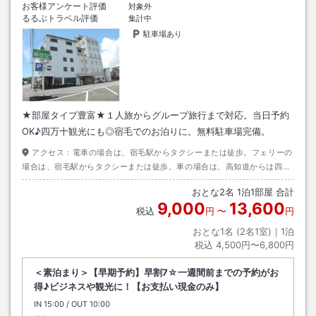
お客様アンケート評価
対象外
るるぶトラベル評価
集計中
駐車場あり
★部屋タイプ豊富★１人旅からグループ旅行まで対応。当日予約
OK♪四万十観光にも◎宿毛でのお泊りに。無料駐車場完備。
アクセス：
電車の場合は、宿毛駅からタクシーまたは徒歩。フェリーの
場合は、宿毛駅からタクシーまたは徒歩。車の場合は、高知道からは四万
十町中央より約１時間３０分。松山道からは津島ＩＣより約１時間１５
おとな
2
名
1
泊
1
部屋 合計
分。
9,000
13,600
税込
円
〜
円
おとな1名 (
2
名1室)｜
1
泊
税込
4,500円〜6,800円
＜素泊まり＞【早期予約】早割7☆一週間前までの予約がお
得♪ビジネスや観光に！【お支払い現金のみ】
IN
チェックイン
15:00
/ OUT
チェックアウト
10:00