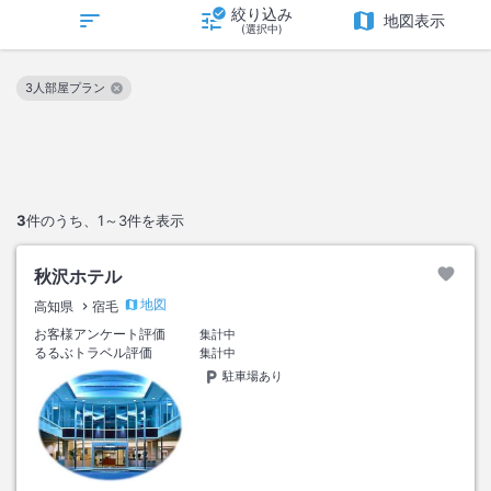
絞り込み
地図表示
(選択中)
3人部屋プラン
この絞り込み条件を解除
3
件のうち、
1～3
件を表示
秋沢ホテル
地図
高知県
宿毛
お客様アンケート評価
集計中
るるぶトラベル評価
集計中
駐車場あり