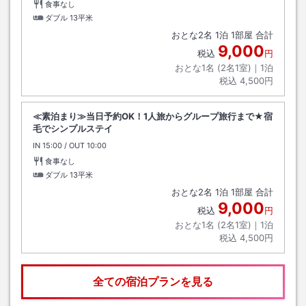
食事なし
ダブル
13平米
おとな
2
名
1
泊
1
部屋 合計
9,000
税込
円
おとな1名 (
2
名1室)｜
1
泊
税込
4,500円
≪素泊まり≫当日予約OK！1人旅からグループ旅行まで★宿
毛でシンプルステイ
IN
チェックイン
15:00
/ OUT
チェックアウト
10:00
食事なし
ダブル
13平米
おとな
2
名
1
泊
1
部屋 合計
9,000
税込
円
おとな1名 (
2
名1室)｜
1
泊
税込
4,500円
全ての宿泊プランを見る