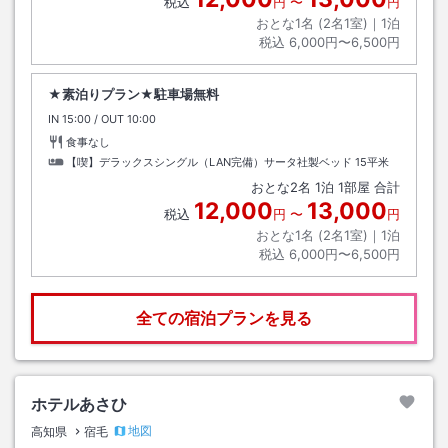
税込
円
〜
円
おとな1名 (
2
名1室)｜
1
泊
税込
6,000円〜6,500円
★素泊りプラン★駐車場無料
IN
チェックイン
15:00
/ OUT
チェックアウト
10:00
食事なし
【喫】デラックスシングル（LAN完備）サータ社製ベッド
15平米
おとな
2
名
1
泊
1
部屋 合計
12,000
13,000
税込
円
〜
円
おとな1名 (
2
名1室)｜
1
泊
税込
6,000円〜6,500円
全ての宿泊プランを見る
ホテルあさひ
地図
高知県
宿毛