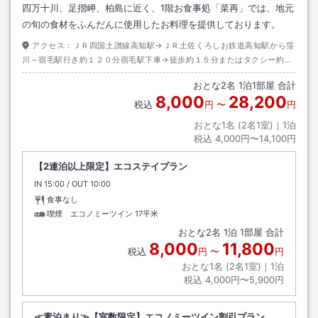
四万十川、足摺岬、柏島に近く、1階お食事処「菜再」では、地元
の旬の食材をふんだんに使用したお料理を提供しております。
アクセス：
ＪＲ四国土讃線高知駅→ＪＲ土佐くろしお鉄道高知駅から窪
川～宿毛駅行き約１２０分宿毛駅下車→徒歩約１５分またはタクシー約５
分
おとな
2
名
1
泊
1
部屋 合計
8,000
28,200
税込
円
〜
円
おとな1名 (
2
名1室)｜
1
泊
税込
4,000円〜14,100円
【2連泊以上限定】エコステイプラン
IN
チェックイン
15:00
/ OUT
チェックアウト
10:00
食事なし
喫煙 エコノミーツイン
17平米
おとな
2
名
1
泊
1
部屋 合計
8,000
11,800
税込
円
〜
円
おとな1名 (
2
名1室)｜
1
泊
税込
4,000円〜5,900円
≪素泊まり≫【室数限定】エコノミーツイン割引プラン