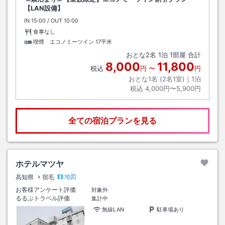
【LAN設備】
IN
チェックイン
15:00
/ OUT
チェックアウト
10:00
食事なし
喫煙 エコノミーツイン
17平米
おとな
2
名
1
泊
1
部屋 合計
8,000
11,800
税込
円
〜
円
おとな1名 (
2
名1室)｜
1
泊
税込
4,000円〜5,900円
全ての宿泊プランを見る
ホテルマツヤ
地図
高知県
宿毛
お客様アンケート評価
対象外
るるぶトラベル評価
集計中
無線LAN
駐車場あり