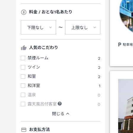
料金 / おとな1名あたり
〜
下限なし
上限なし
駐車場
人気のこだわり
禁煙ルーム
2
ツイン
2
和室
2
和洋室
1
温泉
0
露天風呂付客室
0
閉じる
お支払方法