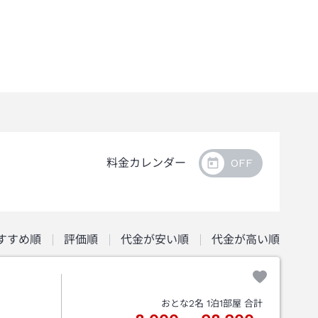
料金カレンダー
すすめ順
評価順
代金が安い順
代金が高い順
おとな
2
名
1
泊
1
部屋 合計