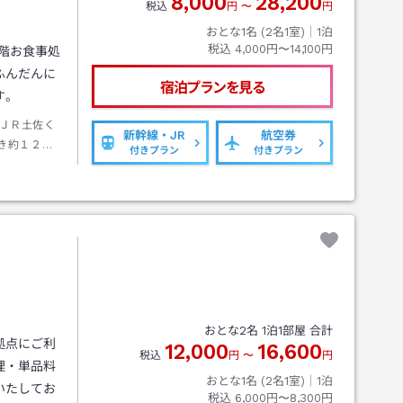
8,000
28,200
税込
円
〜
円
おとな1名 (
2
名1室)｜
1
泊
税込
4,000円〜14,100円
階お食事処
ふんだんに
宿泊プランを見る
す。
ＪＲ土佐く
新幹線・JR
航空券
き約１２０
付きプラン
付きプラン
クシー約５
おとな
2
名
1
泊
1
部屋 合計
拠点にご利
12,000
16,600
税込
円
〜
円
理・単品料
おとな1名 (
2
名1室)｜
1
泊
いたしてお
税込
6,000円〜8,300円