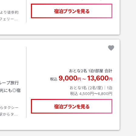
宿泊プランを見る
より徒歩約
フェリーの
おとな
2
名
1
泊
1
部屋 合計
9,000
13,600
税込
円
〜
円
ループ旅行
おとな1名 (
2
名1室)｜
1
泊
光にも◎宿
税込
4,500円〜6,800円
。
宿泊プランを見る
らタクシー
駅からタク
からは四万
からは津島