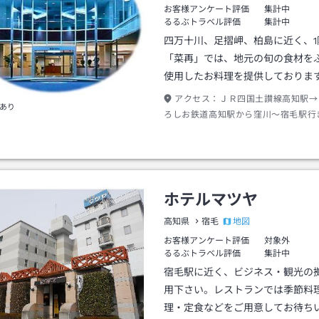
お客様アンケート評価
集計中
るるぶトラベル評価
集計中
四万十川、足摺岬、柏島に近く、1
「菜再」では、地元の旬の食材を
使用したお料理を提供しておりま
アクセス：
ＪＲ四国土讃線高知駅→
あり
ろしお鉄道高知駅から窪川～宿毛駅行
分宿毛駅下車→徒歩約１５分またはタ
分
ホテルマツヤ
地図
高知県
宿毛
お客様アンケート評価
対象外
るるぶトラベル評価
集計中
宿毛駅に近く、ビジネス・観光の
用下さい。レストランでは季節料
理・定食などをご用意してお待ち