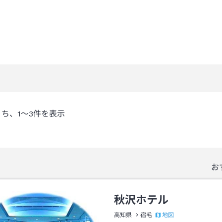
うち、
1～3
件を表示
お
秋沢ホテル
地図
高知県
宿毛