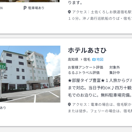
ります。
AN
駐車場あり
アクセス：
土佐くろしお鉄道宿毛駅
１０分。沖ノ島行巡航船のりば・宿毛
りばよりお車で約5分。
ホテルあさひ
地図
高知県
宿毛
お客様アンケート評価
対象外
るるぶトラベル評価
集計中
★部屋タイプ豊富★１人旅からグ
まで対応。当日予約OK♪四万十観
毛でのお泊りに。無料駐車場完備
アクセス：
電車の場合は、宿毛駅か
あり
または徒歩。フェリーの場合は、宿毛
シーまたは徒歩。車の場合は、高知道
十町中央より約１時間３０分。松山道
ＩＣより約１時間１５分。