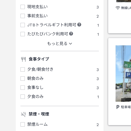
現地支払い
3
無線L
事前支払い
2
JTBトラベルギフト利用可
1
たびたびバンク利用可
1
もっと見る
食事タイプ
夕食/朝食付き
3
朝食のみ
3
食事なし
3
夕食のみ
1
駐車場
禁煙・喫煙
禁煙ルーム
2