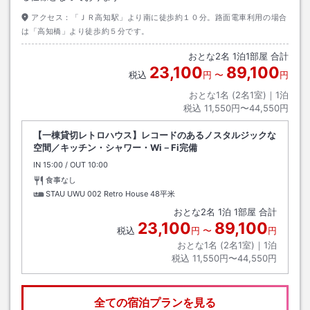
アクセス：
「ＪＲ高知駅」より南に徒歩約１０分。路面電車利用の場合
は「高知橋」より徒歩約５分です。
おとな
2
名
1
泊
1
部屋 合計
23,100
89,100
税込
円
〜
円
おとな1名 (
2
名1室)｜
1
泊
税込
11,550円〜44,550円
【一棟貸切レトロハウス】レコードのあるノスタルジックな
空間／キッチン・シャワー・Wi－Fi完備
IN
チェックイン
15:00
/ OUT
チェックアウト
10:00
食事なし
STAU UWU 002 Retro House
48平米
おとな
2
名
1
泊
1
部屋 合計
23,100
89,100
税込
円
〜
円
おとな1名 (
2
名1室)｜
1
泊
税込
11,550円〜44,550円
全ての宿泊プランを見る