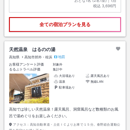
おとな1名 (
2
名1室)｜
1
泊
税込
3,696円
全ての宿泊プランを見る
天然温泉 はるのの湯
地図
高知県
高知市郊外・桂浜
お客様アンケート評価
対象外
るるぶトラベル評価
集計中
大浴場あり
露天風呂あり
温泉
無線LAN
駐車場あり
高知では珍しい天然温泉！露天風呂、洞窟風呂など数種類のお風
呂で湯めぐりをお楽しみください。
アクセス：
高知自動車道・土佐ＩＣよりお車で１５分。春野総合運動公