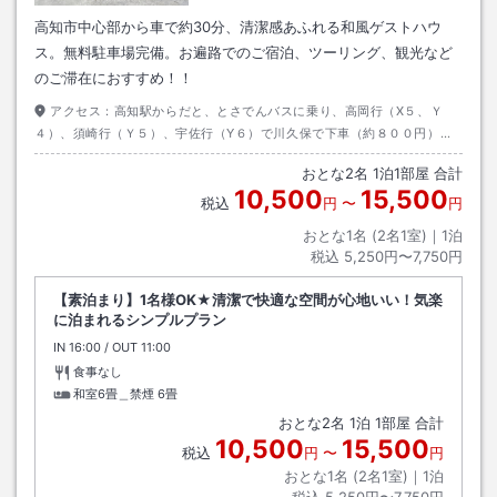
高知市中心部から車で約30分、清潔感あふれる和風ゲストハウ
ス。無料駐車場完備。お遍路でのご宿泊、ツーリング、観光など
のご滞在におすすめ！！
アクセス：
高知駅からだと、とさでんバスに乗り、高岡行（X５、Ｙ
４）、須崎行（Ｙ５）、宇佐行（Y６）で川久保で下車（約８００円）し
徒歩約１分。
おとな
2
名
1
泊
1
部屋 合計
10,500
15,500
税込
円
〜
円
おとな1名 (
2
名1室)｜
1
泊
税込
5,250円〜7,750円
【素泊まり】1名様OK★清潔で快適な空間が心地いい！気楽
に泊まれるシンプルプラン
IN
チェックイン
16:00
/ OUT
チェックアウト
11:00
食事なし
和室6畳＿禁煙
6畳
おとな
2
名
1
泊
1
部屋 合計
10,500
15,500
税込
円
〜
円
おとな1名 (
2
名1室)｜
1
泊
税込
5,250円〜7,750円