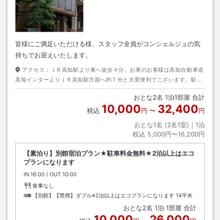
皆様にご満足いただける様、スタッフ全員がコンシェルジュの気
持ちでお迎えいたします。
アクセス：
ＪＲ高知駅より東へ徒歩４分。お車のお客様は高知自動車道
高知インターよりＪＲ高知駅方面へ約７分と大変便利でございます。駐車
場に余裕の無い場合は近隣の有料駐車場をご利用ください。
おとな
2
名
1
泊
1
部屋 合計
10,000
32,400
税込
円
〜
円
おとな1名 (
2
名1室)｜
1
泊
税込
5,000円〜16,200円
【素泊り】別館宿泊プラン★駐車料金無料★2泊以上はエコ
プランになります
IN
チェックイン
16:00
/ OUT
チェックアウト
10:00
食事なし
【別館】【禁煙】ダブル※2泊以上はエコプランになります
14平米
おとな
2
名
1
泊
1
部屋 合計
10,000
26,000