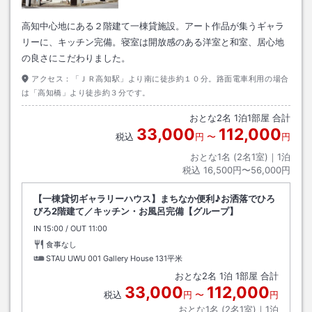
高知中心地にある２階建て一棟貸施設。アート作品が集うギャラ
リーに、キッチン完備。寝室は開放感のある洋室と和室、居心地
の良さにこだわりました。
アクセス：
「ＪＲ高知駅」より南に徒歩約１０分。路面電車利用の場合
は「高知橋」より徒歩約３分です。
おとな
2
名
1
泊
1
部屋 合計
33,000
112,000
税込
円
〜
円
おとな1名 (
2
名1室)｜
1
泊
税込
16,500円〜56,000円
【一棟貸切ギャラリーハウス】まちなか便利♪お洒落でひろ
びろ2階建て／キッチン・お風呂完備【グループ】
IN
チェックイン
15:00
/ OUT
チェックアウト
11:00
食事なし
STAU UWU 001 Gallery House
131平米
おとな
2
名
1
泊
1
部屋 合計
33,000
112,000
税込
円
〜
円
おとな1名 (
2
名1室)｜
1
泊