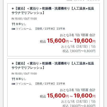
※【連泊】＜素泊り＞乾燥機・洗濯機有り【人工温泉×低温
サウナでリフレッシュ】
IN
チェックイン
15:00
/ OUT
チェックアウト
11:00
食事なし
ツインルーム 【喫煙／23平米】
23平米
おとな
2
名
1
泊
1
部屋 合計
15,600
19,600
税込
円
〜
円
おとな1名 (
2
名1室)｜
1
泊
税込
7,800円〜9,800円
※【連泊】＜素泊り＞乾燥機・洗濯機有り【人工温泉×低温
サウナでリフレッシュ】
IN
チェックイン
15:00
/ OUT
チェックアウト
11:00
食事なし
ツインルーム 【禁煙／23平米】
23平米
おとな
2
名
1
泊
1
部屋 合計
15,600
19,600
税込
円
〜
円
おとな1名 (
2
名1室)｜
1
泊
税込
7,800円〜9,800円