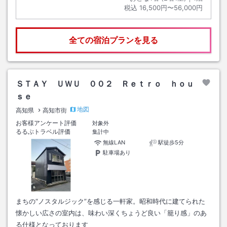
税込
16,500円〜56,000円
全ての宿泊プランを見る
ＳＴＡＹ ＵＷＵ ００２ Ｒｅｔｒｏ ｈｏｕ
ｓｅ
地図
高知県
高知市街
お客様アンケート評価
対象外
るるぶトラベル評価
集計中
無線LAN
駅徒歩5分
駐車場あり
まちの“ノスタルジック”を感じる一軒家。昭和時代に建てられた
懐かしい広さの室内は、味わい深くちょうど良い「籠り感」のあ
る仕様となっております