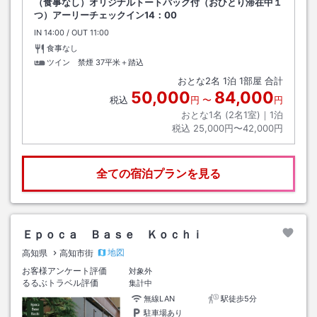
（食事なし）オリジナルトートバッグ付（おひとり滞在中１
つ）アーリーチェックイン14：00
IN
チェックイン
14:00
/ OUT
チェックアウト
11:00
食事なし
ツイン 禁煙
37平米＋踏込
おとな
2
名
1
泊
1
部屋 合計
50,000
84,000
税込
円
〜
円
おとな1名 (
2
名1室)｜
1
泊
税込
25,000円〜42,000円
全ての宿泊プランを見る
Ｅｐｏｃａ Ｂａｓｅ Ｋｏｃｈｉ
地図
高知県
高知市街
お客様アンケート評価
対象外
るるぶトラベル評価
集計中
無線LAN
駅徒歩5分
駐車場あり