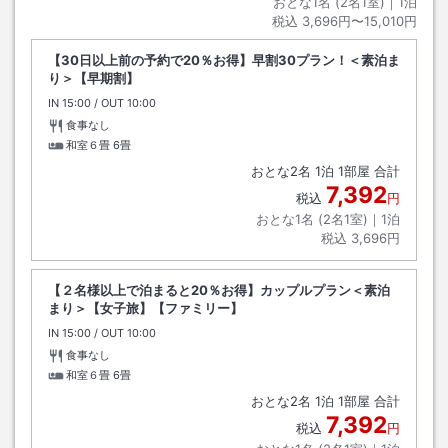
おとな1名 (
2
名1室)｜
1
泊
税込
3,696円〜15,010円
【30日以上前の予約で20％お得】早割30プラン！＜素泊ま
り＞【早期割】
IN
チェックイン
15:00
/ OUT
チェックアウト
10:00
食事なし
和室６畳
6畳
おとな
2
名
1
泊
1
部屋 合計
7,392
税込
円
おとな1名 (
2
名1室)｜
1
泊
税込
3,696円
【２名様以上で泊まると20％お得】カップルプラン＜素泊
まり＞【女子旅】【ファミリー】
IN
チェックイン
15:00
/ OUT
チェックアウト
10:00
食事なし
和室６畳
6畳
おとな
2
名
1
泊
1
部屋 合計
7,392
税込
円