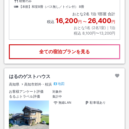
朝食のみ
【本館】和室8畳（バス無し／トイレ付）
8畳
おとな
2
名
1
泊
1
部屋 合計
16,200
26,400
税込
円
〜
円
おとな1名 (
2
名1室)｜
1
泊
税込
8,100円〜13,200円
全ての宿泊プランを見る
はるのゲストハウス
地図
高知県
高知市郊外・桂浜
お客様アンケート評価
対象外
るるぶトラベル評価
集計中
無線LAN
駐車場あり