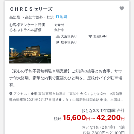
ＣＨＲＥＳセリーズ
地図
高知県
高知市郊外・桂浜
お客様アンケート評価
対象外
るるぶトラベル評価
集計中
大浴場あり
無線LAN
駐車場あり
【安心の予約不要無料駐車場完備】ご好評の接客とお食事、サウ
ナ付大浴場、豪華な内装で至福のひと時を。屋根付バイク駐車場
有。
アクセス：
●車:高知東部自動車道「高知中央IC」より約2分 ※高知東
部自動車道2021年2月27日開通●ＪＲ：山陽新幹線岡山駅乗換、土讃線高
知駅下車、タクシーにて約８分。
おとな
2
名
1
泊
1
部屋 合計
15,600
42,200
税込
円
〜
円
おとな1名 (
2
名1室)｜
1
泊
税込
7,800円〜21,100円