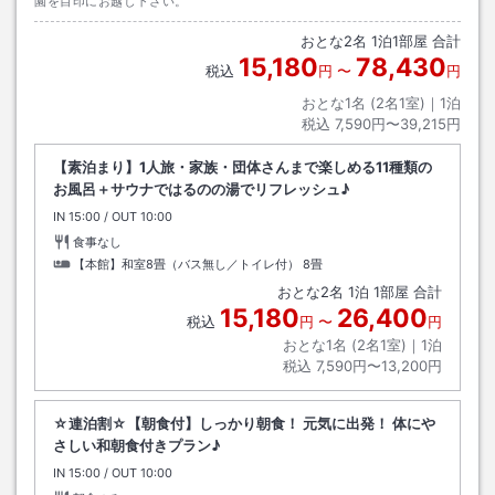
園を目印にお越し下さい。
おとな
2
名
1
泊
1
部屋 合計
15,180
78,430
税込
円
〜
円
おとな1名 (
2
名1室)｜
1
泊
税込
7,590円〜39,215円
【素泊まり】1人旅・家族・団体さんまで楽しめる11種類の
お風呂＋サウナではるのの湯でリフレッシュ♪
IN
チェックイン
15:00
/ OUT
チェックアウト
10:00
食事なし
【本館】和室8畳（バス無し／トイレ付）
8畳
おとな
2
名
1
泊
1
部屋 合計
15,180
26,400
税込
円
〜
円
おとな1名 (
2
名1室)｜
1
泊
税込
7,590円〜13,200円
☆連泊割☆【朝食付】しっかり朝食！ 元気に出発！ 体にや
さしい和朝食付きプラン♪
IN
チェックイン
15:00
/ OUT
チェックアウト
10:00