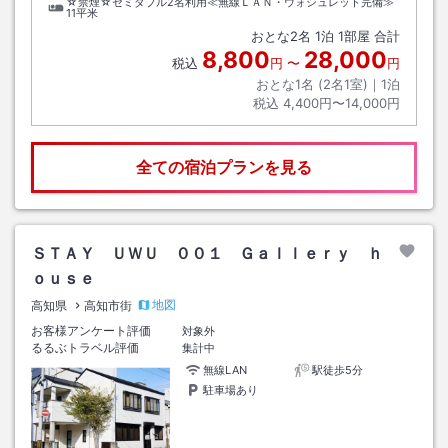
☆禁煙☆セミダブル2名利用≪無線ＬＡＮ・ウォシュレット完備≫
11平米
おとな
2
名
1
泊
1
部屋 合計
8,800
28,000
税込
円
〜
円
おとな1名 (
2
名1室)｜
1
泊
税込
4,400円〜14,000円
全ての宿泊プランを見る
ＳＴＡＹ ＵＷＵ ００１ Ｇａｌｌｅｒｙ ｈ
ｏｕｓｅ
地図
高知県
高知市街
お客様アンケート評価
対象外
るるぶトラベル評価
集計中
無線LAN
駅徒歩5分
駐車場あり