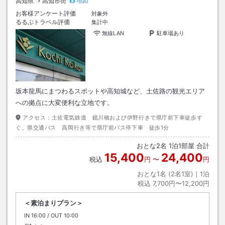
地図
高知県
高知市街
お客様アンケート評価
対象外
るるぶトラベル評価
集計中
無線LAN
駐車場あり
坂本龍馬にまつわるスポットや高知城など、土佐路の観光エリア
への拠点に大変便利な立地です。
アクセス：
土佐電気鉄道 鏡川橋および伊野行きで県庁前下車徒歩す
ぐ。県交通バス 高岡行き等で県庁前バス停下車 徒歩1分
おとな
2
名
1
泊
1
部屋 合計
15,400
24,400
税込
円
〜
円
おとな1名 (
2
名1室)｜
1
泊
税込
7,700円〜12,200円
＜素泊まりプラン＞
IN
チェックイン
16:00
/ OUT
チェックアウト
10:00