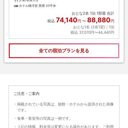
夕食/朝食付き
ホテル棟洋室 禁煙
33平米
おとな
2
名
1
泊
1
部屋 合計
74,140
88,880
税込
円
〜
円
おとな1名 (
2
名1室)｜
1
泊
税込
37,070円〜44,440円
全ての宿泊プランを見る
ご注意・ご案内
掲載されている写真は、旅館・ホテルから提供された画像
です。
食事・客室等の写真は一例です。
上記の情報、料金等は変更になる場合があります。ご利用