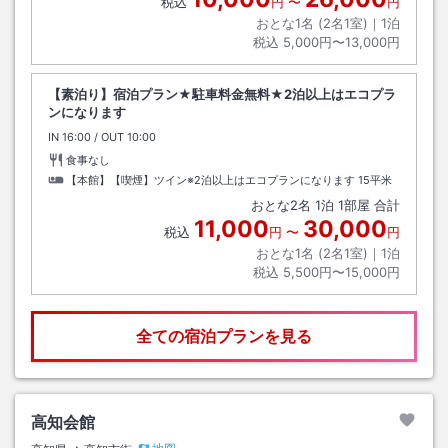
税込
円
〜
円
おとな1名 (
2
名1室)｜
1
泊
税込
5,000円〜13,000円
【素泊り】宿泊プラン★駐車料金無料★2泊以上はエコプラ
ンになります
IN
チェックイン
16:00
/ OUT
チェックアウト
10:00
食事なし
【本館】【喫煙】ツイン※2泊以上はエコプランになります
15平米
おとな
2
名
1
泊
1
部屋 合計
11,000
30,000
税込
円
〜
円
おとな1名 (
2
名1室)｜
1
泊
税込
5,500円〜15,000円
全ての宿泊プランを見る
高知会館