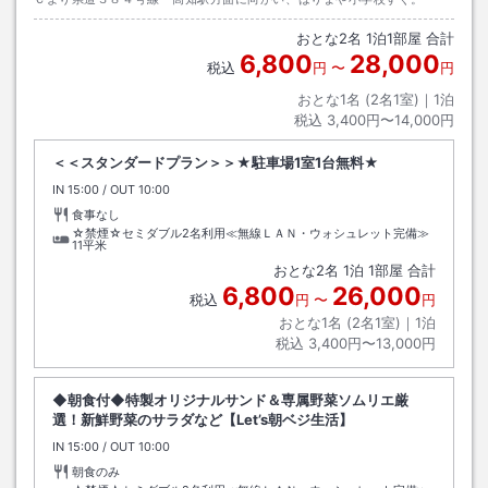
おとな
2
名
1
泊
1
部屋 合計
6,800
28,000
税込
円
〜
円
おとな1名 (
2
名1室)｜
1
泊
税込
3,400円〜14,000円
＜＜スタンダードプラン＞＞★駐車場1室1台無料★
IN
チェックイン
15:00
/ OUT
チェックアウト
10:00
食事なし
☆禁煙☆セミダブル2名利用≪無線ＬＡＮ・ウォシュレット完備≫
11平米
おとな
2
名
1
泊
1
部屋 合計
6,800
26,000
税込
円
〜
円
おとな1名 (
2
名1室)｜
1
泊
税込
3,400円〜13,000円
◆朝食付◆特製オリジナルサンド＆専属野菜ソムリエ厳
選！新鮮野菜のサラダなど【Let’s朝ベジ生活】
IN
チェックイン
15:00
/ OUT
チェックアウト
10:00
朝食のみ