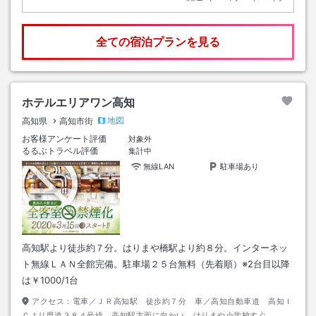
全ての宿泊プランを見る
ホテルエリアワン高知
地図
高知県
高知市街
お客様アンケート評価
対象外
るるぶトラベル評価
集計中
無線LAN
駐車場あり
高知駅より徒歩約７分。はりまや橋駅より約８分。インターネッ
ト無線ＬＡＮ全館完備。駐車場２５台無料（先着順）※2台目以降
は￥1000/1台
アクセス：
電車／ＪＲ高知駅 徒歩約７分 車／高知自動車道 高知Ｉ
Ｃより県道３８４号線 高知駅方面に向かい、はりまや小学校すぐ。