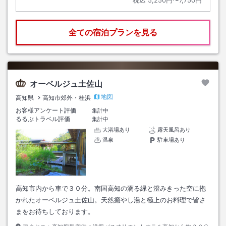
全ての宿泊プランを見る
オーベルジュ土佐山
地図
高知県
高知市郊外・桂浜
お客様アンケート評価
集計中
るるぶトラベル評価
集計中
大浴場あり
露天風呂あり
温泉
駐車場あり
高知市内から車で３０分。南国高知の滴る緑と澄みきった空に抱
かれたオーベルジュ土佐山。天然癒やし湯と極上のお料理で皆さ
まをお待ちしております。