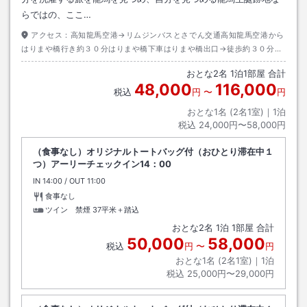
らではの、ここ…
アクセス：
高知龍馬空港→リムジンバスとさでん交通高知龍馬空港から
はりまや橋行き約３０分はりまや橋下車はりまや橋出口→徒歩約３０分ま
たはタクシー約１０分
おとな
2
名
1
泊
1
部屋 合計
48,000
116,000
税込
円
〜
円
おとな1名 (
2
名1室)｜
1
泊
税込
24,000円〜58,000円
（食事なし）オリジナルトートバッグ付（おひとり滞在中１
つ）アーリーチェックイン14：00
IN
チェックイン
14:00
/ OUT
チェックアウト
11:00
食事なし
ツイン 禁煙
37平米＋踏込
おとな
2
名
1
泊
1
部屋 合計
50,000
58,000
税込
円
〜
円
おとな1名 (
2
名1室)｜
1
泊
税込
25,000円〜29,000円