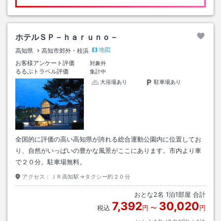
ホテルＳＰ－ｈａｒｕｎｏ－
地図
高知県
高知市郊外・桂浜
お客様アンケート評価
対象外
るるぶトラベル評価
集計中
大浴場あり
駐車場あり
全国的に評価の高い高知県が誇れる総合運動公園内に位置してお
り、自然がいっぱいの豊かな風景がここにあります。市内より車
で２０分。駐車場無料。
アクセス：
ＪＲ高知駅→タクシー約２０分
おとな
2
名
1
泊
1
部屋 合計
7,392
30,020
税込
円
〜
円