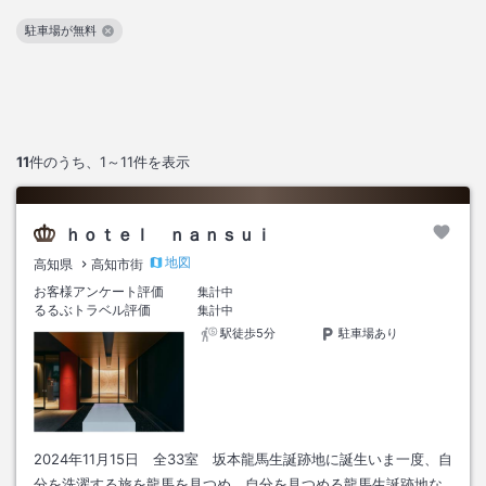
駐車場が無料
この絞り込み条件を解除
11
件のうち、
1～11
件を表示
ｈｏｔｅｌ ｎａｎｓｕｉ
地図
高知県
高知市街
お客様アンケート評価
集計中
るるぶトラベル評価
集計中
駅徒歩5分
駐車場あり
2024年11月15日 全33室 坂本龍馬生誕跡地に誕生いま一度、自
分を洗濯する旅を龍馬を見つめ、自分を見つめる龍馬生誕跡地な