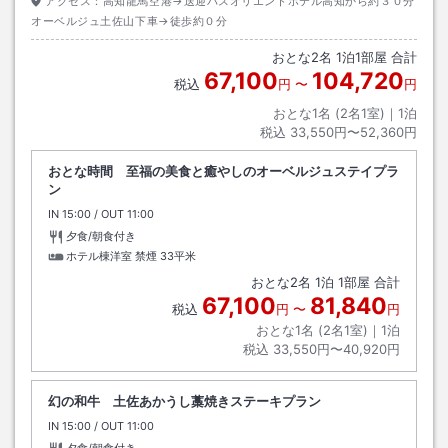
アクセス：
高知龍馬空港→送迎バスオリエントホテル高知から約３０分
オーベルジュ土佐山下車→徒歩約０分
おとな
2
名
1
泊
1
部屋 合計
67,100
104,720
税込
円
〜
円
おとな1名 (
2
名1室)｜
1
泊
税込
33,550円〜52,360円
おとな時間 至福の美食と癒やしのオーベルジュステイプラ
ン
IN
チェックイン
15:00
/ OUT
チェックアウト
11:00
夕食/朝食付き
ホテル棟洋室 禁煙
33平米
おとな
2
名
1
泊
1
部屋 合計
67,100
81,840
税込
円
〜
円
おとな1名 (
2
名1室)｜
1
泊
税込
33,550円〜40,920円
幻の和牛 土佐あかうし藁焼きステーキプラン
IN
チェックイン
15:00
/ OUT
チェックアウト
11:00