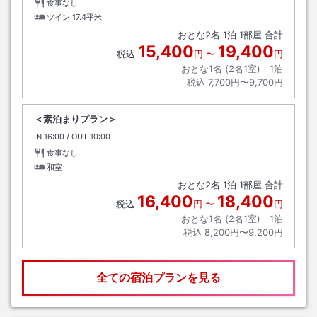
食事なし
ツイン
17.4平米
おとな
2
名
1
泊
1
部屋 合計
15,400
19,400
税込
円
〜
円
おとな1名 (
2
名1室)｜
1
泊
税込
7,700円〜9,700円
＜素泊まりプラン＞
IN
チェックイン
16:00
/ OUT
チェックアウト
10:00
食事なし
和室
おとな
2
名
1
泊
1
部屋 合計
16,400
18,400
税込
円
〜
円
おとな1名 (
2
名1室)｜
1
泊
税込
8,200円〜9,200円
全ての宿泊プランを見る