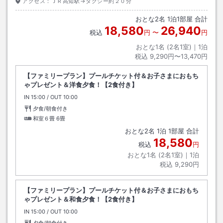
アクセス：
ＪＲ高知駅→タクシー約２０分
おとな
2
名
1
泊
1
部屋 合計
18,580
26,940
税込
円
〜
円
おとな1名 (
2
名1室)｜
1
泊
税込
9,290円〜13,470円
【ファミリープラン】プールチケット付＆お子さまにおもち
ゃプレゼント＆洋食夕食！【2食付き】
IN
チェックイン
15:00
/ OUT
チェックアウト
10:00
夕食/朝食付き
和室６畳
6畳
おとな
2
名
1
泊
1
部屋 合計
18,580
税込
円
おとな1名 (
2
名1室)｜
1
泊
税込
9,290円
【ファミリープラン】プールチケット付＆お子さまにおもち
ゃプレゼント＆和食夕食！【2食付き】
IN
チェックイン
15:00
/ OUT
チェックアウト
10:00
夕食/朝食付き