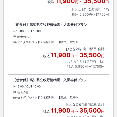
11,900
35,500
税込
円
〜
円
おとな1名 (
2
名1室)｜
1
泊
税込
5,950円〜17,750円
【朝食付】高知県立牧野植物園・入園券付プラン
IN
チェックイン
15:00
/ OUT
チェックアウト
10:00
朝食のみ
セミダブルベッド２名様利用 【喫煙】
12平米
おとな
2
名
1
泊
1
部屋 合計
11,900
35,500
税込
円
〜
円
おとな1名 (
2
名1室)｜
1
泊
税込
5,950円〜17,750円
【朝食付】高知県立牧野植物園・入園券付プラン
IN
チェックイン
15:00
/ OUT
チェックアウト
10:00
朝食のみ
セミダブルベッド２名様利用 【禁煙】
12平米
おとな
2
名
1
泊
1
部屋 合計
11,900
35,500
税込
円
〜
円
おとな1名 (
2
名1室)｜
1
泊