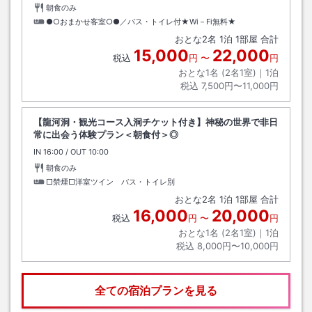
朝食のみ
●○おまかせ客室○●／バス・トイレ付★Wi－Fi無料★
おとな
2
名
1
泊
1
部屋 合計
15,000
22,000
税込
円
〜
円
おとな1名 (
2
名1室)｜
1
泊
税込
7,500円〜11,000円
【龍河洞・観光コース入洞チケット付き】神秘の世界で非日
常に出会う体験プラン＜朝食付＞◎
IN
チェックイン
16:00
/ OUT
チェックアウト
10:00
朝食のみ
□禁煙□洋室ツイン バス・トイレ別
おとな
2
名
1
泊
1
部屋 合計
16,000
20,000
税込
円
〜
円
おとな1名 (
2
名1室)｜
1
泊
税込
8,000円〜10,000円
全ての宿泊プランを見る