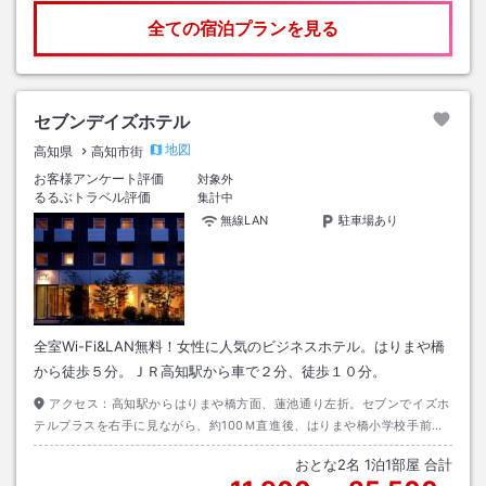
全ての宿泊プランを見る
セブンデイズホテル
地図
高知県
高知市街
お客様アンケート評価
対象外
るるぶトラベル評価
集計中
無線LAN
駐車場あり
全室Wi-Fi&LAN無料！女性に人気のビジネスホテル。はりまや橋
から徒歩５分。ＪＲ高知駅から車で２分、徒歩１０分。
アクセス：
高知駅からはりまや橋方面、蓮池通り左折。セブンでイズホ
テルプラスを右手に見ながら、約100Ｍ直進後、はりまや橋小学校手前右
側。
おとな
2
名
1
泊
1
部屋 合計