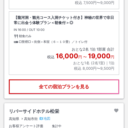
税込
7,500円〜9,000円
【龍河洞・観光コース入洞チケット付き】神秘の世界で非日
常に出会う体験プラン＜朝食付＞◎
IN
チェックイン
16:00
/ OUT
チェックアウト
10:00
朝食のみ
□禁煙□＜街側＞和室（６～１０畳）／トイレ付
おとな
2
名
1
泊
1
部屋 合計
16,000
19,000
税込
円
〜
円
おとな1名 (
2
名1室)｜
1
泊
税込
8,000円〜9,500円
全ての宿泊プランを見る
リバーサイドホテル松栄
地図
高知県
高知市街
お客様アンケート評価
集計中