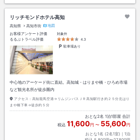
リッチモンドホテル高知
地図
高知県
高知市街
お客様アンケート評価
対象外
るるぶトラベル評価
4.3
駐車場あり
中心地のアーケード街に直結。高知城・はりまや橋・ひろめ市場
など観光名所が徒歩圏内
アクセス：
高知龍馬空港→リムジンバスＪＲ高知駅行き約２５分北はり
まや橋下車→徒歩約５分
おとな
2
名
1
泊
1
部屋 合計
11,600
55,600
税込
円
〜
円
おとな1名 (
2
名1室)｜
1
泊
税込
5,800円〜27,800円