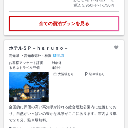
税込
5,950円〜17,750円
全ての宿泊プランを見る
ホテルＳＰ－ｈａｒｕｎｏ－
地図
高知県
高知市郊外・桂浜
お客様アンケート評価
対象外
るるぶトラベル評価
集計中
大浴場あり
駐車場あり
全国的に評価の高い高知県が誇れる総合運動公園内に位置してお
り、自然がいっぱいの豊かな風景がここにあります。市内より車
で２０分。駐車場無料。