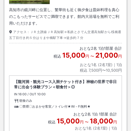
高知市の鏡川畔に位置し、繁華街も近く御夕食は皿鉢料理を真心
のこもったサービスでご満喫できます。館内大浴場を無料でご利
用いただけます。
アクセス：
ＪＲ土讃線ＪＲ高知駅→私鉄とさでん交通高知駅から桟橋通
五丁目行き約５分はりまや橋駅下車→徒歩約７分
おとな
2
名
1
泊
1
部屋 合計
15,000
21,000
税込
円
〜
円
おとな1名 (
2
名1室)｜
1
泊
税込
7,500円〜10,500円
【龍河洞・観光コース入洞チケット付き】神秘の世界で非日
常に出会う体験プラン＜朝食付＞◎
IN
チェックイン
16:00
/ OUT
チェックアウト
10:00
朝食のみ
〇禁煙〇おまかせ客室／トイレ付★Wi－Fi無料★
おとな
2
名
1
泊
1
部屋 合計
15,000
18,000
税込
円
〜
円
おとな1名 (
2
名1室)｜
1
泊