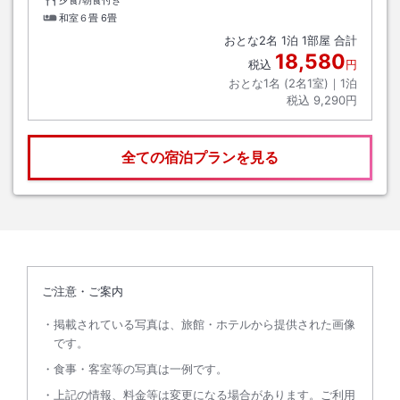
和室６畳
6畳
おとな
2
名
1
泊
1
部屋 合計
18,580
税込
円
おとな1名 (
2
名1室)｜
1
泊
税込
9,290円
全ての宿泊プランを見る
ご注意・ご案内
掲載されている写真は、旅館・ホテルから提供された画像
です。
食事・客室等の写真は一例です。
上記の情報、料金等は変更になる場合があります。ご利用