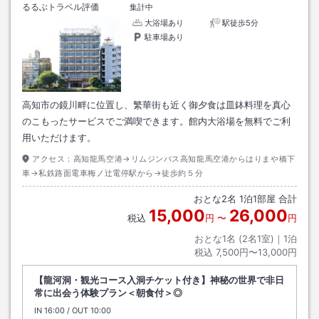
るるぶトラベル評価
集計中
大浴場あり
駅徒歩5分
駐車場あり
高知市の鏡川畔に位置し、繁華街も近く御夕食は皿鉢料理を真心
のこもったサービスでご満喫できます。館内大浴場を無料でご利
用いただけます。
アクセス：
高知龍馬空港→リムジンバス高知龍馬空港からはりまや橋下
車→私鉄路面電車梅ノ辻電停駅から→徒歩約５分
おとな
2
名
1
泊
1
部屋 合計
15,000
26,000
税込
円
〜
円
おとな1名 (
2
名1室)｜
1
泊
税込
7,500円〜13,000円
【龍河洞・観光コース入洞チケット付き】神秘の世界で非日
常に出会う体験プラン＜朝食付＞◎
IN
チェックイン
16:00
/ OUT
チェックアウト
10:00