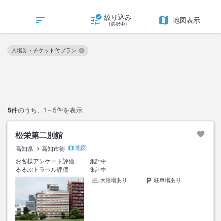
絞り込み
地図表示
(選択中)
入場券・チケット付プラン
この絞り込み条件を解除
5
件のうち、
1～5
件を表示
松栄第二別館
地図
高知県
高知市街
お客様アンケート評価
集計中
るるぶトラベル評価
集計中
大浴場あり
駐車場あり