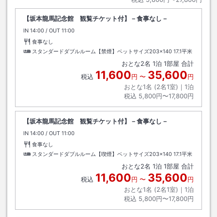
【坂本龍馬記念館 観覧チケット付】－食事なし－
IN
チェックイン
14:00
/ OUT
チェックアウト
11:00
食事なし
スタンダードダブルルーム【禁煙】ベットサイズ203×140
17.1平米
おとな
2
名
1
泊
1
部屋 合計
11,600
35,600
税込
円
〜
円
おとな1名 (
2
名1室)｜
1
泊
税込
5,800円〜17,800円
【坂本龍馬記念館 観覧チケット付】－食事なし－
IN
チェックイン
14:00
/ OUT
チェックアウト
11:00
食事なし
スタンダードダブルルーム【喫煙】ベットサイズ203×140
17.1平米
おとな
2
名
1
泊
1
部屋 合計
11,600
35,600
税込
円
〜
円
おとな1名 (
2
名1室)｜
1
泊
税込
5,800円〜17,800円