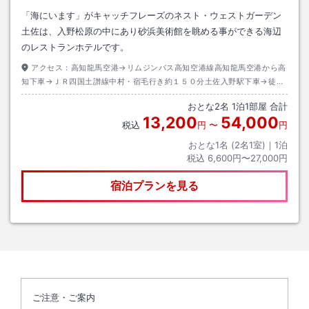
「海にいます」がキャッチフレーズのネスト・ウェストガーデン
土佐は、入野松原の中にあり砂浜美術館を眺める事ができる海辺
のレストランホテルです。
アクセス：
高知龍馬空港→リムジンバス高知空港線高知龍馬空港から高
知下車→ＪＲ四国土讃線中村・宿毛行き約１５０分土佐入野駅下車→徒歩
約８分
おとな
2
名
1
泊
1
部屋 合計
13,200
54,000
税込
円
〜
円
おとな1名 (
2
名1室)｜
1
泊
税込
6,600円〜27,000円
宿泊プランを見る
ご注意・ご案内