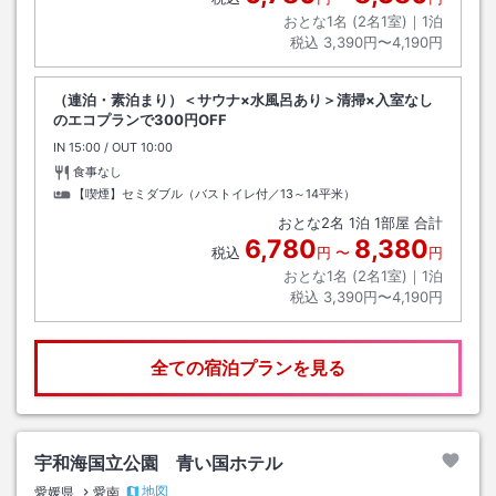
おとな1名 (
2
名1室)｜
1
泊
税込
3,390円〜4,190円
（連泊・素泊まり）＜サウナ×水風呂あり＞清掃×入室なし
のエコプランで300円OFF
IN
チェックイン
15:00
/ OUT
チェックアウト
10:00
食事なし
【喫煙】セミダブル（バストイレ付／13～14平米）
おとな
2
名
1
泊
1
部屋 合計
6,780
8,380
税込
円
〜
円
おとな1名 (
2
名1室)｜
1
泊
税込
3,390円〜4,190円
全ての宿泊プランを見る
宇和海国立公園 青い国ホテル
地図
愛媛県
愛南