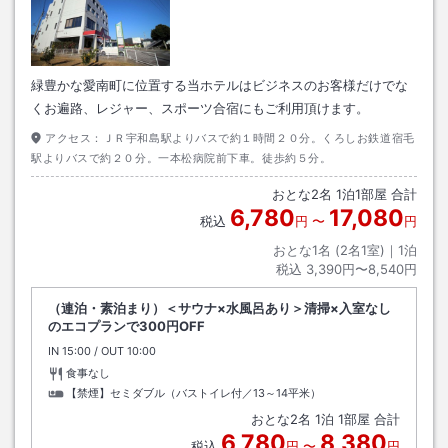
緑豊かな愛南町に位置する当ホテルはビジネスのお客様だけでな
くお遍路、レジャー、スポーツ合宿にもご利用頂けます。
アクセス：
ＪＲ宇和島駅よりバスで約１時間２０分。くろしお鉄道宿毛
駅よりバスで約２０分。一本松病院前下車。徒歩約５分。
おとな
2
名
1
泊
1
部屋 合計
6,780
17,080
税込
円
〜
円
おとな1名 (
2
名1室)｜
1
泊
税込
3,390円〜8,540円
（連泊・素泊まり）＜サウナ×水風呂あり＞清掃×入室なし
のエコプランで300円OFF
IN
チェックイン
15:00
/ OUT
チェックアウト
10:00
食事なし
【禁煙】セミダブル（バストイレ付／13～14平米）
おとな
2
名
1
泊
1
部屋 合計
6,780
8,380
税込
円
〜
円