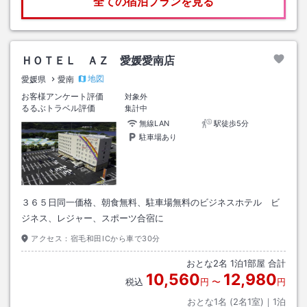
全ての宿泊プランを見る
ＨＯＴＥＬ ＡＺ 愛媛愛南店
地図
愛媛県
愛南
お客様アンケート評価
対象外
るるぶトラベル評価
集計中
無線LAN
駅徒歩5分
駐車場あり
３６５日同一価格、朝食無料、駐車場無料のビジネスホテル ビ
ジネス、レジャー、スポーツ合宿に
アクセス：
宿毛和田ICから車で30分
おとな
2
名
1
泊
1
部屋 合計
10,560
12,980
税込
円
〜
円
おとな1名 (
2
名1室)｜
1
泊