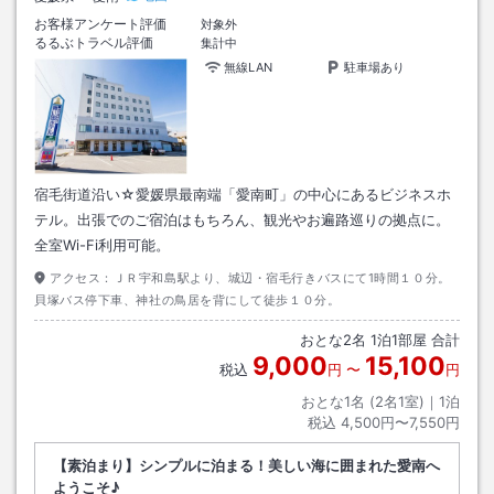
お客様アンケート評価
対象外
るるぶトラベル評価
集計中
無線LAN
駐車場あり
宿毛街道沿い☆愛媛県最南端「愛南町」の中心にあるビジネスホ
テル。出張でのご宿泊はもちろん、観光やお遍路巡りの拠点に。
全室Wi-Fi利用可能。
アクセス：
ＪＲ宇和島駅より、城辺・宿毛行きバスにて1時間１０分。
貝塚バス停下車、神社の鳥居を背にして徒歩１０分。
おとな
2
名
1
泊
1
部屋 合計
9,000
15,100
税込
円
〜
円
おとな1名 (
2
名1室)｜
1
泊
税込
4,500円〜7,550円
【素泊まり】シンプルに泊まる！美しい海に囲まれた愛南へ
ようこそ♪