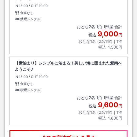
IN
チェックイン
15:00
/ OUT
チェックアウト
10:00
食事なし
禁煙シングル
おとな
2
名
1
泊
1
部屋 合計
9,000
税込
円
おとな1名 (
2
名1室)｜
1
泊
税込
4,500円
【素泊まり】シンプルに泊まる！美しい海に囲まれた愛南へ
ようこそ♪
IN
チェックイン
15:00
/ OUT
チェックアウト
10:00
食事なし
喫煙シングル
おとな
2
名
1
泊
1
部屋 合計
9,600
税込
円
おとな1名 (
2
名1室)｜
1
泊
税込
4,800円