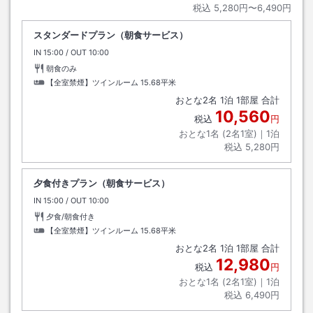
税込
5,280円〜6,490円
スタンダードプラン（朝食サービス）
IN
チェックイン
15:00
/ OUT
チェックアウト
10:00
朝食のみ
【全室禁煙】ツインルーム
15.68平米
おとな
2
名
1
泊
1
部屋 合計
10,560
税込
円
おとな1名 (
2
名1室)｜
1
泊
税込
5,280円
夕食付きプラン（朝食サービス）
IN
チェックイン
15:00
/ OUT
チェックアウト
10:00
夕食/朝食付き
【全室禁煙】ツインルーム
15.68平米
おとな
2
名
1
泊
1
部屋 合計
12,980
税込
円
おとな1名 (
2
名1室)｜
1
泊
税込
6,490円