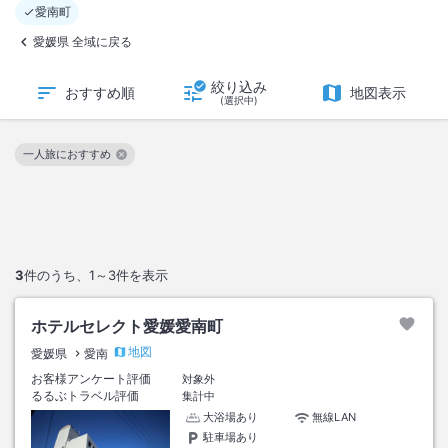
愛南町
愛媛県 全域に戻る
絞り込み
おすすめ順
地図表示
(選択中)
一人旅におすすめ
この絞り込み条件を解除
3
件のうち、
1～3
件を表示
ホテルセレクト愛媛愛南町
地図
愛媛県
愛南
お客様アンケート評価
対象外
るるぶトラベル評価
集計中
大浴場あり
無線LAN
駐車場あり