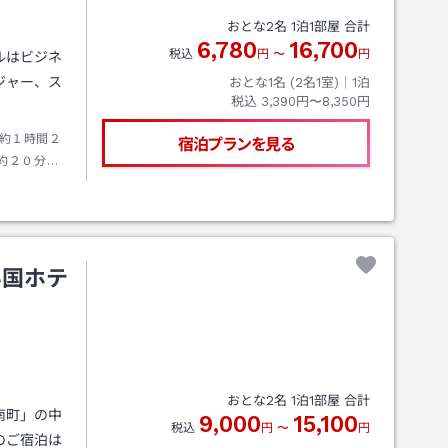
おとな
2
名
1
泊
1
部屋 合計
6,780
16,700
税込
円
〜
円
ルはビジネ
ジャー、ス
おとな1名 (
2
名1室)｜
1
泊
税込
3,390円〜8,350円
約１時間２
宿泊プランを見る
約２０分。
い国ホテ
おとな
2
名
1
泊
1
部屋 合計
南町」の中
9,000
15,100
税込
円
〜
円
のご宿泊は