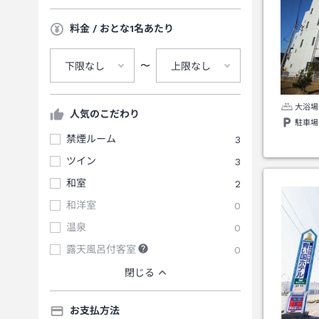
料金 / おとな1名あたり
〜
下限なし
上限なし
大浴場
人気のこだわり
駐車場
禁煙ルーム
3
ツイン
3
和室
2
和洋室
0
温泉
0
露天風呂付客室
0
閉じる
お支払方法