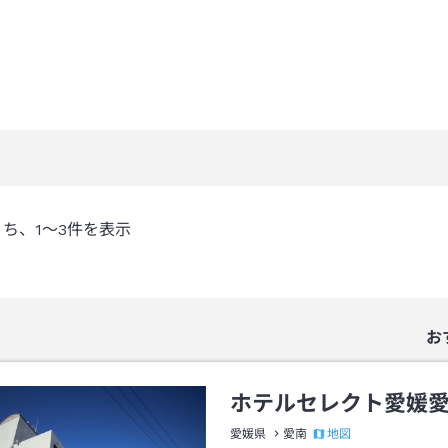
うち、
1～3
件を表示
お
ホテルセレクト愛媛
地図
愛媛県
愛南