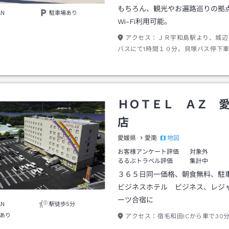
もちろん、観光やお遍路巡りの拠
AN
駐車場あり
Wi-Fi利用可能。
アクセス：
ＪＲ宇和島駅より、城辺
バスにて1時間１０分。貝塚バス停下
居を背にして徒歩１０分。
ＨＯＴＥＬ ＡＺ 
店
地図
愛媛県
愛南
お客様アンケート評価
対象外
るるぶトラベル評価
集計中
３６５日同一価格、朝食無料、駐
ビジネスホテル ビジネス、レジ
ーツ合宿に
AN
駅徒歩5分
あり
アクセス：
宿毛和田ICから車で30