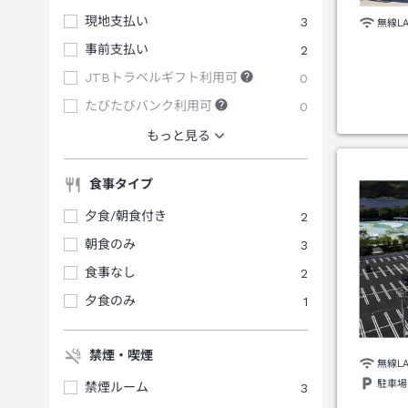
現地支払い
3
無線L
事前支払い
2
JTBトラベルギフト利用可
0
たびたびバンク利用可
0
もっと見る
食事タイプ
夕食/朝食付き
2
朝食のみ
3
食事なし
2
夕食のみ
1
禁煙・喫煙
無線L
駐車場
禁煙ルーム
3