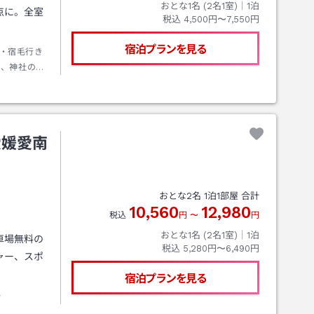
おとな1名 (
2
名1室)｜
1
泊
点に。全室
税込
4,500円〜7,550円
宿泊プランを見る
・宿毛行き
車、神社の鳥
愛媛愛南
おとな
2
名
1
泊
1
部屋 合計
10,560
12,980
税込
円
〜
円
おとな1名 (
2
名1室)｜
1
泊
車場無料の
税込
5,280円〜6,490円
ャー、スポ
宿泊プランを見る
分