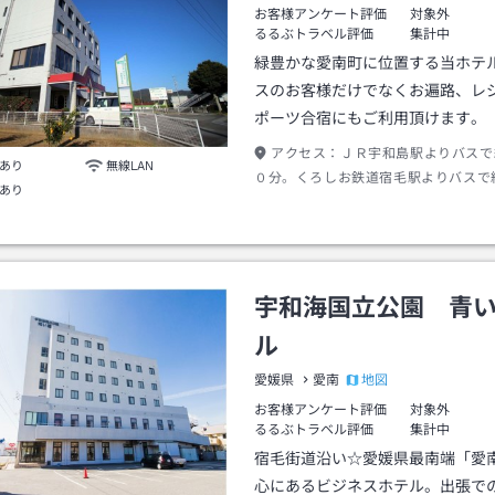
お客様アンケート評価
対象外
るるぶトラベル評価
集計中
緑豊かな愛南町に位置する当ホテ
スのお客様だけでなくお遍路、レ
ポーツ合宿にもご利用頂けます。
アクセス：
ＪＲ宇和島駅よりバスで
あり
無線LAN
０分。くろしお鉄道宿毛駅よりバスで
あり
一本松病院前下車。徒歩約５分。
宇和海国立公園 青
ル
地図
愛媛県
愛南
お客様アンケート評価
対象外
るるぶトラベル評価
集計中
宿毛街道沿い☆愛媛県最南端「愛
心にあるビジネスホテル。出張で