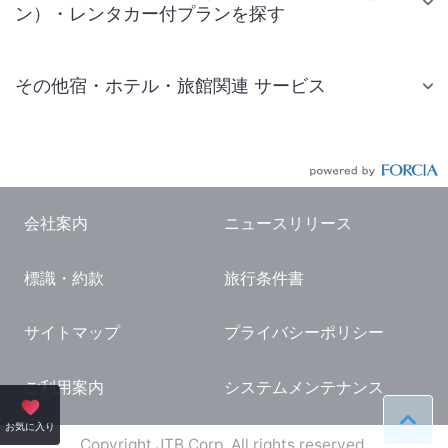
ン）・レンタカー付プランを探す
その他宿・ホテル・旅館関連 サービス
国内旅行・国内ツアー
JR・新幹線付きツアー
航空券付きツアー
会社案内
ニュースリリース
現地観光・レジャーチケット
標識・約款
旅行条件書
国内観光ガイド
旅行・観光情報
サイトマップ
プライバシーポリシー
ご利用案内
システムメンテナンス
ペー
お気に入り
Copyright JTB Corp. All rights reserved.