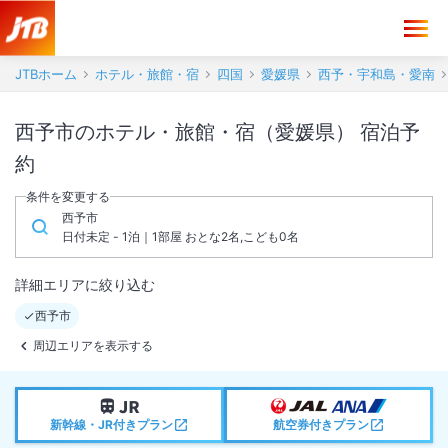
JTBホーム
ホテル・旅館・宿
四国
愛媛県
西予・宇和島・愛南
西予市のホテル・旅館・宿（愛媛県） 宿泊予
約
条件を変更する
西予市
日付未定 - 1泊｜1部屋 おとな2名,こども0名
詳細エリアに絞り込む
西予市
周辺エリアを表示する
新幹線・JR付きプラン
航空券付きプラン