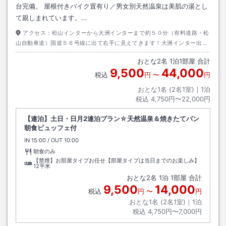
台完備。 屋根付きバイク置有り／男女別天然温泉は美肌の湯とし
て親しまれています。…
アクセス：
松山インターから大洲インターまで約５０分（有料道路・松
山自動車道）国道５６号線に出て右手に見えてきます！大洲インター出て
約１分です。
おとな
2
名
1
泊
1
部屋 合計
9,500
44,000
税込
円
〜
円
おとな1名 (
2
名1室)｜
1
泊
税込
4,750円〜22,000円
【連泊】土日・日月2連泊プラン☆天然温泉＆焼きたてパン
朝食ビュッフェ付
IN
チェックイン
15:00
/ OUT
チェックアウト
10:00
朝食のみ
【禁煙】お部屋タイプお任せ【部屋タイプは当日までのお楽しみ】
12平米
おとな
2
名
1
泊
1
部屋 合計
9,500
14,000
税込
円
〜
円
おとな1名 (
2
名1室)｜
1
泊
税込
4,750円〜7,000円