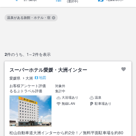
(選択中)
温泉がある旅館・ホテル・宿
この絞り込み条件を解除
2
件のうち、
1～2
件を表示
スーパーホテル愛媛・大洲インター
地図
愛媛県
大洲
お客様アンケート評価
対象外
るるぶトラベル評価
集計中
大浴場あり
温泉
無線LAN
駐車場あり
松山自動車道大洲インターから約2分！／無料平面駐車場を約80