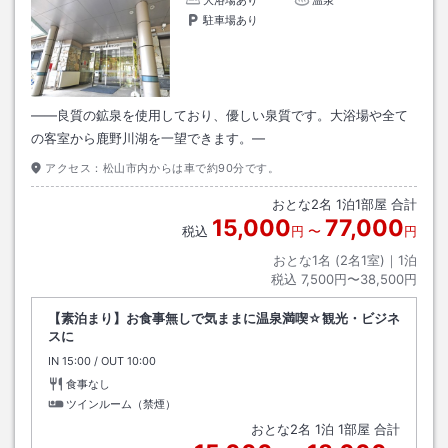
駐車場あり
――良質の鉱泉を使用しており、優しい泉質です。大浴場や全て
の客室から鹿野川湖を一望できます。―
アクセス：
松山市内からは車で約90分です。
おとな
2
名
1
泊
1
部屋 合計
15,000
77,000
税込
円
〜
円
おとな1名 (
2
名1室)｜
1
泊
税込
7,500円〜38,500円
【素泊まり】お食事無しで気ままに温泉満喫☆観光・ビジネ
スに
IN
チェックイン
15:00
/ OUT
チェックアウト
10:00
食事なし
ツインルーム（禁煙）
おとな
2
名
1
泊
1
部屋 合計