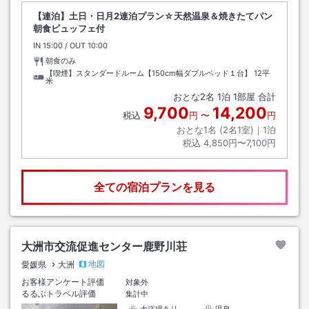
【連泊】土日・日月2連泊プラン☆天然温泉＆焼きたてパン
朝食ビュッフェ付
IN
チェックイン
15:00
/ OUT
チェックアウト
10:00
朝食のみ
【喫煙】スタンダードルーム【150cm幅ダブルベッド１台】
12平
米
おとな
2
名
1
泊
1
部屋 合計
9,700
14,200
税込
円
〜
円
おとな1名 (
2
名1室)｜
1
泊
税込
4,850円〜7,100円
全ての宿泊プランを見る
大洲市交流促進センター鹿野川荘
地図
愛媛県
大洲
お客様アンケート評価
対象外
るるぶトラベル評価
集計中
大浴場あり
温泉