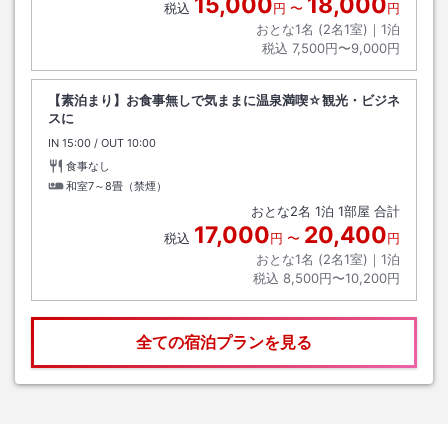
15,000
18,000
税込
円
〜
円
おとな1名 (
2
名1室)｜
1
泊
税込
7,500円〜9,000円
【素泊まり】お食事無しで気ままに温泉満喫☆観光・ビジネ
スに
IN
チェックイン
15:00
/ OUT
チェックアウト
10:00
食事なし
和室7～8畳（禁煙）
おとな
2
名
1
泊
1
部屋 合計
17,000
20,400
税込
円
〜
円
おとな1名 (
2
名1室)｜
1
泊
税込
8,500円〜10,200円
全ての宿泊プランを見る