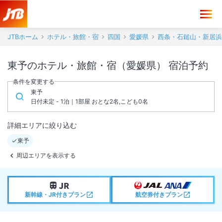
JTBホーム
ホテル・旅館・宿
四国
愛媛県
西条・石鎚山・新居浜
東予のホテル・旅館・宿（愛媛県） 宿泊予約
条件を変更する
東予
日付未定 - 1泊｜1部屋 おとな2名,こども0名
詳細エリアに絞り込む
東予
周辺エリアを表示する
新幹線・JR付きプラン
航空券付きプラン