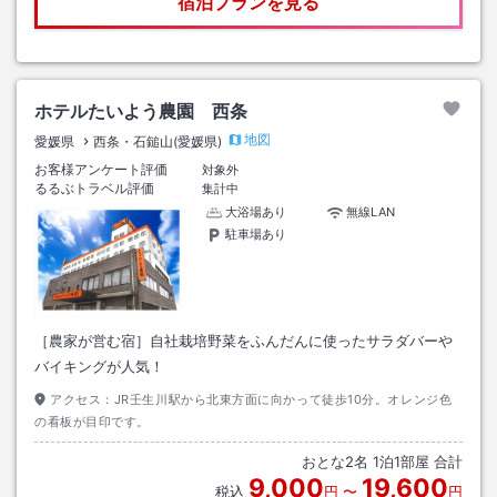
宿泊プランを見る
ホテルたいよう農園 西条
地図
愛媛県
西条・石鎚山(愛媛県)
お客様アンケート評価
対象外
るるぶトラベル評価
集計中
大浴場あり
無線LAN
駐車場あり
［農家が営む宿］自社栽培野菜をふんだんに使ったサラダバーや
バイキングが人気！
アクセス：
JR壬生川駅から北東方面に向かって徒歩10分。オレンジ色
の看板が目印です。
おとな
2
名
1
泊
1
部屋 合計
9,000
19,600
税込
円
〜
円