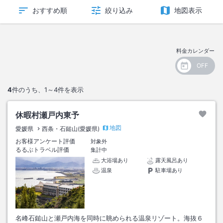
おすすめ順
絞り込み
地図表示
料金カレンダー
4
件のうち、
1～4
件を表示
休暇村瀬戸内東予
地図
愛媛県
西条・石鎚山(愛媛県)
お客様アンケート評価
対象外
るるぶトラベル評価
集計中
大浴場あり
露天風呂あり
温泉
駐車場あり
名峰石鎚山と瀬戸内海を同時に眺められる温泉リゾート。海抜６