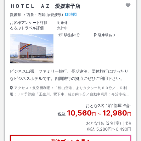
ＨＯＴＥＬ ＡＺ 愛媛東予店
地図
愛媛県
西条・石鎚山(愛媛県)
お客様アンケート評価
対象外
るるぶトラベル評価
集計中
駅徒歩5分
駐車場あり
ビジネス出張、ファミリー旅行、長期連泊、団体旅行にぴったり
なビジネスホテルです。四国旅行の拠点にぜひご利用下さい。
アクセス：
航空機利用：「松山空港」よりタクシー約６０分／ＪＲ利
用；ＪＲ予讃線「壬生川」駅下車、徒歩約３分／自動車利用：今治小松自
動車道「東予丹原iＩ．Ｃ」より県道４８号線から県道１３号線へ。
おとな
2
名
1
泊
1
部屋 合計
10,560
12,980
税込
円
〜
円
おとな1名 (
2
名1室)｜
1
泊
税込
5,280円〜6,490円