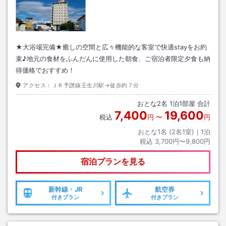
★大浴場完備★癒しの空間と広々機能的な客室で快適stayをお約
束♪地元の食材をふんだんに使用した朝食、ご宿泊者限定夕食も納
得価格でおすすめ！
アクセス：
ＪＲ予讃線壬生川駅→徒歩約７分
おとな
2
名
1
泊
1
部屋 合計
7,400
19,600
税込
円
〜
円
おとな1名 (
2
名1室)｜
1
泊
税込
3,700円〜9,800円
宿泊プランを見る
新幹線・JR
航空券
付きプラン
付きプラン