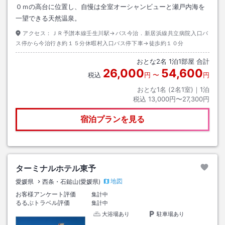
０ｍの高台に位置し、自慢は全室オーシャンビューと瀬戸内海を
一望できる天然温泉。
アクセス：
ＪＲ予讃本線壬生川駅→バス今治．新居浜線共立病院入口バ
ス停から今治行き約１５分休暇村入口バス停下車→徒歩約１０分
おとな
2
名
1
泊
1
部屋 合計
26,000
54,600
税込
円
〜
円
おとな1名 (
2
名1室)｜
1
泊
税込
13,000円〜27,300円
宿泊プランを見る
ターミナルホテル東予
地図
愛媛県
西条・石鎚山(愛媛県)
お客様アンケート評価
集計中
るるぶトラベル評価
集計中
大浴場あり
駐車場あり