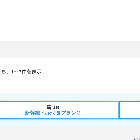
うち、
1～7
件を表示
新幹線・JR付きプラン
お