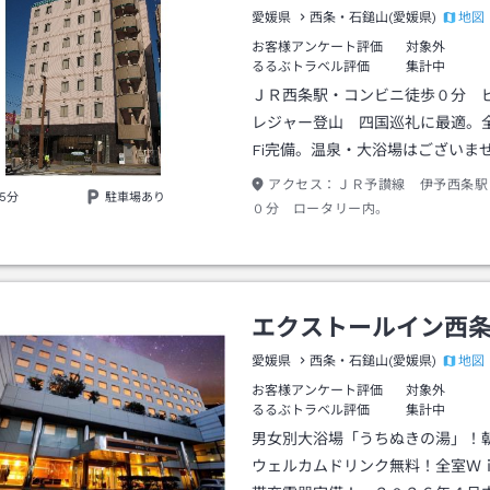
地図
愛媛県
西条・石鎚山(愛媛県)
お客様アンケート評価
対象外
るるぶトラベル評価
集計中
ＪＲ西条駅・コンビニ徒歩０分
レジャー登山 四国巡礼に最適。全
Fi完備。温泉・大浴場はございま
アクセス：
ＪＲ予讃線 伊予西条駅
5分
駐車場あり
０分 ロータリー内。
エクストールイン西
地図
愛媛県
西条・石鎚山(愛媛県)
お客様アンケート評価
対象外
るるぶトラベル評価
集計中
男女別大浴場「うちぬきの湯」！
ウェルカムドリンク無料！全室Ｗ