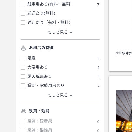
駐車場あり(有料・無料)
7
送迎あり(無料)
送迎あり（有料・無料）
もっと見る
お風呂の特徴
駅徒歩
温泉
2
大浴場あり
4
露天風呂あり
1
貸切・家族風呂あり
2
もっと見る
泉質・効能
泉質：硫黄泉
0
泉質：酸性泉
0