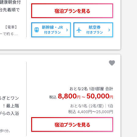
の健康朝食付
台先着順で
宿泊プランを見る
 【電車】
新幹線・JR
航空券
付きプラン
付きプラン
ーで約６分
動車道 い
おとな
2
名
1
泊
1
部屋 合計
8,800
50,000
税込
円
〜
円
ろぎとワン
！！最上階
おとな1名 (
2
名1室)｜
1
泊
税込
4,400円〜25,000円
がらの入浴
宿泊プランを見る
歩1分。