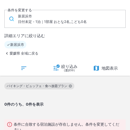
条件を変更する
新居浜市
日付未定 - 1泊｜1部屋 おとな2名,こども0名
詳細エリアに絞り込む
新居浜市
愛媛県 全域に戻る
絞り込み
地図表示
(選択中)
バイキング・ビュッフェ・食べ放題プラン
この絞り込み条件を解除
0
件のうち、0件を表示
条件に合致する宿泊施設が存在しません。条件を変更してくだ
さい。