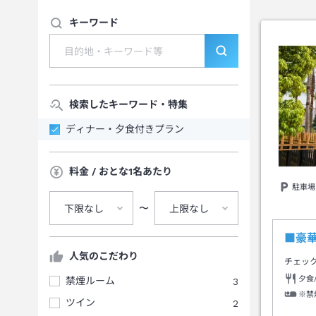
キーワード
検索したキーワード・特集
ディナー・夕食付きプラン
料金 / おとな1名あたり
駐車場
〜
下限なし
上限なし
■豪
人気のこだわり
チェッ
夕食
禁煙ルーム
3
※禁
ツイン
2