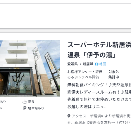
スーパーホテル新居
温泉「伊予の湯」
地図
愛媛県
新居浜
お客様アンケート評価
対象外
るるぶトラベル評価
集計中
無料朝食バイキング！♪天然温泉
完備★レディースルーム有！♪駐車
先着順で無料でお停めいただけま
あり
温泉
お越しの際はリニュ…
AN
駐車場あり
アクセス：
新居浜ICより新居浜市街
分。新居浜IC交差点を左折→（約7分
点を右折→（約3分）→スーパーホテ