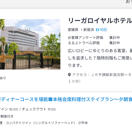
お
リーガロイヤルホテ
地図
愛媛県
新居浜
お客様アンケート評価
集計中
るるぶトラベル評価
集計中
広いロビーにゆとりのある客室、
しを追求した７階特別階もご用意
ります。
アクセス：
ＪＲ予讃線新居浜駅～タ
あり
１０分）
華ディナーコースを堪能■本格会席料理付ステイプラン～夕朝
クイン
15:00
/ チェックアウト
11:00
/朝食付き
煙 コンパクトツイン（シングル＋ソファーベッド）
21平米