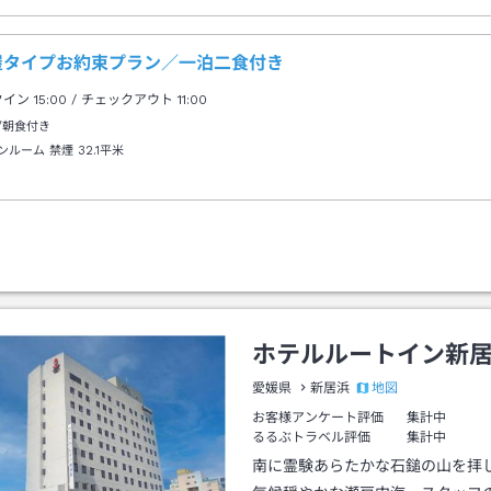
屋タイプお約束プラン／一泊二食付き
クイン
15:00
/ チェックアウト
11:00
/朝食付き
ンルーム 禁煙
32.1平米
ホテルルートイン新
地図
愛媛県
新居浜
お客様アンケート評価
集計中
るるぶトラベル評価
集計中
南に霊験あらたかな石鎚の山を拝