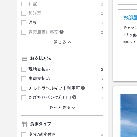
和室
0
和洋室
0
お部
温泉
1
チェッ
露天風呂付客室
0
夕食
閉じる
ツイ
お支払方法
現地支払い
3
事前支払い
3
JTBトラベルギフト利用可
1
たびたびバンク利用可
1
もっと見る
食事タイプ
夕食/朝食付き
3