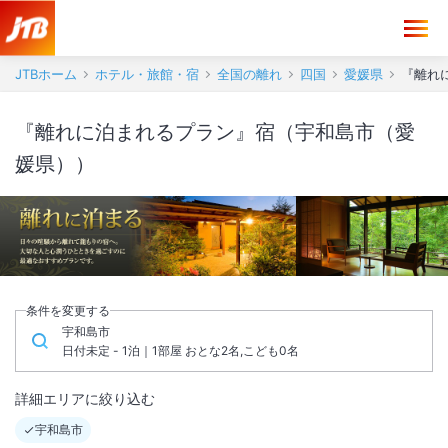
JTBホーム
ホテル・旅館・宿
全国の離れ
四国
愛媛県
『離れ
『離れに泊まれるプラン』宿（宇和島市（愛
媛県））
条件を変更する
宇和島市
日付未定 - 1泊｜1部屋 おとな2名,こども0名
詳細エリアに絞り込む
宇和島市