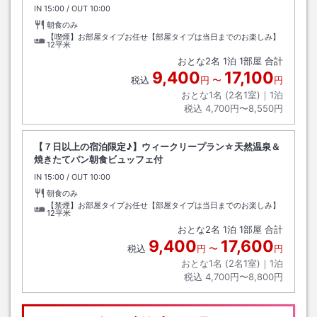
IN
チェックイン
15:00
/ OUT
チェックアウト
10:00
朝食のみ
【喫煙】お部屋タイプお任せ【部屋タイプは当日までのお楽しみ】
12平米
おとな
2
名
1
泊
1
部屋 合計
9,400
17,100
税込
円
〜
円
おとな1名 (
2
名1室)｜
1
泊
税込
4,700円〜8,550円
【７日以上の宿泊限定♪】ウィークリープラン☆天然温泉＆
焼きたてパン朝食ビュッフェ付
IN
チェックイン
15:00
/ OUT
チェックアウト
10:00
朝食のみ
【禁煙】お部屋タイプお任せ【部屋タイプは当日までのお楽しみ】
12平米
おとな
2
名
1
泊
1
部屋 合計
9,400
17,600
税込
円
〜
円
おとな1名 (
2
名1室)｜
1
泊
税込
4,700円〜8,800円