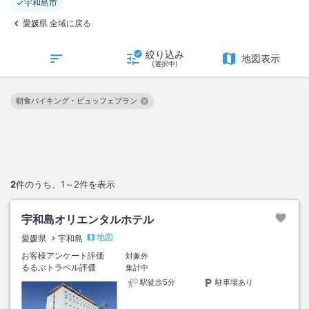
宇和島市
愛媛県 全域に戻る
絞り込み
地図表示
(選択中)
朝食バイキング・ビュッフェプラン
この絞り込み条件を解除
2
件のうち、
1～2
件を表示
宇和島オリエンタルホテル
地図
愛媛県
宇和島
お客様アンケート評価
対象外
るるぶトラベル評価
集計中
駅徒歩5分
駐車場あり