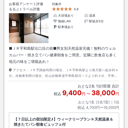
お客様アンケート評価
対象外
るるぶトラベル評価
4.8
大浴場あり
温泉
無線LAN
駅徒歩5分
駐車場あり
■ＪＲ宇和島駅出口目の前■男女別天然温泉完備！無料のウェル
カムバー・焼き立てパン健康朝食をご用意。近隣に飲食店も多く
地元の味をご堪能あれ！
アクセス：
ＪＲ予讃線利用の場合、ＪＲ宇和島駅より南方面へ徒歩約４
分。自動車利用の場合、松山自動車道宇和島朝日ＩＣより約４分。宇和島
朝日ＩＣより国道３２０号線に入り、ローソン宇和島錦町店前交差点を右
おとな
2
名
1
泊
1
部屋 合計
折してすぐ。
9,400
38,000
税込
円
〜
円
おとな1名 (
2
名1室)｜
1
泊
税込
4,700円〜19,000円
【７日以上の宿泊限定♪】ウィークリープラン☆天然温泉＆
焼きたてパン朝食ビュッフェ付