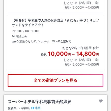
おとな1名 (
2
名1室)｜
1
泊
税込
5,000円〜7,400円
【朝食付】宇和島で人気のお弁当店「きむら」手づくりカツ
サンドをテイクアウト
IN
チェックイン
15:00
/ OUT
チェックアウト
10:00
朝食のみ
◇禁煙◇セミダブルルーム Wi－Fi全室対応
おとな
2
名
1
泊
1
部屋 合計
10,000
14,800
税込
円
〜
円
おとな1名 (
2
名1室)｜
1
泊
税込
5,000円〜7,400円
全ての宿泊プランを見る
スーパーホテル宇和島駅前天然温泉
地図
愛媛県
宇和島