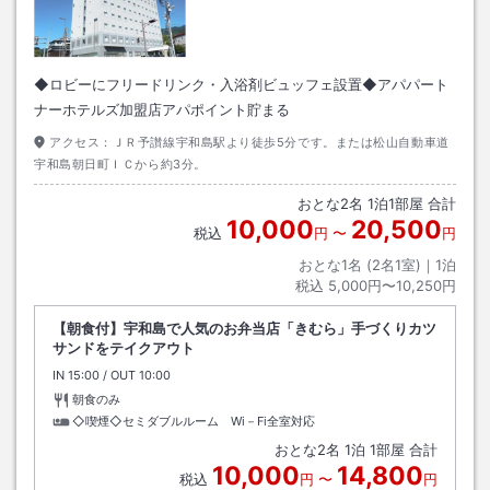
◆ロビーにフリードリンク・入浴剤ビュッフェ設置◆アパパート
ナーホテルズ加盟店アパポイント貯まる
アクセス：
ＪＲ予讃線宇和島駅より徒歩5分です。または松山自動車道
宇和島朝日町ＩＣから約3分。
おとな
2
名
1
泊
1
部屋 合計
10,000
20,500
税込
円
〜
円
おとな1名 (
2
名1室)｜
1
泊
税込
5,000円〜10,250円
【朝食付】宇和島で人気のお弁当店「きむら」手づくりカツ
サンドをテイクアウト
IN
チェックイン
15:00
/ OUT
チェックアウト
10:00
朝食のみ
◇喫煙◇セミダブルルーム Wi－Fi全室対応
おとな
2
名
1
泊
1
部屋 合計
10,000
14,800
税込
円
〜
円