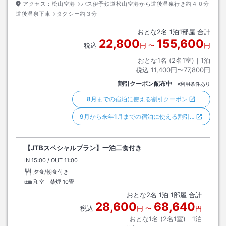
アクセス：
松山空港→バス伊予鉄道松山空港から道後温泉行き約４０分
道後温泉下車→タクシー約３分
おとな
2
名
1
泊
1
部屋 合計
22,800
155,600
税込
円
〜
円
おとな1名 (
2
名1室)｜
1
泊
税込
11,400円〜77,800円
割引クーポン配布中
※利用条件あり
8月までの宿泊に使える割引クーポン
9月から来年1月までの宿泊に使える割引…
【JTBスペシャルプラン】一泊二食付き
IN
チェックイン
15:00
/ OUT
チェックアウト
11:00
夕食/朝食付き
和室 禁煙
10畳
おとな
2
名
1
泊
1
部屋 合計
28,600
68,640
税込
円
〜
円
おとな1名 (
2
名1室)｜
1
泊