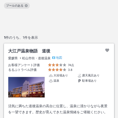
プールのある
この絞り込み条件を解除
1
件のうち、
1
件を表示
大江戸温泉物語 道後
地図
愛媛県
松山市街・道後温泉
お客様アンケート評価
74点
るるぶトラベル評価
3.8
大浴場あり
露天風呂あり
温泉
駐車場あり
活気に満ちた道後温泉の高台に位置し、温泉に浸かりながら夜景
を一望できます。歴史が育んできた温泉情緒をご堪能ください。