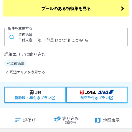
プールのある宿特集を見る
条件を変更する
道後温泉
日付未定 - 1泊｜1部屋 おとな2名,こども0名
詳細エリアに絞り込む
道後温泉
周辺エリアを表示する
新幹線・JR付きプラン
航空券付きプラン
絞り込み
評価順
地図表示
(選択中)