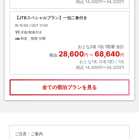
税込
14,300円〜34,320円
【JTBスペシャルプラン】一泊二食付き
IN
チェックイン
15:00
/ OUT
チェックアウト
11:00
夕食/朝食付き
和室 禁煙
10畳
おとな
2
名
1
泊
1
部屋 合計
28,600
68,640
税込
円
〜
円
おとな1名 (
2
名1室)｜
1
泊
税込
14,300円〜34,320円
全ての宿泊プランを見る
ご注意・ご案内