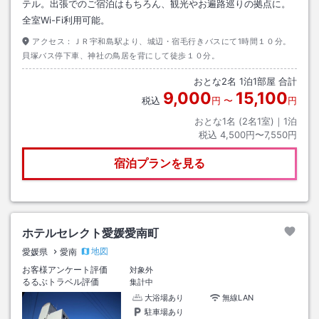
テル。出張でのご宿泊はもちろん、観光やお遍路巡りの拠点に。
全室Wi-Fi利用可能。
アクセス：
ＪＲ宇和島駅より、城辺・宿毛行きバスにて1時間１０分。
貝塚バス停下車、神社の鳥居を背にして徒歩１０分。
おとな
2
名
1
泊
1
部屋 合計
9,000
15,100
税込
円
〜
円
おとな1名 (
2
名1室)｜
1
泊
税込
4,500円〜7,550円
宿泊プランを見る
ホテルセレクト愛媛愛南町
地図
愛媛県
愛南
お客様アンケート評価
対象外
るるぶトラベル評価
集計中
大浴場あり
無線LAN
駐車場あり