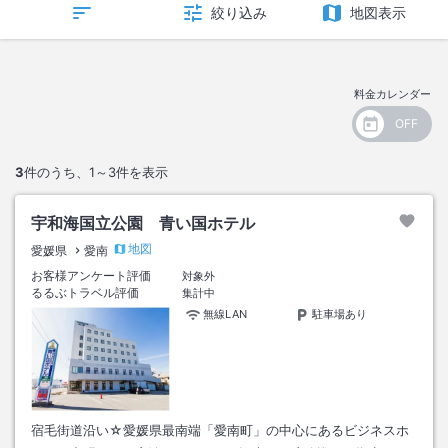
絞り込み
地図表示
料金カレンダー
3
件のうち、
1～3
件を表示
宇和海国立公園 青い国ホテル
地図
愛媛県
愛南
お客様アンケート評価
対象外
るるぶトラベル評価
集計中
無線LAN
駐車場あり
宿毛街道沿い☆愛媛県最南端「愛南町」の中心にあるビジネスホ