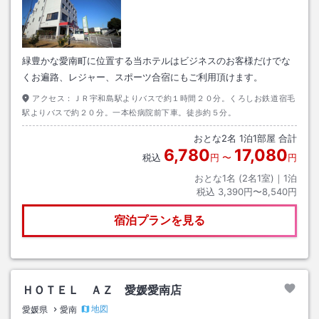
緑豊かな愛南町に位置する当ホテルはビジネスのお客様だけでな
くお遍路、レジャー、スポーツ合宿にもご利用頂けます。
アクセス：
ＪＲ宇和島駅よりバスで約１時間２０分。くろしお鉄道宿毛
駅よりバスで約２０分。一本松病院前下車。徒歩約５分。
おとな
2
名
1
泊
1
部屋 合計
6,780
17,080
税込
円
〜
円
おとな1名 (
2
名1室)｜
1
泊
税込
3,390円〜8,540円
宿泊プランを見る
ＨＯＴＥＬ ＡＺ 愛媛愛南店
地図
愛媛県
愛南