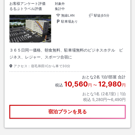
お客様アンケート評価
対象外
るるぶトラベル評価
集計中
無線LAN
駅徒歩5分
駐車場あり
３６５日同一価格、朝食無料、駐車場無料のビジネスホテル ビ
ジネス、レジャー、スポーツ合宿に
アクセス：
宿毛和田ICから車で30分
おとな
2
名
1
泊
1
部屋 合計
10,560
12,980
税込
円
〜
円
おとな1名 (
2
名1室)｜
1
泊
税込
5,280円〜6,490円
宿泊プランを見る