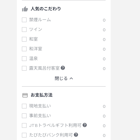
人気のこだわり
禁煙ルーム
0
ツイン
0
和室
0
和洋室
0
温泉
0
露天風呂付客室
0
閉じる
お支払方法
現地支払い
0
事前支払い
0
JTBトラベルギフト利用可
0
たびたびバンク利用可
0