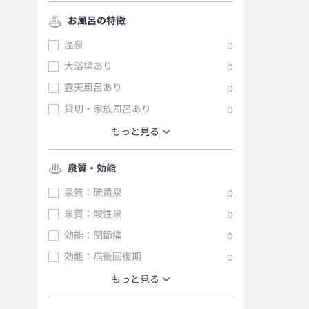
お風呂の特徴
温泉
0
大浴場あり
0
露天風呂あり
0
貸切・家族風呂あり
0
もっと見る
泉質・効能
泉質：硫黄泉
0
泉質：酸性泉
0
効能：関節痛
0
効能：病後回復期
0
もっと見る