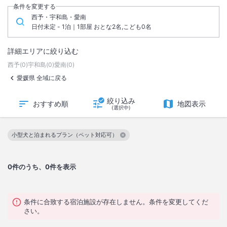
条件を変更する
西予・宇和島・愛南
日付未定 - 1泊｜1部屋 おとな2名,こども0名
詳細エリアに絞り込む
西予
(
0
)
宇和島
(
0
)
愛南
(
0
)
愛媛県 全域に戻る
絞り込み
おすすめ順
地図表示
(選択中)
小型犬と泊まれるプラン（ペット対応可）
この絞り込み条件を解除
0
件のうち、0件を表示
条件に合致する宿泊施設が存在しません。条件を変更してくだ
さい。