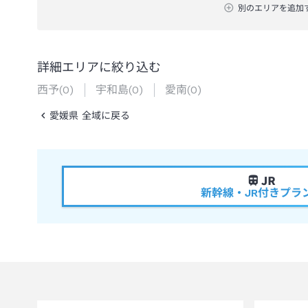
別のエリアを追加
詳細エリアに絞り込む
西予
(
0
)
宇和島
(
0
)
愛南
(
0
)
愛媛県 全域に戻る
新幹線・JR付きプラ