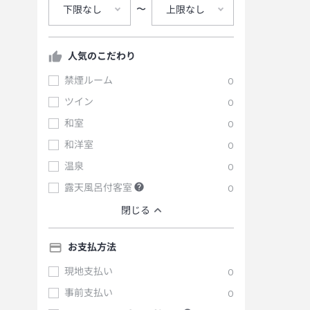
〜
下限なし
上限なし
人気のこだわり
禁煙ルーム
0
ツイン
0
和室
0
和洋室
0
温泉
0
露天風呂付客室
0
閉じる
お支払方法
現地支払い
0
事前支払い
0