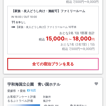
税込
7,500円〜9,000円
【家族・友人どうし向け・施錠可】ファミリールーム
IN
チェックイン
16:00
/ OUT
チェックアウト
10:00
食事なし
【家族・友人どうし向け】ファミリールーム
10平米
おとな
2
名
1
泊
1
部屋 合計
15,000
18,000
税込
円
〜
円
おとな1名 (
2
名1室)｜
1
泊
税込
7,500円〜9,000円
全ての宿泊プランを見る
宇和海国立公園 青い国ホテル
地図
愛媛県
愛南
お客様アンケート評価
対象外
るるぶトラベル評価
集計中
無線LAN
駐車場あり