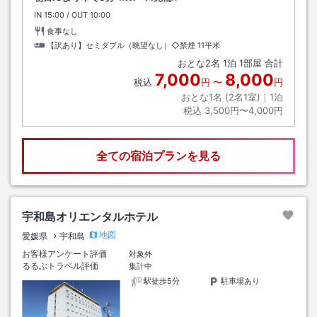
IN
チェックイン
15:00
/ OUT
チェックアウト
10:00
食事なし
【訳あり】セミダブル（眺望なし）◇禁煙
11平米
おとな
2
名
1
泊
1
部屋 合計
7,000
8,000
税込
円
〜
円
おとな1名 (
2
名1室)｜
1
泊
税込
3,500円〜4,000円
全ての宿泊プランを見る
宇和島オリエンタルホテル
地図
愛媛県
宇和島
お客様アンケート評価
対象外
るるぶトラベル評価
集計中
駅徒歩5分
駐車場あり