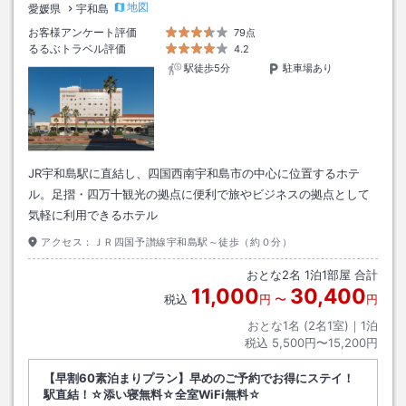
地図
愛媛県
宇和島
お客様アンケート評価
79点
るるぶトラベル評価
4.2
駅徒歩5分
駐車場あり
JR宇和島駅に直結し、四国西南宇和島市の中心に位置するホテ
ル。足摺・四万十観光の拠点に便利で旅やビジネスの拠点として
気軽に利用できるホテル
アクセス：
ＪＲ四国予讃線宇和島駅～徒歩（約０分）
おとな
2
名
1
泊
1
部屋 合計
11,000
30,400
税込
円
〜
円
おとな1名 (
2
名1室)｜
1
泊
税込
5,500円〜15,200円
【早割60素泊まりプラン】早めのご予約でお得にステイ！
駅直結！☆添い寝無料☆全室WiFi無料☆