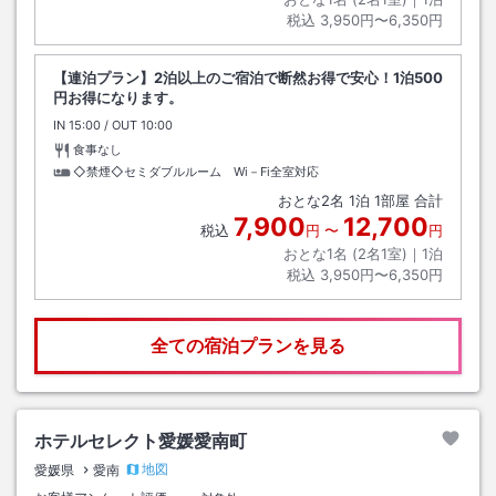
税込
3,950円〜6,350円
【連泊プラン】2泊以上のご宿泊で断然お得で安心！1泊500
円お得になります。
IN
チェックイン
15:00
/ OUT
チェックアウト
10:00
食事なし
◇禁煙◇セミダブルルーム Wi－Fi全室対応
おとな
2
名
1
泊
1
部屋 合計
7,900
12,700
税込
円
〜
円
おとな1名 (
2
名1室)｜
1
泊
税込
3,950円〜6,350円
全ての宿泊プランを見る
ホテルセレクト愛媛愛南町
地図
愛媛県
愛南