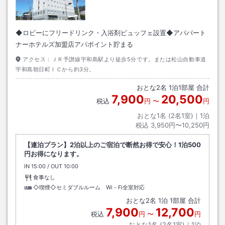
◆ロビーにフリードリンク・入浴剤ビュッフェ設置◆アパパート
ナーホテルズ加盟店アパポイント貯まる
アクセス：
ＪＲ予讃線宇和島駅より徒歩5分です。または松山自動車道
宇和島朝日町ＩＣから約3分。
おとな
2
名
1
泊
1
部屋 合計
7,900
20,500
税込
円
〜
円
おとな1名 (
2
名1室)｜
1
泊
税込
3,950円〜10,250円
【連泊プラン】2泊以上のご宿泊で断然お得で安心！1泊500
円お得になります。
IN
チェックイン
15:00
/ OUT
チェックアウト
10:00
食事なし
◇喫煙◇セミダブルルーム Wi－Fi全室対応
おとな
2
名
1
泊
1
部屋 合計
7,900
12,700
税込
円
〜
円
おとな1名 (
2
名1室)｜
1
泊