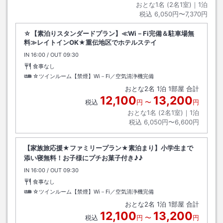
おとな1名 (
2
名1室)｜
1
泊
税込
6,050円〜7,370円
☆【素泊りスタンダードプラン】≪Wi－Fi完備＆駐車場無
料≫レイトインOK★重伝地区でホテルステイ
IN
チェックイン
16:00
/ OUT
チェックアウト
09:30
食事なし
☆ツインルーム【禁煙】Wi－Fi／空気清浄機完備
おとな
2
名
1
泊
1
部屋 合計
12,100
13,200
税込
円
〜
円
おとな1名 (
2
名1室)｜
1
泊
税込
6,050円〜6,600円
【家族旅応援★ファミリープラン★素泊まり】小学生まで
添い寝無料！お子様にプチお菓子付き♪♪
IN
チェックイン
16:00
/ OUT
チェックアウト
09:30
食事なし
☆ツインルーム【禁煙】Wi－Fi／空気清浄機完備
おとな
2
名
1
泊
1
部屋 合計
12,100
13,200
税込
円
〜
円