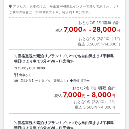
アクセス：
お車の場合、松山道宇和島北インターで降りて約２分。ＪＲ
ご利用の場合は、宇和島駅で下車、徒歩約１０分です。
おとな
2
名
1
泊
1
部屋 合計
7,000
28,000
税込
円
〜
円
おとな1名 (
2
名1室)｜
1
泊
税込
3,500円〜14,000円
＼価格重視の素泊りプラン！／いつでも自由気まま♪宇和島
朝日ICより車で3分≪Wi－Fi完備≫
IN
チェックイン
15:00
/ OUT
チェックアウト
10:00
食事なし
【訳あり】セミダブル（眺望なし）◆喫煙
11平米
おとな
2
名
1
泊
1
部屋 合計
7,000
8,000
税込
円
〜
円
おとな1名 (
2
名1室)｜
1
泊
税込
3,500円〜4,000円
＼価格重視の素泊りプラン！／いつでも自由気まま♪宇和島
朝日ICより車で3分≪Wi－Fi完備≫