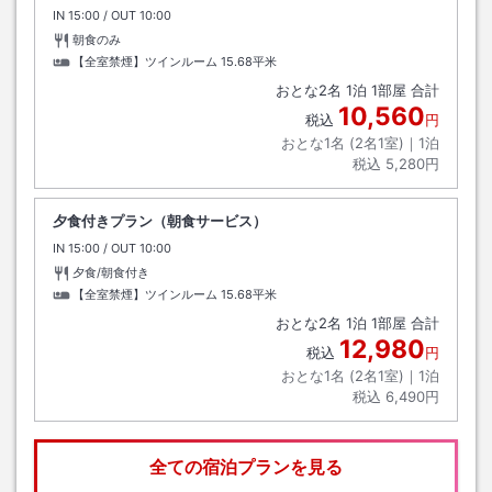
IN
チェックイン
15:00
/ OUT
チェックアウト
10:00
朝食のみ
【全室禁煙】ツインルーム
15.68平米
おとな
2
名
1
泊
1
部屋 合計
10,560
税込
円
おとな1名 (
2
名1室)｜
1
泊
税込
5,280円
夕食付きプラン（朝食サービス）
IN
チェックイン
15:00
/ OUT
チェックアウト
10:00
夕食/朝食付き
【全室禁煙】ツインルーム
15.68平米
おとな
2
名
1
泊
1
部屋 合計
12,980
税込
円
おとな1名 (
2
名1室)｜
1
泊
税込
6,490円
全ての宿泊プランを見る