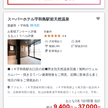
スーパーホテル宇和島駅前天然温泉
地図
愛媛県
宇和島
お客様アンケート評価
対象外
るるぶトラベル評価
4.8
大浴場あり
温泉
無線LAN
駅徒歩5分
駐車場あり
■ＪＲ宇和島駅出口目の前■男女別天然温泉完備！無料のウェル
カムバー・焼き立てパン健康朝食をご用意。近隣に飲食店も多く
地元の味をご堪能あれ！
アクセス：
ＪＲ予讃線利用の場合、ＪＲ宇和島駅より南方面へ徒歩約４
分。自動車利用の場合、松山自動車道宇和島朝日ＩＣより約４分。宇和島
朝日ＩＣより国道３２０号線に入り、ローソン宇和島錦町店前交差点を右
おとな
2
名
1
泊
1
部屋 合計
折してすぐ。
9,400
37,000
税込
円
〜
円