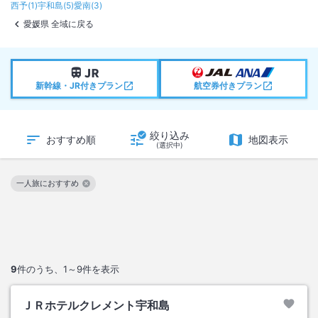
西予
(
1
)
宇和島
(
5
)
愛南
(
3
)
愛媛県 全域に戻る
新幹線・JR付きプラン
航空券付きプラン
絞り込み
おすすめ順
地図表示
(選択中)
一人旅におすすめ
この絞り込み条件を解除
9
件のうち、
1～9
件を表示
ＪＲホテルクレメント宇和島