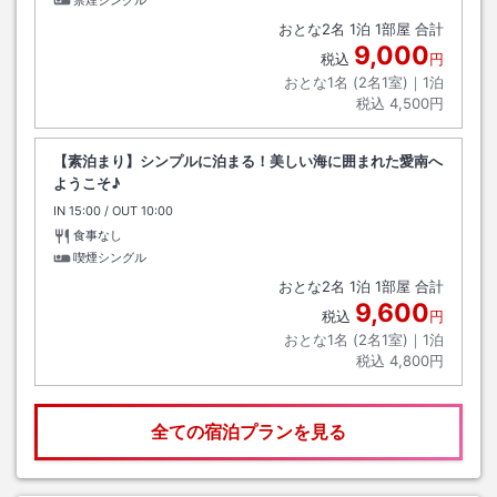
禁煙シングル
おとな
2
名
1
泊
1
部屋 合計
9,000
税込
円
おとな1名 (
2
名1室)｜
1
泊
税込
4,500円
【素泊まり】シンプルに泊まる！美しい海に囲まれた愛南へ
ようこそ♪
IN
チェックイン
15:00
/ OUT
チェックアウト
10:00
食事なし
喫煙シングル
おとな
2
名
1
泊
1
部屋 合計
9,600
税込
円
おとな1名 (
2
名1室)｜
1
泊
税込
4,800円
全ての宿泊プランを見る