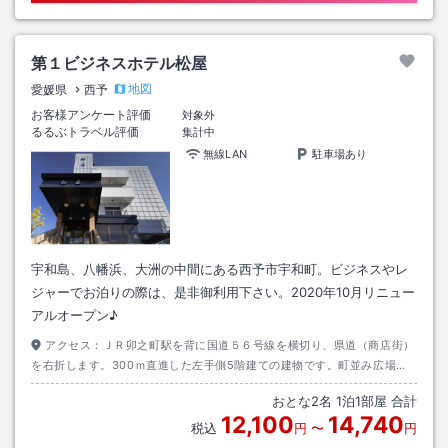
第１ビジネスホテル松屋
地図
愛媛県
西予
お客様アンケート評価
対象外
るるぶトラベル評価
集計中
無線LAN
駐車場あり
宇和島、八幡浜、大洲の中間にある西予市宇和町。ビジネスやレ
ジャーでお泊りの際は、是非御利用下さい。2020年10月リニュー
アルオープン♪
アクセス：
ＪＲ卯之町駅を背に国道５６号線を横切り、県道（商店街）
を右折します。300ｍ直進した左手側5階建ての建物です。町並み広場横
にあります。
おとな
2
名
1
泊
1
部屋 合計
12,100
14,740
税込
円
〜
円