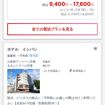
9,400
17,600
税込
円
〜
円
おとな1名 (
2
名1室)｜
1
泊
税込
4,700円〜8,800円
全ての宿泊プランを見る
ホテル イシバシ
地図
愛媛県
宇和島
お客様アンケート評価
対象外
るるぶトラベル評価
集計中
大浴場あり
駐車場あり
観光・ビジネスの拠点に！宇和島にお越しの際はぜひご利用くだ
さい【全室wi-fi完備・長期利用OK！】