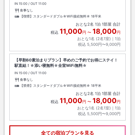
IN
チェックイン
15:00
/ OUT
チェックアウト
11:00
食事なし
【喫煙】スタンダードダブル☆WiFi接続無料☆
18平米
おとな
2
名
1
泊
1
部屋 合計
11,000
18,000
税込
円
〜
円
おとな1名 (
2
名1室)｜
1
泊
税込
5,500円〜9,000円
【早割60素泊まりプラン】早めのご予約でお得にステイ！
駅直結！☆添い寝無料☆全室WiFi無料☆
IN
チェックイン
15:00
/ OUT
チェックアウト
11:00
食事なし
【禁煙】スタンダードダブル☆WiFi接続無料☆
18平米
おとな
2
名
1
泊
1
部屋 合計
11,000
18,000
税込
円
〜
円
おとな1名 (
2
名1室)｜
1
泊
税込
5,500円〜9,000円
全ての宿泊プランを見る