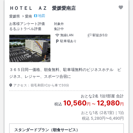
ＨＯＴＥＬ ＡＺ 愛媛愛南店
地図
愛媛県
愛南
お客様アンケート評価
対象外
るるぶトラベル評価
集計中
無線LAN
駅徒歩5分
駐車場あり
３６５日同一価格、朝食無料、駐車場無料のビジネスホテル ビ
ジネス、レジャー、スポーツ合宿に
アクセス：
宿毛和田ICから車で30分
おとな
2
名
1
泊
1
部屋 合計
10,560
12,980
税込
円
〜
円
おとな1名 (
2
名1室)｜
1
泊
税込
5,280円〜6,490円
スタンダードプラン（朝食サービス）