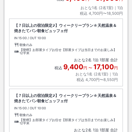
おとな1名 (
2
名1室)｜
1
泊
税込
4,700円〜18,500円
【７日以上の宿泊限定♪】ウィークリープラン☆天然温泉＆
焼きたてパン朝食ビュッフェ付
IN
チェックイン
15:00
/ OUT
チェックアウト
10:00
朝食のみ
【喫煙】お部屋タイプお任せ【部屋タイプは当日までのお楽しみ】
12平米
おとな
2
名
1
泊
1
部屋 合計
9,400
17,100
税込
円
〜
円
おとな1名 (
2
名1室)｜
1
泊
税込
4,700円〜8,550円
【７日以上の宿泊限定♪】ウィークリープラン☆天然温泉＆
焼きたてパン朝食ビュッフェ付
IN
チェックイン
15:00
/ OUT
チェックアウト
10:00
朝食のみ
【禁煙】お部屋タイプお任せ【部屋タイプは当日までのお楽しみ】
12平米
おとな
2
名
1
泊
1
部屋 合計