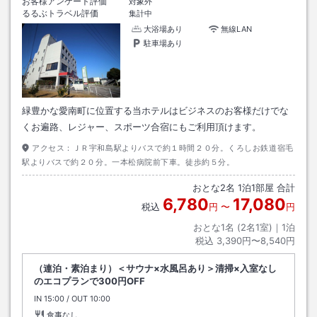
お客様アンケート評価
対象外
るるぶトラベル評価
集計中
大浴場あり
無線LAN
駐車場あり
緑豊かな愛南町に位置する当ホテルはビジネスのお客様だけでな
くお遍路、レジャー、スポーツ合宿にもご利用頂けます。
アクセス：
ＪＲ宇和島駅よりバスで約１時間２０分。くろしお鉄道宿毛
駅よりバスで約２０分。一本松病院前下車。徒歩約５分。
おとな
2
名
1
泊
1
部屋 合計
6,780
17,080
税込
円
〜
円
おとな1名 (
2
名1室)｜
1
泊
税込
3,390円〜8,540円
（連泊・素泊まり）＜サウナ×水風呂あり＞清掃×入室なし
のエコプランで300円OFF
IN
チェックイン
15:00
/ OUT
チェックアウト
10:00
食事なし