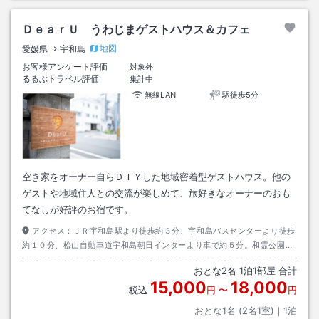
ＤｅａｒＵ うわじまゲストハウス＆カフェ
地図
愛媛県
宇和島
お客様アンケート評価
対象外
るるぶトラベル評価
集計中
無線LAN
駅徒歩5分
空き家をオーナー自らＤＩＹした地域密着型ゲストハウス。他の
ゲストや地域住人との交流が楽しめて、旅好きなオーナーのおも
てなしが好評のお宿です。
アクセス：
ＪＲ宇和島駅より徒歩約３分、宇和島バスセンターより徒歩
約１０分、松山自動車道宇和島朝日インターより車で約５分。和霊公園、
オリエンタルホテル、四国労金、宇和島簡易裁判所が近くです。
おとな
2
名
1
泊
1
部屋 合計
15,000
18,000
税込
円
〜
円
おとな1名 (
2
名1室)｜
1
泊