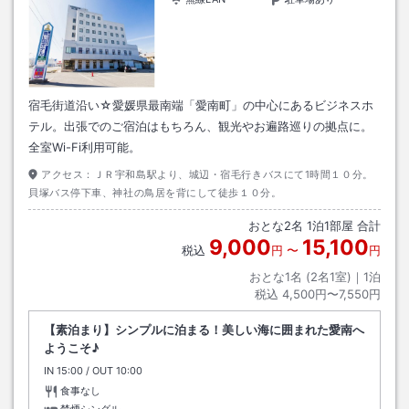
宿毛街道沿い☆愛媛県最南端「愛南町」の中心にあるビジネスホ
テル。出張でのご宿泊はもちろん、観光やお遍路巡りの拠点に。
全室Wi-Fi利用可能。
アクセス：
ＪＲ宇和島駅より、城辺・宿毛行きバスにて1時間１０分。
貝塚バス停下車、神社の鳥居を背にして徒歩１０分。
おとな
2
名
1
泊
1
部屋 合計
9,000
15,100
税込
円
〜
円
おとな1名 (
2
名1室)｜
1
泊
税込
4,500円〜7,550円
【素泊まり】シンプルに泊まる！美しい海に囲まれた愛南へ
ようこそ♪
IN
チェックイン
15:00
/ OUT
チェックアウト
10:00
食事なし