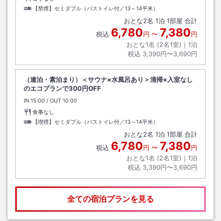
【禁煙】セミダブル（バストイレ付／13～14平米）
おとな
2
名
1
泊
1
部屋 合計
6,780
7,380
税込
円
〜
円
おとな1名 (
2
名1室)｜
1
泊
税込
3,390円〜3,690円
（連泊・素泊まり）＜サウナ×水風呂あり＞清掃×入室なし
のエコプランで300円OFF
IN
チェックイン
15:00
/ OUT
チェックアウト
10:00
食事なし
【喫煙】セミダブル（バストイレ付／13～14平米）
おとな
2
名
1
泊
1
部屋 合計
6,780
7,380
税込
円
〜
円
おとな1名 (
2
名1室)｜
1
泊
税込
3,390円〜3,690円
全ての宿泊プランを見る