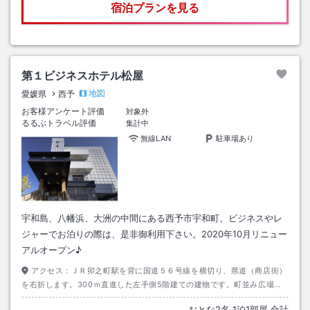
宿泊プランを見る
第１ビジネスホテル松屋
地図
愛媛県
西予
お客様アンケート評価
対象外
るるぶトラベル評価
集計中
無線LAN
駐車場あり
宇和島、八幡浜、大洲の中間にある西予市宇和町。ビジネスやレ
ジャーでお泊りの際は、是非御利用下さい。2020年10月リニュー
アルオープン♪
アクセス：
ＪＲ卯之町駅を背に国道５６号線を横切り、県道（商店街）
を右折します。300ｍ直進した左手側5階建ての建物です。町並み広場横
にあります。
おとな
2
名
1
泊
1
部屋 合計