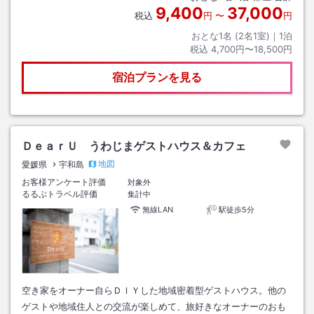
9,400
37,000
税込
円
〜
円
おとな1名 (
2
名1室)｜
1
泊
税込
4,700円〜18,500円
宿泊プランを見る
ＤｅａｒＵ うわじまゲストハウス＆カフェ
地図
愛媛県
宇和島
お客様アンケート評価
対象外
るるぶトラベル評価
集計中
無線LAN
駅徒歩5分
空き家をオーナー自らＤＩＹした地域密着型ゲストハウス。他の
ゲストや地域住人との交流が楽しめて、旅好きなオーナーのおも