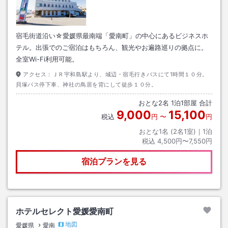
宿毛街道沿い☆愛媛県最南端「愛南町」の中心にあるビジネスホ
テル。出張でのご宿泊はもちろん、観光やお遍路巡りの拠点に。
全室Wi-Fi利用可能。
アクセス：
ＪＲ宇和島駅より、城辺・宿毛行きバスにて1時間１０分。
貝塚バス停下車、神社の鳥居を背にして徒歩１０分。
おとな
2
名
1
泊
1
部屋 合計
9,000
15,100
税込
円
〜
円
おとな1名 (
2
名1室)｜
1
泊
税込
4,500円〜7,550円
宿泊プランを見る
ホテルセレクト愛媛愛南町
地図
愛媛県
愛南