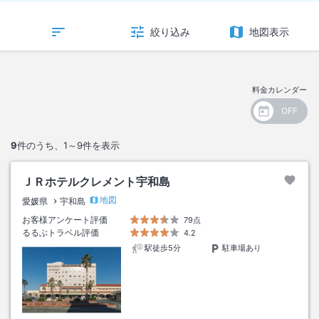
絞り込み
地図表示
料金カレンダー
9
件のうち、
1～9
件を表示
ＪＲホテルクレメント宇和島
地図
愛媛県
宇和島
お客様アンケート評価
79点
るるぶトラベル評価
4.2
駅徒歩5分
駐車場あり