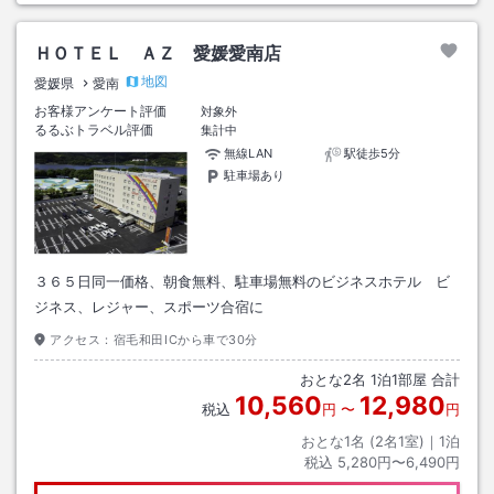
ＨＯＴＥＬ ＡＺ 愛媛愛南店
地図
愛媛県
愛南
お客様アンケート評価
対象外
るるぶトラベル評価
集計中
無線LAN
駅徒歩5分
駐車場あり
３６５日同一価格、朝食無料、駐車場無料のビジネスホテル ビ
ジネス、レジャー、スポーツ合宿に
アクセス：
宿毛和田ICから車で30分
おとな
2
名
1
泊
1
部屋 合計
10,560
12,980
税込
円
〜
円
おとな1名 (
2
名1室)｜
1
泊
税込
5,280円〜6,490円