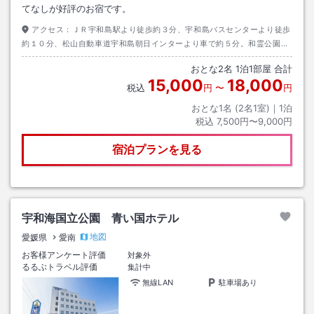
てなしが好評のお宿です。
アクセス：
ＪＲ宇和島駅より徒歩約３分、宇和島バスセンターより徒歩
約１０分、松山自動車道宇和島朝日インターより車で約５分。和霊公園、
オリエンタルホテル、四国労金、宇和島簡易裁判所が近くです。
おとな
2
名
1
泊
1
部屋 合計
15,000
18,000
税込
円
〜
円
おとな1名 (
2
名1室)｜
1
泊
税込
7,500円〜9,000円
宿泊プランを見る
宇和海国立公園 青い国ホテル
地図
愛媛県
愛南
お客様アンケート評価
対象外
るるぶトラベル評価
集計中
無線LAN
駐車場あり