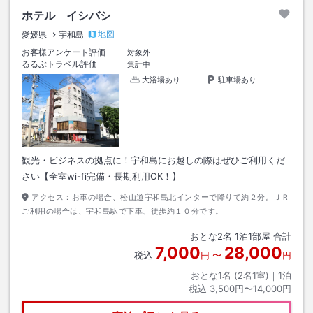
ホテル イシバシ
地図
愛媛県
宇和島
お客様アンケート評価
対象外
るるぶトラベル評価
集計中
大浴場あり
駐車場あり
観光・ビジネスの拠点に！宇和島にお越しの際はぜひご利用くだ
さい【全室wi-fi完備・長期利用OK！】
アクセス：
お車の場合、松山道宇和島北インターで降りて約２分。ＪＲ
ご利用の場合は、宇和島駅で下車、徒歩約１０分です。
おとな
2
名
1
泊
1
部屋 合計
7,000
28,000
税込
円
〜
円
おとな1名 (
2
名1室)｜
1
泊
税込
3,500円〜14,000円