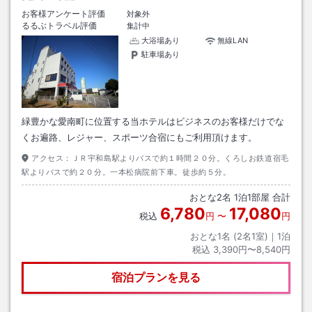
お客様アンケート評価
対象外
るるぶトラベル評価
集計中
大浴場あり
無線LAN
駐車場あり
緑豊かな愛南町に位置する当ホテルはビジネスのお客様だけでな
くお遍路、レジャー、スポーツ合宿にもご利用頂けます。
アクセス：
ＪＲ宇和島駅よりバスで約１時間２０分。くろしお鉄道宿毛
駅よりバスで約２０分。一本松病院前下車。徒歩約５分。
おとな
2
名
1
泊
1
部屋 合計
6,780
17,080
税込
円
〜
円
おとな1名 (
2
名1室)｜
1
泊
税込
3,390円〜8,540円
宿泊プランを見る