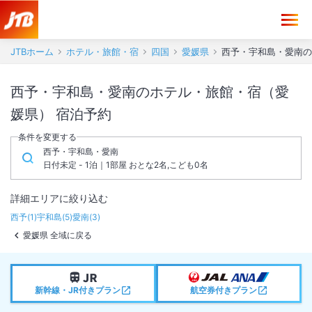
JTBホーム
ホテル・旅館・宿
四国
愛媛県
西予・宇和島・愛南の
西予・宇和島・愛南のホテル・旅館・宿（愛
媛県） 宿泊予約
条件を変更する
西予・宇和島・愛南
日付未定 - 1泊｜1部屋 おとな2名,こども0名
詳細エリアに絞り込む
西予
(
1
)
宇和島
(
5
)
愛南
(
3
)
愛媛県 全域に戻る
新幹線・JR付きプラン
航空券付きプラン