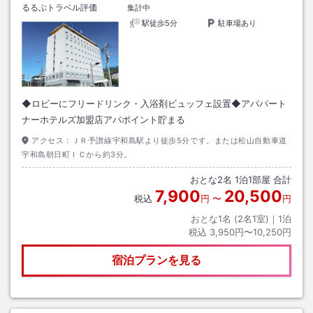
るるぶトラベル評価
集計中
駅徒歩5分
駐車場あり
◆ロビーにフリードリンク・入浴剤ビュッフェ設置◆アパパート
ナーホテルズ加盟店アパポイント貯まる
アクセス：
ＪＲ予讃線宇和島駅より徒歩5分です。または松山自動車道
宇和島朝日町ＩＣから約3分。
おとな
2
名
1
泊
1
部屋 合計
7,900
20,500
税込
円
〜
円
おとな1名 (
2
名1室)｜
1
泊
税込
3,950円〜10,250円
宿泊プランを見る