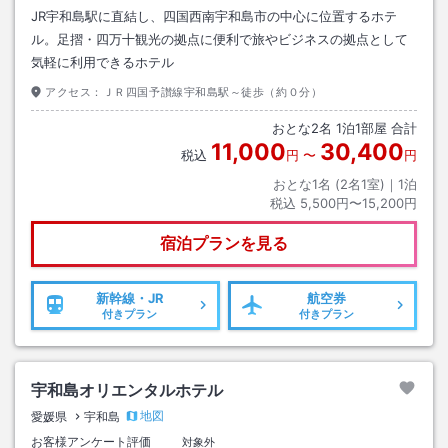
JR宇和島駅に直結し、四国西南宇和島市の中心に位置するホテ
ル。足摺・四万十観光の拠点に便利で旅やビジネスの拠点として
気軽に利用できるホテル
アクセス：
ＪＲ四国予讃線宇和島駅～徒歩（約０分）
おとな
2
名
1
泊
1
部屋 合計
11,000
30,400
税込
円
〜
円
おとな1名 (
2
名1室)｜
1
泊
税込
5,500円〜15,200円
宿泊プランを見る
新幹線・JR
航空券
付きプラン
付きプラン
宇和島オリエンタルホテル
地図
愛媛県
宇和島
お客様アンケート評価
対象外