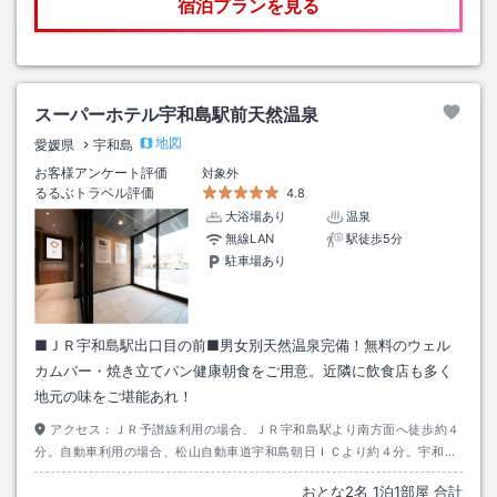
宿泊プランを見る
スーパーホテル宇和島駅前天然温泉
地図
愛媛県
宇和島
お客様アンケート評価
対象外
るるぶトラベル評価
4.8
大浴場あり
温泉
無線LAN
駅徒歩5分
駐車場あり
■ＪＲ宇和島駅出口目の前■男女別天然温泉完備！無料のウェル
カムバー・焼き立てパン健康朝食をご用意。近隣に飲食店も多く
地元の味をご堪能あれ！
アクセス：
ＪＲ予讃線利用の場合、ＪＲ宇和島駅より南方面へ徒歩約４
分。自動車利用の場合、松山自動車道宇和島朝日ＩＣより約４分。宇和島
朝日ＩＣより国道３２０号線に入り、ローソン宇和島錦町店前交差点を右
おとな
2
名
1
泊
1
部屋 合計
折してすぐ。