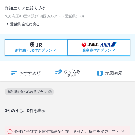
詳細エリアに絞り込む
久万高原
(
0
)
面河渓
(
0
)
四国カルスト（愛媛県）
(
0
)
愛媛県 全域に戻る
新幹線・JR付きプラン
航空券付きプラン
絞り込み
おすすめ順
地図表示
(選択中)
魚料理を食べられるプラン
この絞り込み条件を解除
0
件のうち、0件を表示
条件に合致する宿泊施設が存在しません。条件を変更してくだ