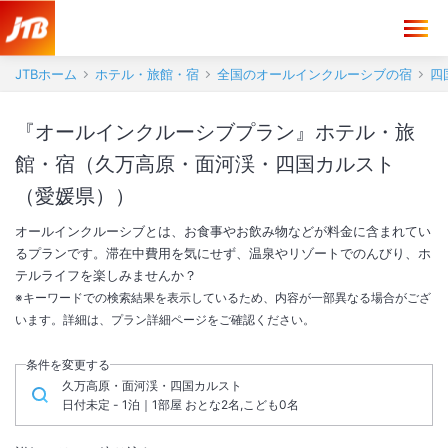
JTBホーム
ホテル・旅館・宿
全国のオールインクルーシブの宿
四
『オールインクルーシブプラン』ホテル・旅
館・宿（久万高原・面河渓・四国カルスト
（愛媛県））
オールインクルーシブとは、お食事やお飲み物などが料金に含まれてい
るプランです。滞在中費用を気にせず、温泉やリゾートでのんびり、ホ
テルライフを楽しみませんか？
※キーワードでの検索結果を表示しているため、内容が一部異なる場合がござ
います。詳細は、プラン詳細ページをご確認ください。
条件を変更する
久万高原・面河渓・四国カルスト
日付未定 - 1泊｜1部屋 おとな2名,こども0名