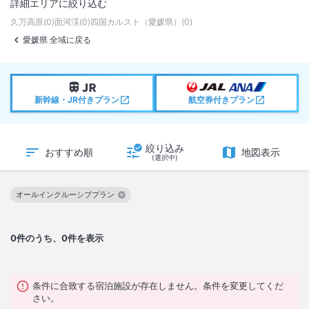
詳細エリアに絞り込む
久万高原
(
0
)
面河渓
(
0
)
四国カルスト（愛媛県）
(
0
)
愛媛県 全域に戻る
新幹線・JR付きプラン
航空券付きプラン
絞り込み
おすすめ順
地図表示
(選択中)
オールインクルーシブプラン
この絞り込み条件を解除
0
件のうち、0件を表示
条件に合致する宿泊施設が存在しません。条件を変更してくだ
さい。