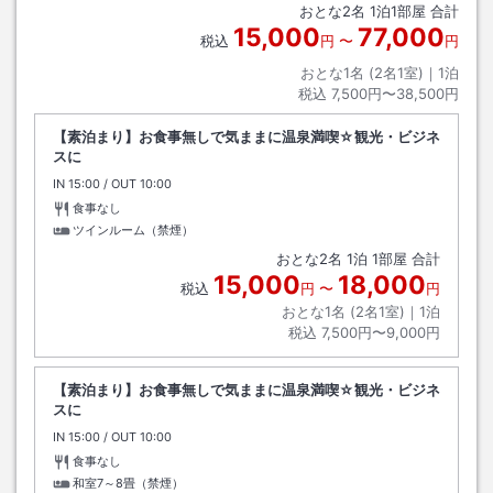
おとな
2
名
1
泊
1
部屋 合計
15,000
77,000
税込
円
〜
円
おとな1名 (
2
名1室)｜
1
泊
税込
7,500円〜38,500円
【素泊まり】お食事無しで気ままに温泉満喫☆観光・ビジネ
スに
IN
チェックイン
15:00
/ OUT
チェックアウト
10:00
食事なし
ツインルーム（禁煙）
おとな
2
名
1
泊
1
部屋 合計
15,000
18,000
税込
円
〜
円
おとな1名 (
2
名1室)｜
1
泊
税込
7,500円〜9,000円
【素泊まり】お食事無しで気ままに温泉満喫☆観光・ビジネ
スに
IN
チェックイン
15:00
/ OUT
チェックアウト
10:00
食事なし
和室7～8畳（禁煙）