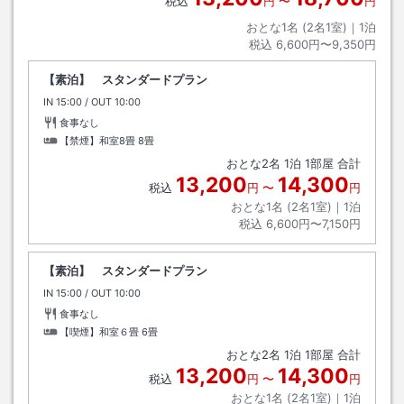
税込
円
〜
円
おとな1名 (
2
名1室)｜
1
泊
税込
6,600円〜9,350円
【素泊】 スタンダードプラン
IN
チェックイン
15:00
/ OUT
チェックアウト
10:00
食事なし
【禁煙】和室8畳
8畳
おとな
2
名
1
泊
1
部屋 合計
13,200
14,300
税込
円
〜
円
おとな1名 (
2
名1室)｜
1
泊
税込
6,600円〜7,150円
【素泊】 スタンダードプラン
IN
チェックイン
15:00
/ OUT
チェックアウト
10:00
食事なし
【喫煙】和室６畳
6畳
おとな
2
名
1
泊
1
部屋 合計
13,200
14,300
税込
円
〜
円
おとな1名 (
2
名1室)｜
1
泊