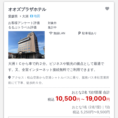
オオズプラザホテル
地図
愛媛県
大洲
お客様アンケート評価
対象外
るるぶトラベル評価
集計中
無線LAN
駐車場あり
大洲ＩＣから車で約２分。ビジネスや観光の拠点として最適で
す。又、全室インターネット接続無料でご利用できます。
アクセス：
松山空港から空港シャトルバスに乗り、肱南バス本社営業所
前にて下車、徒歩約５分。
おとな
2
名
1
泊
1
部屋 合計
10,500
19,000
税込
円
〜
円
おとな1名 (
2
名1室)｜
1
泊
税込
5,250円〜9,500円