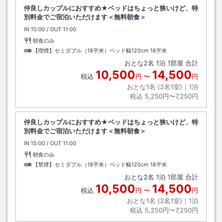
仲良しカップルにおすすめ★ベッドはちょっと狭いけど、特
別料金でご宿泊いただけます＜無料朝食＞
IN
チェックイン
15:00
/ OUT
チェックアウト
11:00
朝食のみ
【喫煙】セミダブル（18平米）ベッド幅120cm
18平米
おとな
2
名
1
泊
1
部屋 合計
10,500
14,500
税込
円
〜
円
おとな1名 (
2
名1室)｜
1
泊
税込
5,250円〜7,250円
仲良しカップルにおすすめ★ベッドはちょっと狭いけど、特
別料金でご宿泊いただけます＜無料朝食＞
IN
チェックイン
15:00
/ OUT
チェックアウト
11:00
朝食のみ
【禁煙】セミダブル（18平米）ベッド幅120cm
18平米
おとな
2
名
1
泊
1
部屋 合計
10,500
14,500
税込
円
〜
円
おとな1名 (
2
名1室)｜
1
泊
税込
5,250円〜7,250円