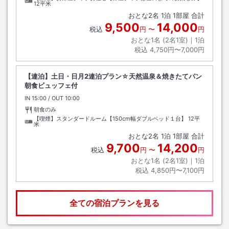
12平米
おとな
2
名
1
泊
1
部屋 合計
9,500
14,000
税込
円
〜
円
おとな1名 (
2
名1室)｜
1
泊
税込
4,750円〜7,000円
【連泊】土日・日月2連泊プラン☆天然温泉＆焼きたてパン
朝食ビュッフェ付
IN
チェックイン
15:00
/ OUT
チェックアウト
10:00
朝食のみ
【喫煙】スタンダードルーム【150cm幅ダブルベッド１台】
12平
米
おとな
2
名
1
泊
1
部屋 合計
9,700
14,200
税込
円
〜
円
おとな1名 (
2
名1室)｜
1
泊
税込
4,850円〜7,100円
全ての宿泊プランを見る