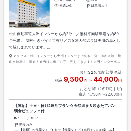
無線LAN
駐車場あり
松山自動車道大洲インターから約2分！／無料平面駐車場を約80
台完備。 屋根付きバイク置有り／男女別天然温泉は美肌の湯とし
て親しまれています。…
アクセス：
松山インターから大洲インターまで約５０分（有料道路・松
山自動車道）国道５６号線に出て右手に見えてきます！大洲インター出て
約１分です。
おとな
2
名
1
泊
1
部屋 合計
9,500
44,000
税込
円
〜
円
おとな1名 (
2
名1室)｜
1
泊
税込
4,750円〜22,000円
【連泊】土日・日月2連泊プラン☆天然温泉＆焼きたてパン
朝食ビュッフェ付
IN
チェックイン
15:00
/ OUT
チェックアウト
10:00
朝食のみ
【禁煙】お部屋タイプお任せ【部屋タイプは当日までのお楽しみ】