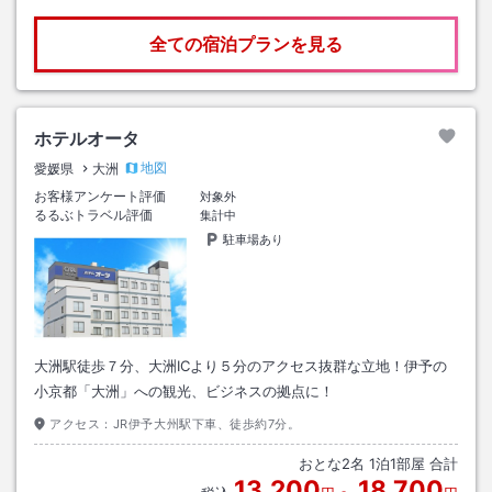
全ての宿泊プランを見る
ホテルオータ
地図
愛媛県
大洲
お客様アンケート評価
対象外
るるぶトラベル評価
集計中
駐車場あり
大洲駅徒歩７分、大洲ICより５分のアクセス抜群な立地！伊予の
小京都「大洲」への観光、ビジネスの拠点に！
アクセス：
JR伊予大州駅下車、徒歩約7分。
おとな
2
名
1
泊
1
部屋 合計
13,200
18,700