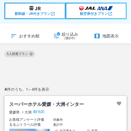
新幹線・JR付きプラン
航空券付きプラン
絞り込み
おすすめ順
地図表示
(選択中)
5人部屋プラン
この絞り込み条件を解除
4
件のうち、
1～4
件を表示
スーパーホテル愛媛・大洲インター
地図
愛媛県
大洲
お客様アンケート評価
対象外
るるぶトラベル評価
集計中
大浴場あり
温泉