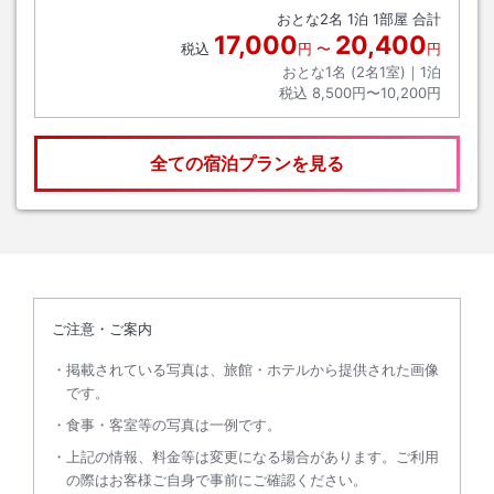
おとな
2
名
1
泊
1
部屋 合計
17,000
20,400
税込
円
〜
円
おとな1名 (
2
名1室)｜
1
泊
税込
8,500円〜10,200円
全ての宿泊プランを見る
ご注意・ご案内
掲載されている写真は、旅館・ホテルから提供された画像
です。
食事・客室等の写真は一例です。
上記の情報、料金等は変更になる場合があります。ご利用
の際はお客様ご自身で事前にご確認ください。