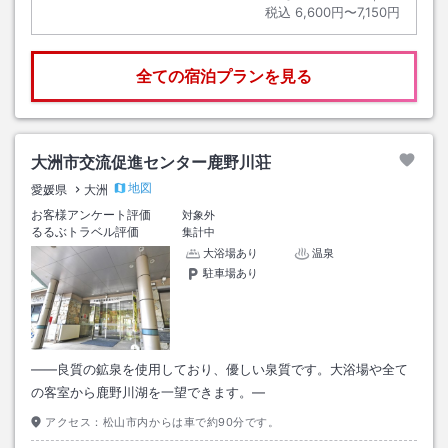
税込
6,600円〜7,150円
全ての宿泊プランを見る
大洲市交流促進センター鹿野川荘
地図
愛媛県
大洲
お客様アンケート評価
対象外
るるぶトラベル評価
集計中
大浴場あり
温泉
駐車場あり
――良質の鉱泉を使用しており、優しい泉質です。大浴場や全て
の客室から鹿野川湖を一望できます。―
アクセス：
松山市内からは車で約90分です。