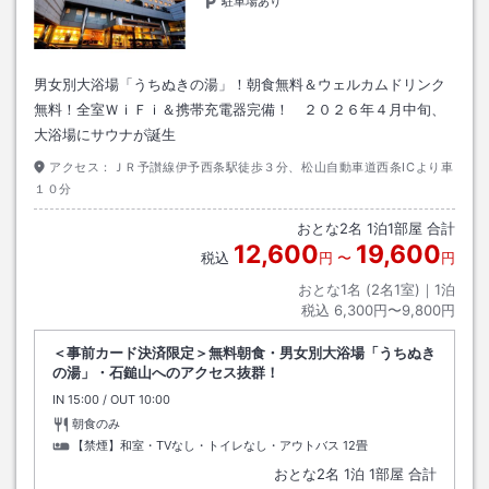
駐車場あり
男女別大浴場「うちぬきの湯」！朝食無料＆ウェルカムドリンク
無料！全室ＷｉＦｉ＆携帯充電器完備！ ２０２６年４月中旬、
大浴場にサウナが誕生
アクセス：
ＪＲ予讃線伊予西条駅徒歩３分、松山自動車道西条ICより車
１０分
おとな
2
名
1
泊
1
部屋 合計
12,600
19,600
税込
円
〜
円
おとな1名 (
2
名1室)｜
1
泊
税込
6,300円〜9,800円
＜事前カード決済限定＞無料朝食・男女別大浴場「うちぬき
の湯」・石鎚山へのアクセス抜群！
IN
チェックイン
15:00
/ OUT
チェックアウト
10:00
朝食のみ
【禁煙】和室・TVなし・トイレなし・アウトバス
12畳
おとな
2
名
1
泊
1
部屋 合計