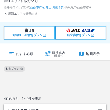
詳細エリアに絞り込む
桜井海岸(今治市)
(
0
)
西条市
(
2
)
石鎚山
(
1
)
東予
(
1
)
桜井海岸(西条市)
(
0
)
周辺エリアを表示する
新幹線・JR付きプラン
航空券付きプラン
絞り込み
おすすめ順
地図表示
(選択中)
和室プラン
この絞り込み条件を解除
4
件のうち、
1～4
件を表示