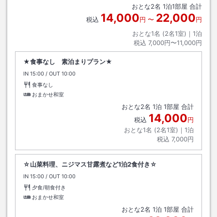
おとな
2
名
1
泊
1
部屋 合計
ら徒歩約20分
14,000
22,000
税込
円
〜
円
おとな1名 (
2
名1室)｜
1
泊
税込
7,000円〜11,000円
★食事なし 素泊まりプラン★
IN
チェックイン
15:00
/ OUT
チェックアウト
10:00
食事なし
おまかせ和室
おとな
2
名
1
泊
1
部屋 合計
14,000
税込
円
おとな1名 (
2
名1室)｜
1
泊
税込
7,000円
☆山菜料理、ニジマス甘露煮など1泊2食付き☆
IN
チェックイン
15:00
/ OUT
チェックアウト
10:00
夕食/朝食付き
おまかせ和室
おとな
2
名
1
泊
1
部屋 合計