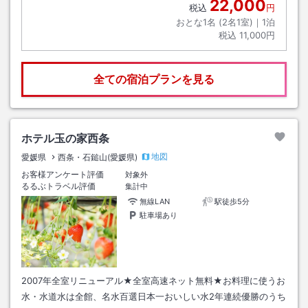
22,000
税込
円
おとな1名 (
2
名1室)｜
1
泊
税込
11,000円
全ての宿泊プランを見る
ホテル玉の家西条
地図
愛媛県
西条・石鎚山(愛媛県)
お客様アンケート評価
対象外
るるぶトラベル評価
集計中
無線LAN
駅徒歩5分
駐車場あり
2007年全室リニューアル★全室高速ネット無料★お料理に使うお
水・水道水は全館、名水百選日本一おいしい水2年連続優勝のうち