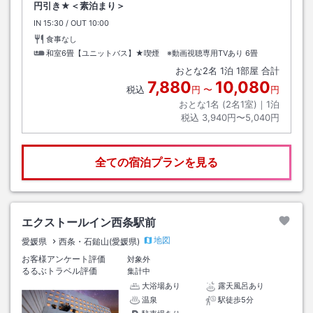
円引き★＜素泊まり＞
IN
チェックイン
15:30
/ OUT
チェックアウト
10:00
食事なし
和室6畳【ユニットバス】★喫煙 ※動画視聴専用TVあり
6畳
おとな
2
名
1
泊
1
部屋 合計
7,880
10,080
税込
円
〜
円
おとな1名 (
2
名1室)｜
1
泊
税込
3,940円〜5,040円
全ての宿泊プランを見る
エクストールイン西条駅前
地図
愛媛県
西条・石鎚山(愛媛県)
お客様アンケート評価
対象外
るるぶトラベル評価
集計中
大浴場あり
露天風呂あり
温泉
駅徒歩5分