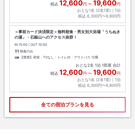
12,600
19,600
税込
円
〜
円
おとな1名 (
2
名1室)｜
1
泊
税込
6,300円〜9,800円
＜事前カード決済限定＞無料朝食・男女別大浴場「うちぬき
の湯」・石鎚山へのアクセス抜群！
IN
チェックイン
15:00
/ OUT
チェックアウト
10:00
朝食のみ
【禁煙】和室・TVなし・トイレ付・アウトバス
12畳
おとな
2
名
1
泊
1
部屋 合計
12,600
19,600
税込
円
〜
円
おとな1名 (
2
名1室)｜
1
泊
税込
6,300円〜9,800円
全ての宿泊プランを見る