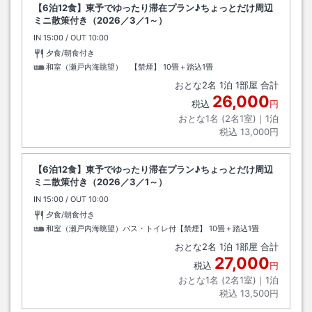
【6泊12食】東予でゆったり滞在プラン♪ちょっとだけ周辺
ミニ散策付き（2026／3／1～）
IN
チェックイン
15:00
/ OUT
チェックアウト
10:00
夕食/朝食付き
和室（瀬戸内海眺望） 【禁煙】
10畳＋踏込1畳
おとな
2
名
1
泊
1
部屋 合計
26,000
税込
円
おとな1名 (
2
名1室)｜
1
泊
税込
13,000円
【6泊12食】東予でゆったり滞在プラン♪ちょっとだけ周辺
ミニ散策付き（2026／3／1～）
IN
チェックイン
15:00
/ OUT
チェックアウト
10:00
夕食/朝食付き
和室（瀬戸内海眺望）バス・トイレ付【禁煙】
10畳＋踏込1畳
おとな
2
名
1
泊
1
部屋 合計
27,000
税込
円
おとな1名 (
2
名1室)｜
1
泊
税込
13,500円